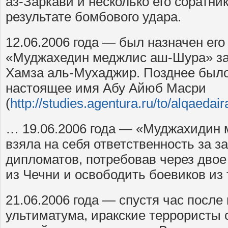
аз-Заркави и несколько его соратн
результате бомбового удара.
12.06.2006 года — был назначен его
«Муджахедин меджлис аш-Шура» зая
Хамза аль-Мухаджир. Позднее было 
настоящее имя Абу Айюб Масри
(
http://studies.agentura.ru/to/alqaedair
… 19.06.2006 года — «Муджахидин
взяла на себя ответственность за з
дипломатов, потребовав через двое
из Чечни и освободить боевиков из
21.06.2006 года — спустя час после
ультиматума, иракские террористы 