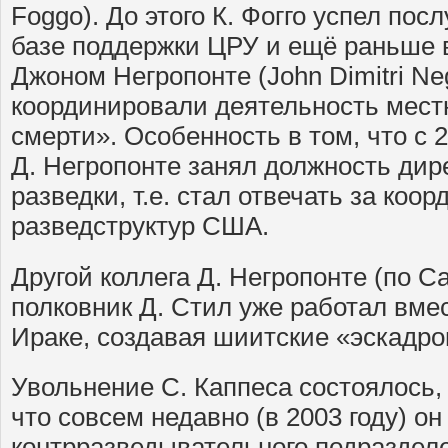
Foggo). До этого К. Фогго успел пос
базе поддержки ЦРУ и ещё раньше в
Джоном Негропонте (John Dimitri Neg
координировали деятельность мест
смерти». Особенность в том, что с 21
Д. Негропонте занял должность ди
разведки, т.е. стал отвечать за коо
разведструктур США.
Другой коллега Д. Негропонте (по 
полковник Д. Стил уже работал вмес
Ираке, создавая шиитские «эскадро
Увольнение С. Каппеса состоялось, 
что совсем недавно (в 2003 году) он
контрразведывательного подраздел