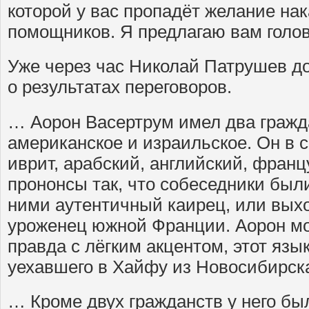
которой у вас пропадёт желание на
помощников. Я предлагаю вам голов
Уже через час Николай Патрушев д
о результатах переговоров.
… Аорон Васертрум имел два граж
американское и израильское. Он в 
иврит, арабский, английский, франц
прононсы так, что собеседники был
ними аутентичный каирец, или выхо
уроженец южной Франции. Аорон мог
правда с лёгким акцентом, этот язык
уехавшего в Хайфу из Новосибирска
… Кроме двух гражданств у него бы