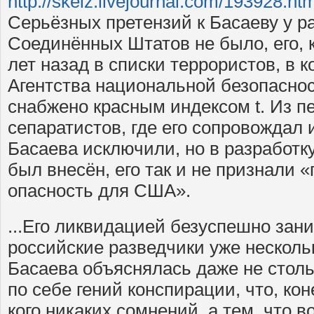
http://skeiz.livejournal.com/193928.htm
Серьёзных претензий к Басаеву у р
Соединённых Штатов не было, его, 
лет назад в списки террористов, в 
Агентства национальной безопаснос
снабжено красным индексом t. Из п
сепаратистов, где его сопровождал ин
Басаева исключили, но в разработк
был внесён, его так и не признали
опасность для США».
...Его ликвидацией безуспешно за
российские разведчики уже несколь
Басаева объяснялась даже не столь
по себе гений конспирации, что, ко
кого никаких сомнений, а тем, что в