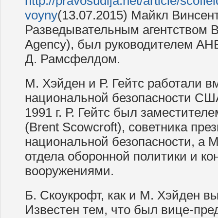
http://pravosudija.net/article/scofi
voyny
(13.07.2015) Майкл Винсен
Разведывательным агентством ВВС
Agency), был руководителем АНБ
Д. Рамсфелдом.
М. Хэйден и Р. Гейтс работали в
национальной безопасности США 
1991 г. Р. Гейтс был заместител
(Brent Scowcroft), советника пре
национальной безопасности, а М
отдела оборонной политики и ко
вооружениями.
Б. Скоукрофт, как и М. Хэйден в
Известен тем, что был вице-пре