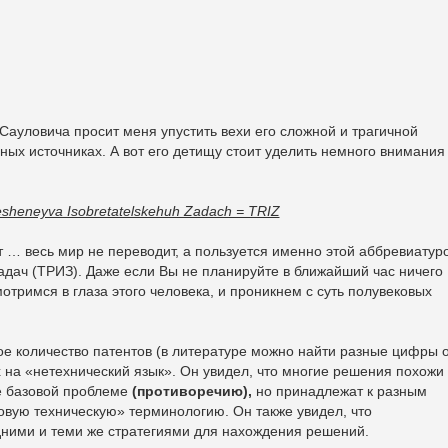
Сауловича просит меня упустить вехи его сложной и трагичной
ных источниках. А вот его детищу стоит уделить немного внимания
esheneyva Isobretatelskehuh Zadach = TRIZ
т … весь мир не переводит, а пользуется именно этой аббревиатур
дач (ТРИЗ). Даже если Вы не планируйте в ближайший час ничего
мотримся в глаза этого человека, и проникнем с суть полувековых
е количество патентов (в литературе можно найти разные цифры 
х на «нетехнический язык». Он увидел, что многие решения похожи
 же базовой проблеме
(противоречию),
но принадлежат к разным
овую техническую» терминологию. Он также увидел, что
дними и теми же стратегиями для нахождения решений.