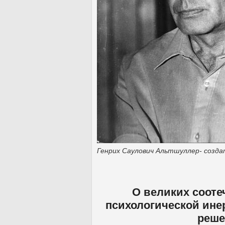
Генрих Саулович Альтшуллер- созд
О великих сооте
психологической инер
реше