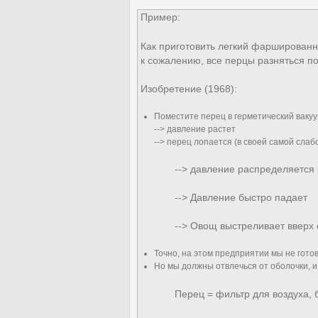
Пример:
Как приготовить легкий фаршированн
к сожалению, все перцы разняться п
Изобретение (1968):
Поместите перец в герметический ваку
--> давление растет
--> перец лопается (в своей самой слаб
--> давление распределяется рав
--> Давление быстро падает
--> Овощ выстреливает вверх с
Точно, на этом предприятии мы не гот
Но мы должны отвлечься от оболочки, 
Перец = фильтр для воздуха,