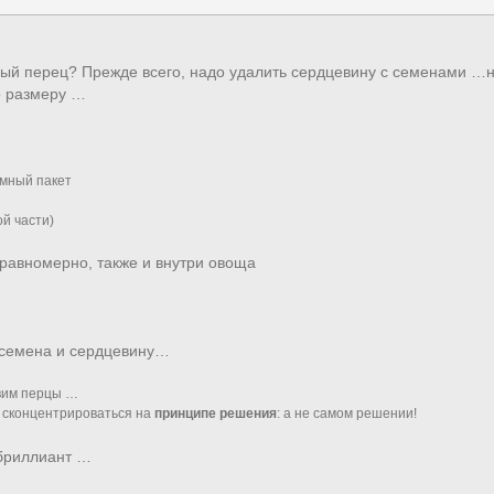
ый перец? Прежде всего, надо удалить сердцевину с семенами …н
о размеру …
умный пакет
ой части)
номерно, также и внутри овоща
емена и сердцевину…
овим перцы …
и сконцентрироваться на
принципе решения
: а не самом решении!
 бриллиант …