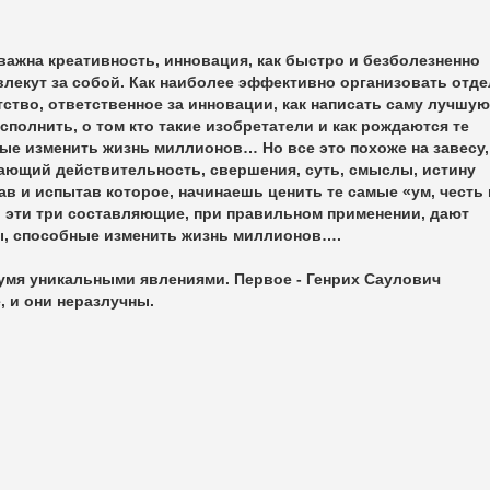
к важна креативность, инновация, как быстро и безболезненно
влекут за собой. Как наиболее эффективно организовать отде
ство, ответственное за инновации, как написать саму лучшую
сполнить, о том кто такие изобретатели и как рождаются те
ые изменить жизнь миллионов… Но все это похоже на завесу,
вающий действительность, свершения, суть, смыслы, истину
ав и испытав которое, начинаешь ценить те самые «ум, честь 
о эти три составляющие, при правильном применении, дают
, способные изменить жизнь миллионов….
умя уникальными явлениями. Первое - Генрих Саулович
е, и они неразлучны.