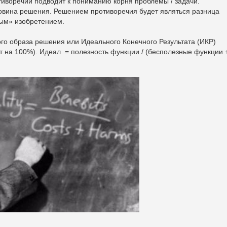
воречий подводит к пониманию корня проблемы / задачи.
вина решения. Решением противоречия будет являться разница
ым» изобретением.
го образа решения или Идеального Конечного Результата (ИКР)
ут на 100%). Идеал = полезность функции / (бесполезные функции 