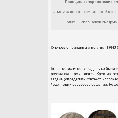
Принцип: сепарирование э
Как удалить ржавчину с лопастей верто
Точно – использовав быструю
Ключевые принципы и понятия ТРИЗ
Большое количество задач уже были к
различная терминология. Креативност
задаче (определить контекст, использ
/ адаптации ресурсов / решений. Реш