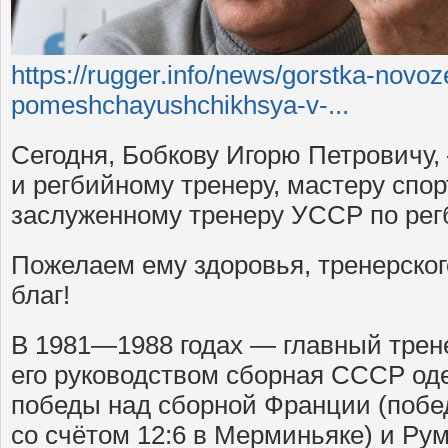
https://rugger.info/news/gorstka-novoz
pomeshchayushchikhsya-v-...
Сегодня, Бобкову Игорю Петровичу,
и регбийному тренеру, мастеру спо
заслуженному тренеру УССР по регб
Пожелаем ему здоровья, тренерског
благ!
В 1981—1988 годах — главный трен
его руководством сборная СССР од
победы над сборной Франции (побед
со счётом 12:6 в Мерминьяке) и Ру