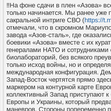
‼️На фоне сдачи в плен «Азова» в
только начинается. Мы ранее уже 
сакральной интриге СВО (
https://t
отмечали, что в скромном Мариуп
завода «Азов-сталь», где оказали
боевики «Азова» вместе с их кур
генералами НАТО и сотрудниками 
биолабораторий, без всякого преу
только исход войны, но и определ
международная конфигурация. Де
Запад-Восток чертятся прямо здес
маркером на контурной карте Евро
коллективный Запад приступают к
Европы и Украины, который предв
маневров. Стороны попеременно 