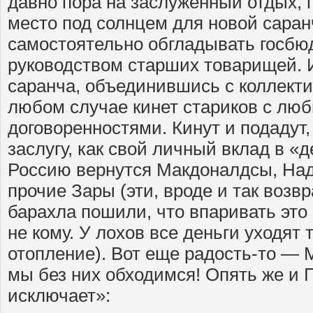
давно пора на заслуженный отдых, 
место под солнцем для новой саранч
самостоятельно обгладывать госбюд
руководством старших товарищей. 
саранча, объединившись с коллект
любом случае кинет стариков с лю
договоренностями. Кинут и подадут
заслугу, как свой личный вклад в «д
Россию вернутся Макдоналдсы, Над
прочие Зары (эти, вроде и так возв
барахла пошили, что впаривать это
не кому. У лохов все деньги уходят 
отопление). Вот еще радость-то — М
мы без них обходимся! Опять же и П
исключает»: