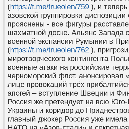
(
https://t.me/trueolen/759
), и теперь
азовской группировки диспозиции
прояснены - все фигуры расставле
шахматной доске. Альянс Запада о
военной экспансии Румынии в Пр
(
https://t.me/trueolen/762
), пригроз
миротворческого контингента Поль
военные атаки на российские терр
черноморский флот, анонсировал «
лице провокаций трёх прибалтийск
апогей – вступление Швеции и Фи
Россия же претендует на всю Юго
Украины и коридор до Приднестро
главный джокер Россия уже имела 
НАТО на «Азов-стали» и секретна