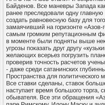
Байденов. Все маневры Запада ка
ранее преследовали одну главную 
создать равновесную базу для тог
замаячивший на горизонте «Азов-г
самым громким репутационным фи
в моменте были подняты выше нек
угрозы показать друг другу «кузьки
желающих всерьез погрузить плане
проверив точность расчетов учены
- даже среди сатанинских глубинн
Пространства для политического м
Все ставки сделаны, ставок больше
наступает время большого торга, с
обывателя. Все эти обращения «Аз
папе Римскому, Илону Маску и ау