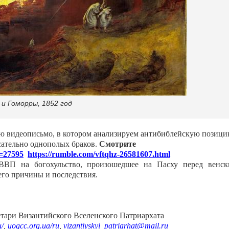
и Гоморры, 1852 год
 видеописьмо, в котором анализируем антибиблейскую позиц
сательно однополых браков.
Смотрите
=27595
https://rumble.com/vftqhz-26581607.html
ВВП на богохульство, произошедшее на Пасху перед венс
его причины и последствия.
тари Византийского Вселенского Патриархата
u
/
,
uogcc
.
org
.
ua
/
ru
,
vizantiyskyi
_
patriarhat
@
mail
.
ru