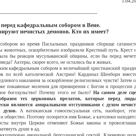
1.04.2
----------------------------------------------------------------
 перед кафедральным собором в Вене.
ируют нечистых демонов. Кто их имеет?
собором во время Пасхальных праздников сборище сатанист
ы животных, оскорбительно изобразили Крестный путь. Крест 
была бы реакция мусульманской общины, если бы перед мече
еда? Актеры, скорее всего, не остались бы в живых.
ским кафедральным собором в величайший христианский празд
ов по всей католической Австрии! Кардинал Шенборн вмест
дливого наказания за оскорбление религиозных чувств! Затем 
же покаянные моления для примирения с Богом и процессии 
тное богохульство! Почему этого не было?
На самом деле сц
образом тех церковных прелатов, которые перед людь
ески являются аморальными отступниками с духом нечис
х духов.
А ватиканская гомосексуальная сеть, наоборот, эт
и общество. Поэтому позорится имя Божье, а католики находятс
нисты внутри Церкви отменяют Божьи законы и провозглаш
затянуть души в ад.
оккупирован аморальной берголианской сектой. Ключевую рол