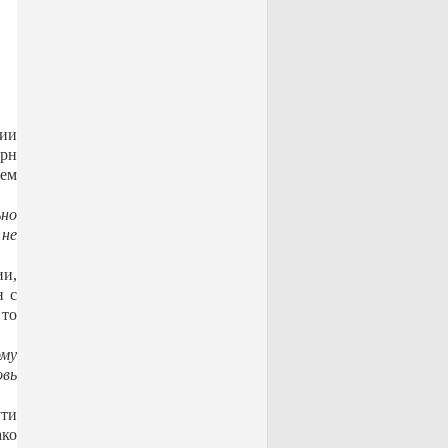
ции
орн
шем
ьно
 не
ии,
н с
 то
ому
овь
ути
ако