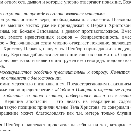
ьим отцом есть дьявол и которые упорно отвергают покаяние, Бо
жна учить, но прежде всего она является матерью».
на учить
истинам веры, необходимым для спасения. Псевдоп
и на высших местах уже не принадлежат к Церкви Христовой
инам, ни Божьим Заповедям, а делают противоположное. Вме
и, вместо нравственных законов ‒ безнравственность, вме
ое ‒ берголианская секта упорно отвергает покаяние, являюще
ает Христову Церковь, нашу мать. Шенборн принадлежит к веду
 году Бергольо добивался легализации союзов содомитов. Содо
а человечество и является инструментом геноцида, подобно ка
на.
мосексуалистов особенно чувствительны к вопросу: Является
 не откажет в благословении».
одомии мерзостью и извращением. Предостерегающим наказанием
жье слово предостерегает:
«
Содом и Гоморра и окрестные горо
 ходившие за иною плотию, подвергшись казни огня вечно
 Вершина апостасии ‒ это делать из извращения содом
бы такую позицию приняли члены Тела Христова, то совершали
вращение может благословлять как т.н. матерь только блудн
я Шенборн навлекает проклятие на себя и на тех, которые 
христа.