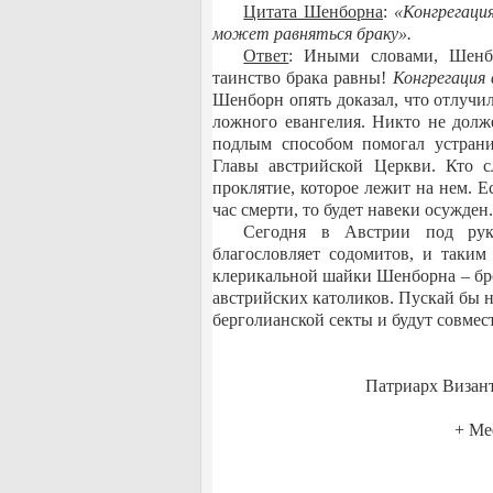
Цитата Шенборна
:
«Конгрегаци
может равняться браку».
Ответ
: Иными словами, Шенбо
таинство брака равны!
Конгрегация 
Шенборн опять доказал, что отлучил
ложного евангелия. Никто не долж
подлым способом помогал устрани
Главы австрийской Церкви. Кто с
проклятие, которое лежит на нем. Е
час смерти, то будет навеки осужден
Сегодня в Австрии под рук
благословляет содомитов, и таким
клерикальной шайки Шенборна ‒ бро
австрийских католиков. Пускай бы н
берголианской секты и будут совмес
Патриарх Визант
+ М