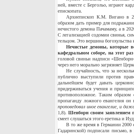
ней, вместе с Бергольо, играют кар
епископата.
Архиепископ К.М. Вигано в 2
образом дать пример для подражани
нечистого демона Пачамаму, а в 20
С легализацией содомии свинья, сим
тельцом. Это вершина богохульства 
Нечистые демоны, которые в
кафедральном соборе, на этот ра
головой свиньи надписи «Шенборн»
через него морально загрязняет Церк
Не случайность, что за нескол
публично выступили против прав
дальнейшем будет давать церковн
придерживаться учения и принципо
противоположное. Таким образом 
пропаганду ложного евангелия он 
проповедовал иное евангелие, и даж
1,8).
Шенборн своим заявлением п
смеет слушаться этого еретика и Иуд
В то же время в Германии 2000 
Гадаринской) подписали письмо, в 