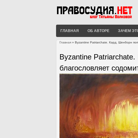
ГЛАВНАЯ
ОБ АВТОРЕ
ЗАЧЕМ ЭТ
Главная
» Byzantine Patriarchate. Кард. Шенборн п
Вы здесь
Byzantine Patriarchate
благословляет содоми