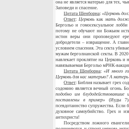
она не является матерью для тех, ч
Заповеди и спасение.
Цитата Шенборна
:
«Церковь дол
Ответ
:
Церковь
как
мать долж
Бергольо и гомосексуальное лобб
потому не обучают ни Божьим ист
истин веры они проповедуют ерес
добродетели ‒ извращение. А главн
условием спасения. Эта секта убив
мужам берголианской секты. В 2020
навлекает проклятие на Церковь и н
навязываемая Бергольо мРНК-вакци
Цитата Шенборна
:
«И много го
Церковь для нас матерью? А матерь
Ответ
: Библия называет грех с
содомию является вечный огонь. Бо
подобно им блудодействовавшие и
поставлены в пример
»
(Иуды 7).
псевдотаинство супружества. Если 
духовное самоубийство. Грех и из
антихриста!
Посредством ложного евангели
подчиняются, и строит церковь анти