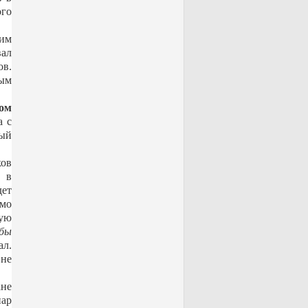
ого
ким
вал
ов.
тым
ом
а с
рый
ков
и в
дет
ямо
ную
бы
ал.
 не
ане
пар