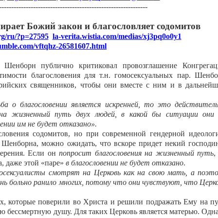
-------------------------------------------------------------
ирает Божий закон и благословляет содомитов
rg
/
ru
/?
p
=27595
la-verita.wistia.com/medias/xj3pq0o0y1
umble.com/vftqhz-26581607.html
л Шенборн публично критиковал провозглашение Конгрега
тимости благословения для т.н. гомосексуальных пар. Шенб
трийских священников, чтобы они вместе с ним и в дальней
ьба о благословении является искренней, то это действител
 на жизненный путь двух людей, в какой бы ситуации они
вении им не будет отказано».
ословения содомитов, но при современной гендерной идеолог
 Шенборна, можно ожидать, что вскоре придет некий господи
мерения. Если он
попросит благословения на жизненный путь
,
, даже этой «паре»
в благословении не будет отказано
.
осексуалисты смотрят на Церковь как на свою мать, а поэт
нь больно ранило многих, потому что они чувствуют, что Церк
ех, которые поверили во Христа и решили подражать Ему на п
ю бессмертную душу. Для таких Церковь является матерью. Одн