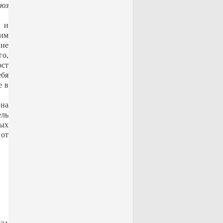
оюз
в и
тим
ние
го,
ост
ебя
е в
на
ель
тых
 от