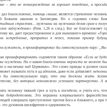
ние ‒ это не вознаграждение за хорошее поведение, а просьб
г дал
благословение, помощь свыше
, является стремление человек
ей Божьим законам и Заповедям. Но о содомии слово Бож
остыдным страстям…
мужчины на мужчинах делая срам и полу
 свое заблуждение
»
(Рим. 1,26 и след.). Бог не благословляет г
к тому же, дает предостережение и для нынешнего времени:
«
Г
ор
на истребление, превратил в пепел, показав пример буду
ослужитель, я проинформировал бы гомосексуальную пару: „Вы
зан
проинформировать
содомитов таким образом:
«Если не буд
еки осуждены. Ни о каком благословении мерзости не может б
во и насмешка над Церковью».
Это слово правды я должен сказ
может называть путь в ад
идеалом
, даже если добавляет:
неполн
чил бы гомосексуальную пару, что они должны жить жизн
детелях, без которых невозможно успешное партнерство. А 
рять человеку тяжкий грех и путь к погибели, и учить его, чт
ими добродетелями
. Это вершина клерикального фарисейств
людей совершать преступление против Бога и ближнего, а при 
‒ это духовная шизофрения и одержимость.