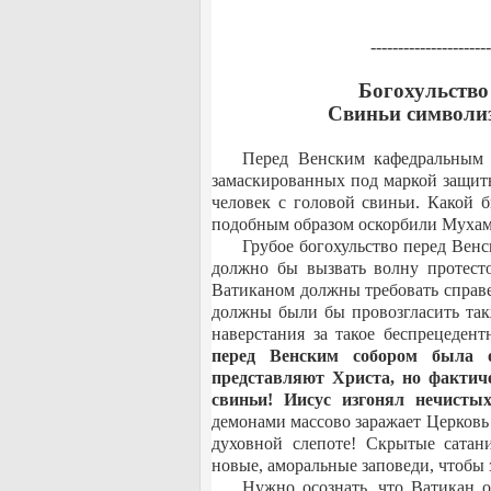
----------------------
Богохульство
Свиньи символиз
Перед Венским кафедральным 
замаскированных под маркой защит
человек с головой свиньи. Какой 
подобным образом оскорбили Мухамм
Грубое богохульство перед Вен
должно бы вызвать волну протест
Ватиканом должны требовать справе
должны были бы провозгласить так
наверстания за такое беспрецеден
перед Венским собором была 
представляют Христа, но фактич
свиньи! Иисус изгонял нечисты
демонами массово заражает Церковь 
духовной слепоте! Скрытые сата
новые, аморальные заповеди, чтобы 
Нужно осознать, что Ватикан 