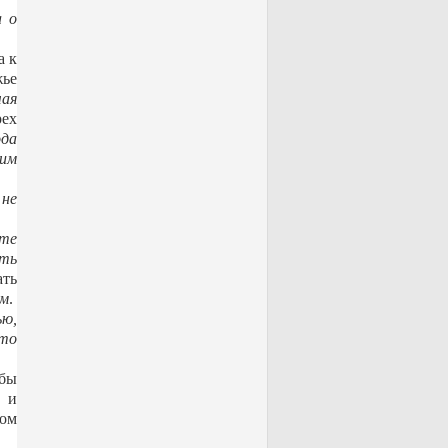
а о
а к
ье
чая
рех
ода
щим
 не
ете
ыть
ать
ым
.
ью,
это
обы
а и
том