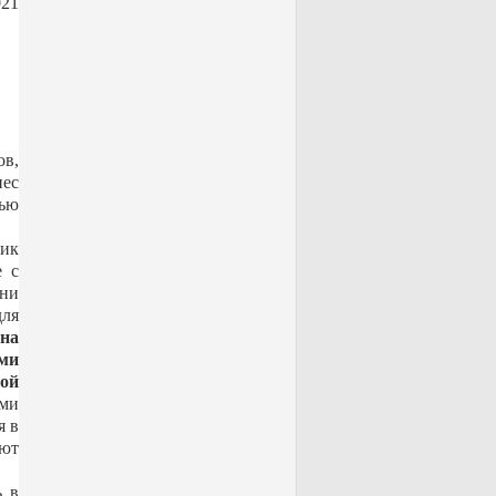
021
ов,
нес
тью
ник
е с
они
для
ена
ми
той
ими
я в
ают
ь в