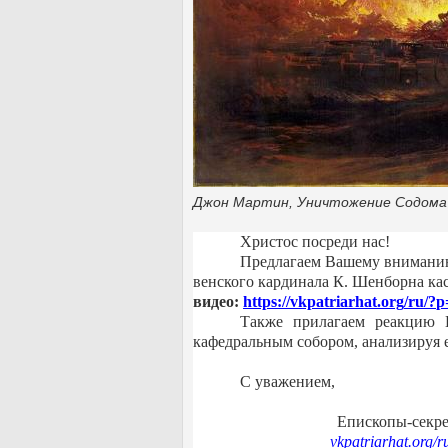
Джон Мартин, Уничтожение Содома 
Христос посреди нас!
Предлагаем Вашему вниманию
венского кардинала К. Шенборна ка
видео:
https
://
vkpatriarhat
.
org
/
ru
/?
p
Также прилагаем реакцию 
кафедральным собором, анализируя 
С уважением,
Епископы-секре
vkpatriarhat
.
org
/
r