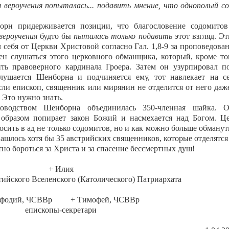
я вероучения попыталась... подавить мнение, что однополый с
рн придерживается позиции, что благословение содомито
вероучения
будто бы
пыталась только подавить
этот взгляд. Э
 себя от Церкви Христовой согласно Гал. 1,8-9 за проповедова
ен слушаться этого церковного обманщика, который, кроме то
ть правоверного кардинала Гроера. Затем он узурпировал п
лушается Шенборна и подчиняется ему, тот навлекает на с
сли епископ, священник или мирянин не отделится от него даж
. Это нужно знать.
оводством Шенборна объединилась 350-членная шайка. О
 образом попирает закон Божий и насмехается над Богом. Ц
сить в ад не только содомитов, но и как можно больше обману
ашлось хотя бы 35 австрийских священников, которые отделятся
тно бороться за Христа и за спасение бессмертных душ!
+ Илия
ийского Вселенского (Католического) Патриархата
ефодий, ЧСВВр + Тимофей, ЧСВВр
епископы-секретари