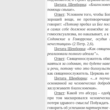
Цитата Шенборна
:
«Благослове
помощи свыше».
Ответ
: Условием того, чтобы Бо
хорошей вещи, не противоречащ
говорит:
«
Потому предал их Бог п
в самих себе должное возмездие за
гомосексуализма, но наказывает, а 
Содомские и Гоморрские, осудив 
нечестивцам
»
(2 Петр. 2,6).
Цитата Шенборна
:
«Как священн
реализовали полного идеала”».
Ответ
: Священнослужитель обя
каяться за содомию, то будете нав
и речи, потому что это богохульст
как священнослужитель. Церковь не 
Цитата Шенборна
:
«...я поу
основанной на человеческих добро
заслуживает благословения».
Ответ
: Какой это абсурд ‒ одоб
при том маскировался
человеческ
потеря здравого смысла! Побуждать 
говорить об
успешном партнерстве