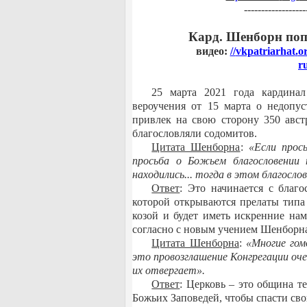
------------------
Кард. Шенборн поп
видео:
//
vkpatriarhat
.
o
r
25 марта 2021 года кардина
вероучения от 15 марта о недопус
привлек на свою сторону 350 авс
благословляли содомитов.
Цитата Шенборна
:
«Если прос
просьба о Божьем благословении
находились... тогда в этом благосло
Ответ
: Это начинается с благ
которой открываются прелаты типа
козой и будет иметь искренние на
согласно с новым учением Шенборна
Цитата Шенборна
:
«Многие гом
это провозглашение Конгрегации оче
их отвергает».
Ответ
: Церковь ‒ это община т
Божьих Заповедей, чтобы спасти сво