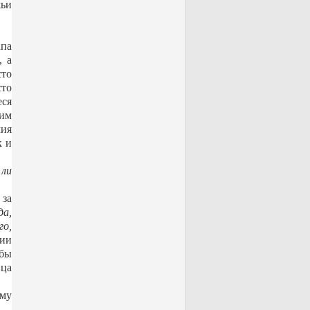
жьи
апа
, а
сто
сто
еся
щим
мия
к и
 ли
 за
да,
го,
ии
 бы
ица
ему