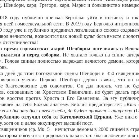
д. Шенборн, кард. Грегори, кард. Маркс и большинство немецк
018 году публично призвал Бергольо уйти в отставку и та
я всей гомосексуальной сети. В 2019 году Бергольо интронизо
20 году уже и публично продвигал легализацию союзов содомит
вол нечистоты, возносится как новый культ бога вместе с золо
и отступничества!
о время содомитских акций Шенборна поселились в Венск
з вылезли и перед собором
. Не хватало только на спине актер
. Голова свиньи полностью выражает нечистого демона, кото
овь.
ько дней до этой богохульной сцены Шенборн и 350 священни
оверного учения Церкви. Шенборн дерзко заявил, что он 
ое благословение для содомитов. Он дал понять, что не бу
в, основанных на Христовом Евангелии, но будет делать пр
он восстал против Христа и Его Евангелия. За эту публич
навлек на себя Божью анафему. Библия предостерегает:
«Кто 
е если бы это был ангел с неба, да будет проклят – анафема»
(Г
ублично отлучил себя от Католической Церкви.
Уже никто
у, хотя он и далее оккупирует высший пост.
священников (ср. Мк. 5 ‒ нечистые демоны в 2000 свиней в стр
котором обязуются продолжать давать т.н. благословение для 