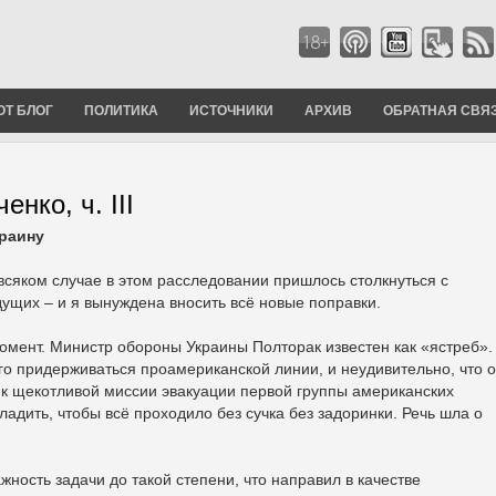
ОТ БЛОГ
ПОЛИТИКА
ИСТОЧНИКИ
АРХИВ
ОБРАТНАЯ СВЯ
нко, ч. III
раину
всяком случае в этом расследовании пришлось столкнуться с
ущих – и я вынуждена вносить всё новые поправки.
момент. Министр обороны Украины Полторак известен как «ястреб».
го придерживаться проамериканской линии, и неудивительно, что 
 к щекотливой миссии эвакуации первой группы американских
адить, чтобы всё проходило без сучка без задоринки. Речь шла о
ность задачи до такой степени, что направил в качестве