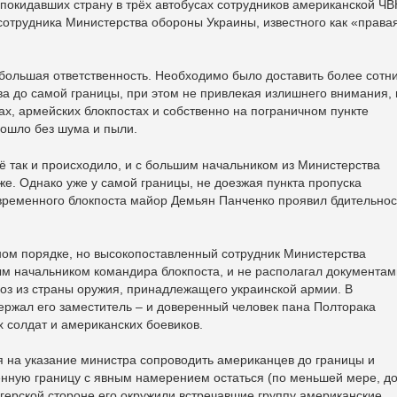
окидавших страну в трёх автобусах сотрудников американской ЧВ
 сотрудника Министерства обороны Украины, известного как «права
большая ответственность. Необходимо было доставить более сотн
а до самой границы, при этом не привлекая излишнего внимания, 
х, армейских блокпостах и собственно на пограничном пункте
рошло без шума и пыли.
ё так и происходило, и с большим начальником из Министерства
же. Однако уже у самой границы, не доезжая пункта пропуска
временного блокпоста майор Демьян Панченко проявил бдительнос
ном порядке, но высокопоставленный сотрудник Министерства
м начальником командира блокпоста, и не располагал документам
з из страны оружия, принадлежащего украинской армии. В
ержал его заместитель – и доверенный человек пана Полторака
х солдат и американских боевиков.
я на указание министра сопроводить американцев до границы и
енную границу с явным намерением остаться (по меньшей мере, д
герской стороне его окружили встречавшие группу американские