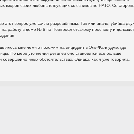
ных взоров своих любопытствующих союзников по НАТО. Со сторон
еве этот вопрос уже сочли разрешённым. Так или иначе, убийца дву
 на работу в доме № 6 по Повітрофлотському проспекту и доложил
задания.
влялось мне чем-то похожим на инцидент в Эль-Фаллудже, где
нцы. По мере уточнения деталей оно становится всё больше
и совершенно иных обстоятельствах. Однако, как я уже говорила,