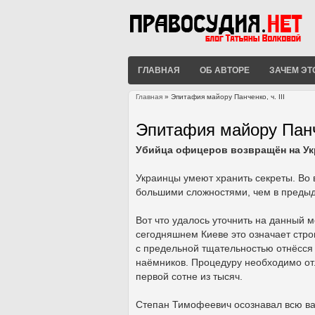
ГЛАВНАЯ
ОБ АВТОРЕ
ЗАЧЕМ ЭТ
Главная
» Эпитафия майору Панченко, ч. III
Вы здесь
Эпитафия майору Панче
Убийца офицеров возвращён на Ук
Украинцы умеют хранить секреты. Во 
большими сложностями, чем в предыд
Вот что удалось уточнить на данный 
сегодняшнем Киеве это означает стро
с предельной тщательностью отнёсся
наёмников. Процедуру необходимо отл
первой сотне из тысяч.
Степан Тимофеевич осознавал всю важ