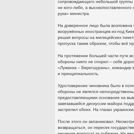
сопровождающего небольшой группы п
не кого-либо, а высокопоставленного
рука» министра.
На доверенное лицо была возложена 
вооружённых иностранцев из-под Киев
решая вопросы на милицейских пикета
пропуска таким образом, чтобы всё п
На протяжении большей части пути вс
обороны никто не спорил – себе доро
«Лужанка – Берегшурань», командир 
и принципиальность.
Удостоверение чиновника было в пол
обороны не являлся непосредственны
предоставляющими основание на выво
завязавшейся дискуссии майора подд
застрелил обоих. На глазах украински
После этого он запаниковал. Несмотр
возвращаться, он пересек государств
решения вопроса) за рубежом. На вен