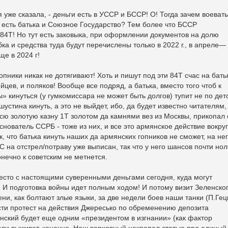
 я уже сказала, - деньги есть в УССР и БССР! О! Тогда зачем воевать
и есть батька и Союзное Государство? Тем более что БССР
 84Т! Но тут есть заковыка, при оформлении документов на долю
а и средства туда будут перечислены только в 2022 г., в апреле—
ще в 2024 г!
опники никак не дотягивают! Хоть и пишут под эти 84Т счас на бать
йцев, и поляков! Вообще все подряд, а батька, вместо того чтоб к
 кинуться (у гумкомиссара не может быть долгов) тупит не по дет
устина кинуть, а это не выйдет, ибо, да будет известно читателям,
ю золотую казну 1Т золотом да камнями вез из Москвы, прикопал 
основатель ССРБ - тоже из них, и все это армянское действие вокруг
к, что батька кинуть наших да армянских гопников не сможет, на не
C на отстрел/потраву уже выписан, так что у него шансов почти нол
онечно к советским не метнется.
место с настоящими суверенными деньгами сегодня, куда могут
! И подготовка войны идет полным ходом! И потому визит Зеленско
ени, как болтают злые языки, за две недели боев наши танки (П.Гец
сти протест на действия Джересько по обременению депозита
нский будет еще одним «президентом в изгнании» (как фактор