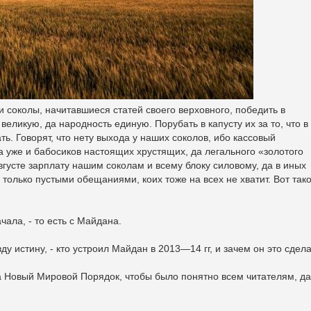
и соколы, начитавшиеся статей своего верховного, победить в
великую, да народность единую. Порубать в капусту их за то, что в
ь. Говорят, что нету выхода у наших соколов, ибо кассовый
а уже и бабосиков настоящих хрустящих, да легального «золотого
августе зарплату нашим соколам и всему блоку силовому, да в иных
только пустыми обещаниями, коих тоже на всех не хватит. Вот так
чала, - то есть с Майдана.
у истину, - кто устроил Майдан в 2013—14 гг, и зачем он это сдела
та Новый Мировой Порядок, чтобы было понятно всем читателям, д