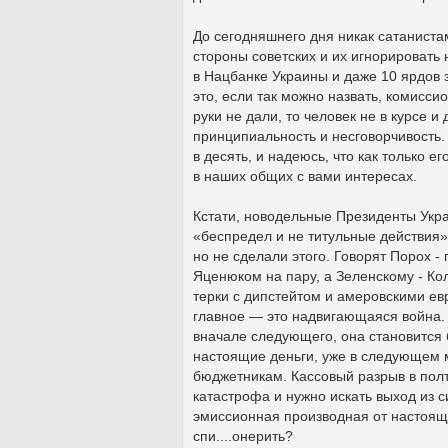
До сегодняшнего дня никак сатаниста
стороны советских и их игнорировать 
в Нацбанке Украины и даже 10 ярдов 
это, если так можно назвать, комисси
руки не дали, то человек не в курсе и
принципиальность и несговорчивость.
в десять, и надеюсь, что как только 
в наших общих с вами интересах.
Кстати, новодельные Президенты Укр
«беспредел и не титульные действия» 
но не сделали этого. Говорят Порох - 
Яценюком на пару, а Зеленскому - Кол
терки с дипстейтом и амеровскими евр
главное — это надвигающаяся война. 
вначале следующего, она становится 
настоящие деньги, уже в следующем м
бюджетникам. Кассовый разрыв в полто
катастрофа и нужно искать выход из с
эмиссионная производная от настоящи
спи....онерить?