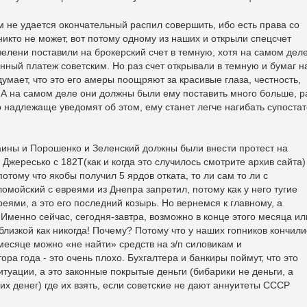
м не удается окончательный распил совершить, ибо есть права со
никто не может, вот потому одному из наших и открыли спецсчет
зелени поставили на брокерский счет в темную, хотя на самом дел
онный платеж советским. Но раз счет открывали в темную и бумаг н
 думает, что это его амеры поощряют за красивые глаза, честность,
 А на самом деле они должны были ему поставить много больше, р
его надлежаще уведомят об этом, ему станет легче нагибать супоста
аины и Порошенко и Зеленский должны были внести протест на
Джересько с 182Т(как и когда это случилось смотрите архив сайта)
потому что якобы получил 5 ярдов отката, то ли сам то ли с
омойский с евреями из Днепра запретил, потому как у него тугие
еями, а это его последний козырь. Но вернемся к главному, а
Именно сейчас, сегодня-завтра, возможно в конце этого месяца ил
близкой как никогда! Почему? Потому что у наших гопников кончили
есяце можно «не найти» средств на з/п силовикам и
ра года - это очень плохо. Бухгалтера и банкиры поймут, что это
итуации, а это законные покрытые деньги (бибарики не деньги, а
х денег) где их взять, если советские не дают аннуитеты СССР