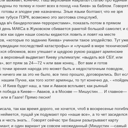
сли выживет, конечно. Наш верховный накрапал статью про единый
ндоны по телеку и гонят всех в поход «на Киев» за баблом. Говорят
готовы и злодеи уже назначены. Злые языки болтают, что не зря
е тубусе ПЗРК, возможно это заготовка спецслужб,
ада в/ч бандерлогами-террористами», показать потом в прямом
ий день МАКСа в Жуковском сбивается ракетой большой самолет, и 
 все как один наши соколы кидаются ловить и ловят на месте
в, «которые по заданию Киева» учинили такое злодейство. Тут уж
иувидации последствий катастрофы» и «лучший в мире технически
ся обломков, всех утешает и щедрою рукою раздает армянские
 а верховный выдвигает Киеву ультиматум: «выдать всё СБУ, или
», вот прям за 24—72 ч или вам конец... Вот вам и готов
, с точки зрения народа это может быть и недостаточным поводом,
 ничего им за это не было, все тихо прошло, договорились. Вот ес
 нашим Пучхе, как того хотят армянцы, то тут конечно да, - «пойде
 И Киев будет наш, а там и Аваков всплывет, как рьяный
я победа в Киеве— Аваков, а в Москве — Мишустин.… И главное—
 или в Гааге! Прямо песня!
исала, так как время дорого, не хочется, чтоб в воскресенье погибл
 неймется, пущай уж подумают про «наше все», а то чет засиделся
а и честь знать... Говорят сейчас три башни разыгрывают карту
ариант, и один вариант уж совсем неожиданный (Мишустин —самый