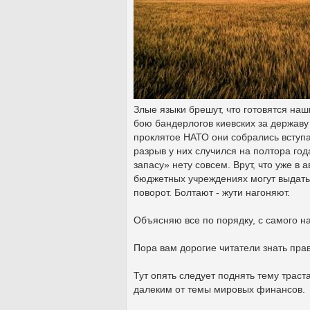
Злые языки брешут, что готовятся наш
бою бандерлогов киевских за державу 
проклятое НАТО они собрались вступат
разрыв у них случился на полтора год
запасу» нету совсем. Врут, что уже в 
бюджетных учреждениях могут выдать 
поворот. Болтают - жути нагоняют.
Объясняю все по порядку, с самого на
Пора вам дорогие читатели знать правд
Тут опять следует поднять тему трас
далеким от темы мировых финансов.