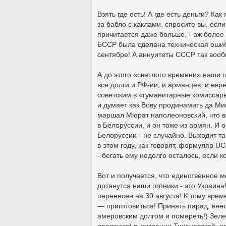
Взять где есть! А где есть деньги? Как
за бабло с каклами, спросите вы, есл
причитается даже больше, - аж более
БССР была сделана техническая ошибк
сентябре! А аннуитеты СССР так вооб
А до этого «светлого времени» наши г
все долги и РФ-ии, и армянцев, и евре
советским в «гуманитарные комиссары»
и думает как Вову продинамить да Миш
маршал Мюрат наполеоновский, что вс
в Белоруссии, и он тоже из армян. И 
Белоруссии - не случайно. Выходит та
в этом году, как говорят, формуляр UC
- бегать ему недолго осталось, если к
Вот и получается, что единственное 
дотянутся наши гопники - это Украина
перенесен на 30 августа! К тому врем
— приготовиться! Принять парад, вне
амеровским долгом и помереть!) Зеле