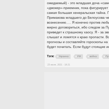
ожидаемый) - это младшая доча «само
«джокер»-приемник, пока фигурирует к
самая большая хенеральская тайна. Г
Примакова младшего до Белоусова чем
вознесению..... Я конечно против лю
мирно договориться, ибо следом за П
приведет к страшному хаосу. Я - за 
слышат и ломятся к краю пропасти. Во
прогнозы и составляйте гороскопы на
будет почитать. Если будут стоящие и
Тэги:
Украина
РФ
война
Пу
23 июля, 2021 - 18:21