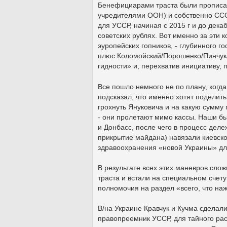
Бенефициарами траста были прописан
учредителями ООН) и собственно ССС
для УССР, начиная с 2015 г и до декаб
советских рублях. Вот именно за эти 
эуропейских гопников, - глубинного г
плюс Коломойский/Порошенко/Пинчук/К
гидности» и, перехватив инициативу,
Все пошло немного не по плану, когда
подсказал, что именно хотят поделить
грохнуть Януковича и на какую сумму 
- они пролетают мимо кассы. Наши бы
и Донбасс, после чего в процесс дел
прикрытие майдана) навязали киевско
здравоохранения «новой Украины» для
В результате всех этих маневров сло
траста и встали на специальном счету 
полномочия на раздел «всего, что н
В/на Украине Кравчук и Кучма сделал
правопреемник УССР, для тайного расп