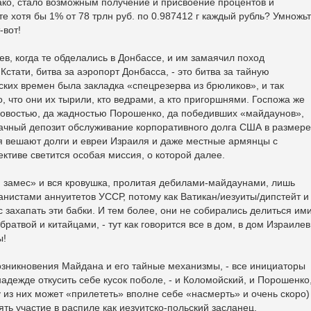
нако, стало возможным получение и присвоение процентов и
те хотя бы 1% от 78 трлн руб. по 0.987412 г каждый рубль? Умножь
-вот!
в, когда те обделались в Донбассе, и им замаячил поход
Кстати, битва за аэропорт Донбасса, - это битва за тайную
ских времен была закладка «спецрезерва из брюликов», и так
, что они их тырили, кто ведрами, а кто пригоршнями. Госпожа же
ковостью, да жадностью Порошенко, да победивших «майдаунов»,
мачный депозит обслуживание корпоративного долга США в размере
я вешают долги и евреи Израиля и даже местные армянцы с
ективе светится особая миссия, о которой далее.
ий замес» и вся кровушка, пролитая дебилами-майдаунами, лишь
нистами аннуитетов УССР, потому как Ватикан/иезуиты/дипстейт и
с захапать эти бабки. И тем более, они не собирались делиться ими
ратвой и китайцами, - тут как говорится все в дом, в дом Израилев
ы!
озникновения Майдана и его тайные механизмы, - все инициаторы
надежде откусить себе кусок поболе, - и Коломойский, и Порошенко
из них может «прилететь» вполне себе «насмерть» и очень скоро)
ть участие в распиле как иезуитско-польский засланец.