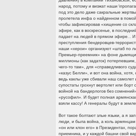
давления) в компании Тихановской, е
народ, потому и визжат наши \пропага
под это дело даже сакральные жертвы 
пролетела инфа о найденном в помойк
чтобы зафиксировав «хищение со скл
эфире, как в воскресенье, в последн
падает на людей в прямом эфире... И
преступления бендеровцев-террористо
наши «херои» организуют «штаб по л
Премьер-преемник» на фоне дымящих
миллионы (как задаток) потерпевшим,
чего-то там», для «справедливого суда
«казус Белли», и вот она война, хотя
ведь каклы уже сбивали наш самолет и
супостаты грохнут вертолет или борт с
войной на бандерлогов без сомнений».
«русофил». И будет полная армянска
взяли кассу! А генералы будут в земле
Вот такое болтают злые языки, а я зап
люди, и была война, а коль армянцам
«он или клон его» в Президентах, пор
приемника, и у каждой башни свой в