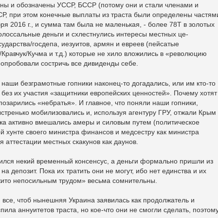
ы и обозначены УССР, БССР (потому они и стали членами и
Р, при этом конечные выплаты из траста были определены частям
ря 2016 г., и сумма там была не маленькая, - более 78Т в золотых
колоссальные деньги и схлестнулись интересы местных це-
осударства/госдепа, иезуитов, армян и евреев (пейсатые
равчук/Кучма и т.д.) которые не хило вложились в «революцию
 попробовали состричь все дивиденды себе.
 наши безграмотные гопники наконец-то догадались, или им кто-то
 без их участия «защитники европейских ценностей». Почему хотят
позарились «небратья». И главное, что поняли наши гопники,
стренько мобилизовались и, используя агентуру ГРУ, отжали Крым
ежа активно вмешались амеры и силовым путем (политическое
й хунте своего министра финансов и медсестру как министра
 аттестации местных скакунов как даунов.
жился некий временный консенсус, а деньги формально пришли из
на депозит. Пока их тратить они не могут, ибо нет единства и их
ажито непосильным трудом» весьма сомнительны.
и все, чтоб нынешняя Украина заявилась как продолжатель и
ила аннуитетов траста, но кое-что они не смогли сделать, поэтом