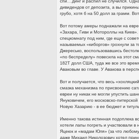
спи....динг и распил не случился. Од
дивидендов от депозита, а вы прикинь
грубо, хотя б на 50 долл за грамм. Вот
Вот потому амеры поднажали на еврее
«Захара, Гиви и Мотороллы на Киев». 
спецкомнату под ним, где еще с совет
называемых «киборгов» грохнули за то
Джересько, воспользовавшись бестол
«по беспределу» повесила на этот с
182Т долл США, туда же все это врем
Аваковым во главе. У Авакова в персп
Вот и получается, что весь «хохляцк
смазка механизма по присвоению сата
евреи ну никак не могли упустить шан
Януковичем, его московско-питерской б
Новую Хазарию - в ее бюджет и титул
Именно такова истинная подоплека в
хотели лапы погреть и участвовали в 
Яцеюк и «мадам Юля» (за что любому 
даже Михаил Николозович хотел приня