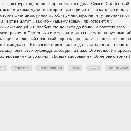
го», как куратор, гарант и продолжатель дела Семьи. С ней некий
ак ее «тайный муж» от которого все офигеют...., и который и есть
оворят, она- дама умная и любит умных мужчин, и тут варианты от
 черт не шутит... Так что «нашему всему» приготовится к
бых «ликвидаций» и пробую это донести до башен и советую всем
учхе грохнут и Платоныча с Медведом, что совсем не допустимо, и
эволюцию и плавный плановый переход, вот только гопники нихрена 
т такие дела… Кто в шизотерике силен, да в астрологии. - пишите
 вышеупомянутых руководителей, да на наше Отечество. Интересн
сследования - опубликую.... Всем - здоровья и чтоб не было войны!
тин
Мишустин
Новая Армения
УССР
БССР
активы СССР