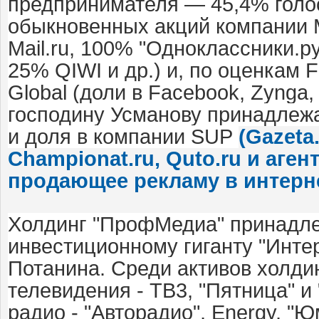
предпринимателя — 45,4% голо
обыкновенных акций компании M
Mail.ru, 100% "Одноклассники.р
25% QIWI и др.) и, по оценкам 
Global (доли в Facebook, Zynga,
господину Усманову принадлеж
и доля в компании SUP
(Gazeta.
Championat.ru, Quto.ru и аген
продающее рекламу в интерн
Холдинг "ПрофМедиа" принадл
инвестиционному гиганту "Инте
Потанина. Среди активов холди
телевидения - ТВ3, "Пятница" и 
радио - "Авторадио", Energy, "