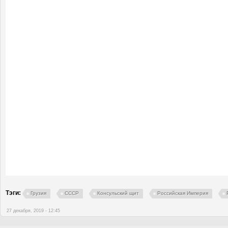
Тэги:
Грузия
СССР
Консульский щит
Российская Империя
27 декабря, 2019 - 12:45