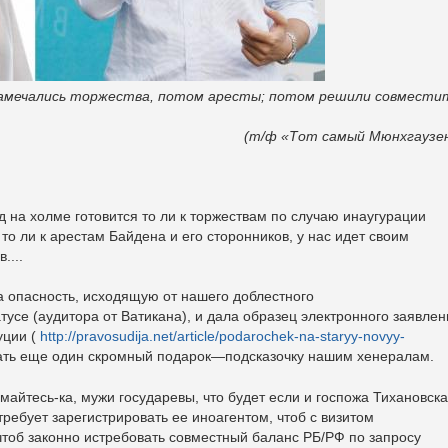
амечались торжества, потом аресты; потом решили совмести
(т/ф «Тот самый Мюнхгаузе
д на холме готовится то ли к торжествам по случаю инаугурации
о ли к арестам Байдена и его сторонников, у нас идет своим
....
а опасность, исходящую от нашего доблестного
тусе (аудитора от Ватикана), и дала образец электронного заявлен
уции (
http://pravosudija.net/article/podarochek-na-staryy-novyy-
делать еще один скромный подарок—подсказочку нашим хенералам.
умайтесь-ка, мужи государевы, что будет если и госпожа Тихановск
ребует зарегистрировать ее иноагентом, чтоб с визитом
тоб законно истребовать совместный баланс РБ/РФ по запросу