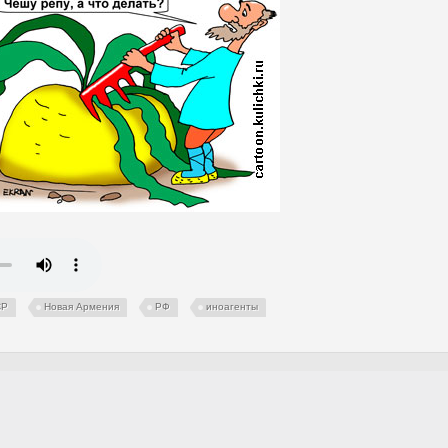
СР
Новая Армения
РФ
иноагенты