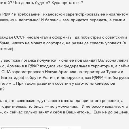
итой? Что делать будете? Куда прятаться?
 РДФР и требование Тихановской зарегистрировать ее иноагентом
аконно и легитимно! И балансы вам придется передать, а самим
 граждан СССР иноагентами оформить, да побыстрей с советскими
брые, никого не мочат в сортирах, на разум да совесть уповают (в
нтских).
у вас тоже поганка получится, - они ее под мандат Вильсона лепят
мню, Армения в РДФР входила как федеральная территория, а сейч
сс США зарегистрировал Новую Армению на территории Турции и
м Багратидов) войдут и Рф-ия, и Белоруссия, как РДФР, «чтобы русс
елям... При таком развитии событий у кого-то из хенералов
ти?
олго, это советские ждут вашего ответа, да принятого решения, а
нклюдентненько, то бишь — по умолчанию... И не рассчитывайте, что
, он сейчас сильно занят у себя в Вашингтоне... Ему не до решени