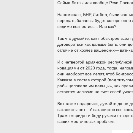
Сейма Литвы или вообще Речи Поспол
Напоминаю, БНР, Литбел, были частью
передать балансы будет совершенно з
видимо вознестись... Или как?
Так что думайте, как побыстрее всех
договориться как дальше быть, они до
отличие от хозяев вашенских— ватика
И с четвертой армянской республикой 
новациями от 2020 года, тогда, напо
они наоборот все лепят, чтоб Конгре
Кавказа в состав которой (под титуло
рабы целовали им пальцы», как правит
остаются иллюзии на счет своей учас
Вот такие подарочки, думайте да не д
сатанисты нет... У сатанистов все ко
Трамп «придет и беду руками отведет»
ваших местечковых проблем.