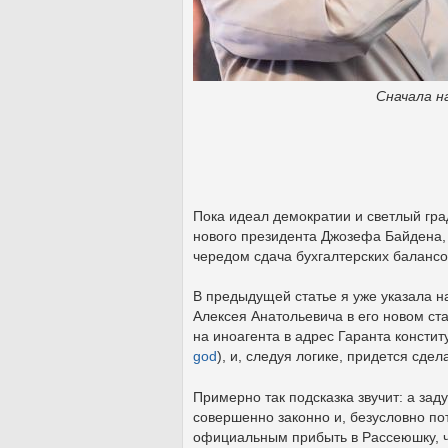
Сначала н
Пока идеал демократии и светлый гра
нового президента Джозефа Байдена, т
чередом сдача бухгалтерских балансов
В предыдущей статье я уже указала н
Алексея Анатольевича в его новом ста
на иноагента в адрес Гаранта констит
god
), и, следуя логике, придется с
Примерно так подсказка звучит: а зад
совершенно законно и, безусловно пот
официальным прибыть в Рассеюшку, ч