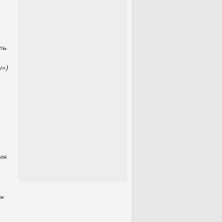
ть.
н»)
ия
ая