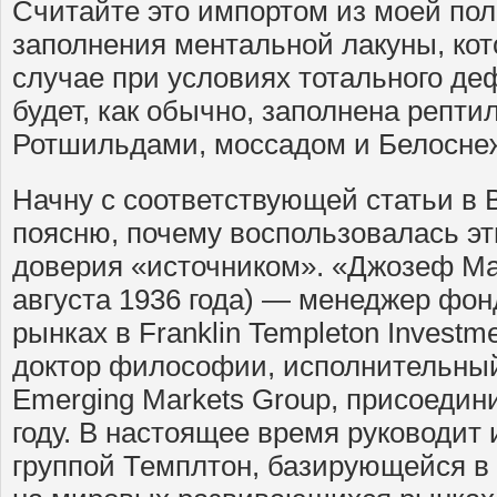
Считайте это импортом из моей по
заполнения ментальной лакуны, кот
случае при условиях тотального д
будет, как обычно, заполнена репт
Ротшильдами, моссадом и Белоснеж
Начну с соответствующей статьи в
поясню, почему воспользовалась э
доверия «источником». «Джозеф Ма
августа 1936 года) — менеджер фо
рынках в Franklin Templeton Investm
доктор философии, исполнительный
Emerging Markets Group, присоедин
году. В настоящее время руководит
группой Темплтон, базирующейся в