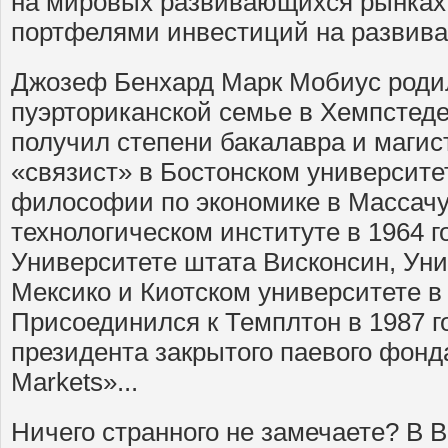
на мировых развивающихся рынках 
портфелями инвестиций на развив
Джозеф Бенхард Марк Мобиус родил
пуэрториканской семье в Хемпстеде
получил степени бакалавра и магис
«связист» в Бостонском университе
философии по экономике в Массач
технологическом институте в 1964 г
Университете штата Висконсин, Ун
Мексико и Киотском университете в
Присоединился к Темплтон в 1987 го
президента закрытого паевого фонд
Markets»...
Ничего странного не замечаете? В 