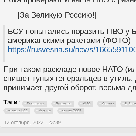
[За Великую Россию!]
ВСУ попытались поразить ПВО у Б
американскими ракетами (ФОТО)
https://rusvesna.su/news/166559110
При таком раскладе новое НАТО (и
спишет тупых генеральцев в утиль. 
принимает другой оборот, весьма дл
Тэги:
Тихановская
Лукашенко
НАТО
Украина
В. Зел
правила UCC
Иезуиты
активы СССР
12 октября, 2022 - 23:39