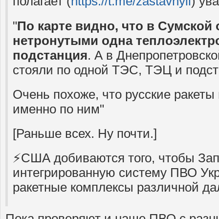
полагает (
https://t.me/zastavnyii
) ув
"
По карте видно, что в Сумской
нетронутыми одна теплоэлектр
подстанция
. А в Днепропетровск
стояли по одной ТЭС, ТЭЦ и подст
Очень похоже, что русские ракеты
именно по ним"
[Раньше всех. Ну почти.]
⚡️США добиваются того, чтобы За
интегрированную систему ПВО Укр
ракетные комплексы различной да
Пока проверяют и наше ПВО с разн