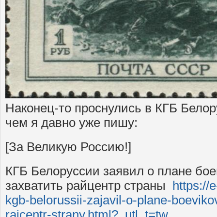
Наконец-то проснулись в КГБ Белор
чем я давно уже пишу:
[За Великую Россию!]
КГБ Белоруссии заявил о плане бое
захватить райцентр страны
https:/
kgb-belorussii-zajavil-o-plane-boeviko
rajcentr-strany.html?_utl_t=tw