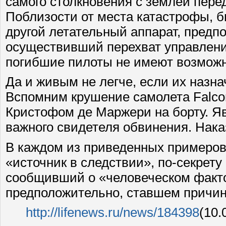
самого столкновения с землей пере
Поблизости от места катастрофы, 
другой летательный аппарат, предп
осуществивший перехват управлени
погибшие пилоты не имеют возмож
Да и живым не легче, если их назн
Вспомним крушение самолета Falcon 
Кристофом де Маржери на борту. Яв
важного свидетеля обвинения. Нака
В каждом из приведенных примеров
«источник в следствии», по-секрету
сообщивший о «человеческом факт
предположительно, ставшем причин
http://lifenews.ru/news/184398
(10.