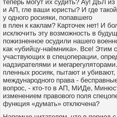
теперь могут их судить? Ау! ДБЛ 
и АП, гле ваши юристы? И где такой
у одного росияки, попавшего
в плен к каклам? Карточек нет! И бо
исключить эту возможность в будущ
пожизненное осудили нашего военн
как «убийцу-наёмника». Все! Этим с
участвующих в спецоперации, опре
надзирателями и мегарегуляторами.
пленных росияк, пытают и убивают, 
международного права - бесправные
вопрос, - кто-то в АП, МИДе, Минюс
изменением правового поля спецопе
функция «думать» отключена?
Напомню читателям, что в период с