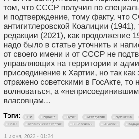
том, что СССР получил по специал
и подтверждение, тому факту, что 
антигитлеровской Коалиции (1941), т
редакции (2021), как продолжение 1
надо было в статье уточнить и напи
от своего имени и от СССР не подт
управляющих на территории и адми
присоединение к Хартии, но так как
отражено советскими в ГосАкте, то 
волноваться, а «неприсоединившим
власовцам...
Тэги:
РФ
Украина
Путин
Белоруссия
Лукашенко
НАТО
Атлантическая хартия
В. Зеленский
Янукович
Кадыр
1 июня, 2022 - 01:24