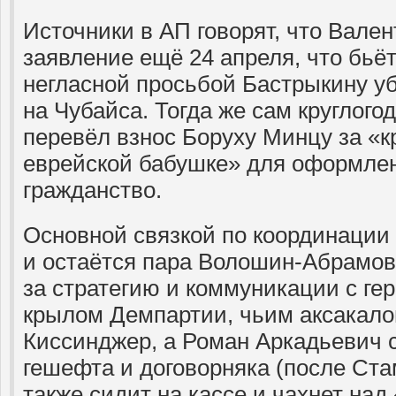
Источники в АП говорят, что Вал
заявление ещё 24 апреля, что бьёт
негласной просьбой Бастрыкину уб
на Чубайса. Тогда же сам круглог
перевёл взнос Боруху Минцу за «к
еврейской бабушке» для оформлен
гражданство.
Основной связкой по координации
и остаётся пара Волошин-Абрамов
за стратегию и коммуникации с ге
крылом Демпартии, чьим аксакало
Киссинджер, а Роман Аркадьевич 
гешефта и договорняка (после Стам
также сидит на кассе и чахнет на