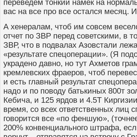
переведем тонкий намек на нормальн
вас на все про все остался месяц. 
А хенералам, чтоб им совсем весе
отчет по ЗВР перед советскими, в т
ЗВР, что в подвалах Азовстали леж
«результате спецоперации». (Я под
украдено давно, но тут Ахметов гра
кремлевских фраеров, чтоб перевес
и есть главный результат спецопер
надо и по поводу батькиных 800т зо
Кебича, и 125 ярдов и 4.5Т Киргизи
время, со всех ответственных лиц с
говорится все «по феншую», (точне
200% конвенциального штрафа, если
вернут, - отправятся на встречу с Гр