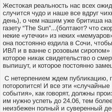
Жестокая реальность нас всех ожида
случится чудо и наше все вдруг чих
день), о чем нашим уже бритиша на
газету “The Sun”...(болтают? что ск
некие «утечки» из неких «мемуаров»
она постоянно ездила в Сочи, чтоб
ИВЛ и в ванне с розовым сиропом» 
которое никак свидетельство о смер
выпишут, и которое постоянно зам
С нетерпением ждем публикацию, п
поторопится! И все эти «случайные
события», как говорят, должны прои
им нужно успеть до 24.06, тем более
неизбежен полный и суверенный деф