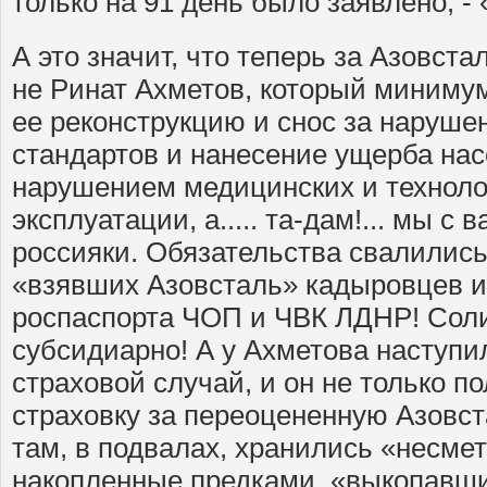
только на 91 день было заявлено, - 
А это значит, что теперь за Азовста
не Ринат Ахметов, который минимум
ее реконструкцию и снос за наруше
стандартов и нанесение ущерба на
нарушением медицинских и техноло
эксплуатации, а..... та-дам!... мы с 
россияки. Обязательства свалились
«взявших Азовсталь» кадыровцев 
роспаспорта ЧОП и ЧВК ЛДНР! Сол
субсидиарно! А у Ахметова наступи
страховой случай, и он не только п
страховку за переоцененную Азовста
там, в подвалах, хранились «несме
накопленные предками, «выкопавш