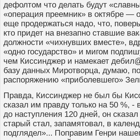
дефолтом что делать будут «славны
«операция преемник» в октябре — о
еще продержаться надо, что, поверьт
кто придет на внезапно ставшие ва
должности «чихнувших вместе», вдру
«одно государство» и мигом подпиш
чем Киссинджер и намекает дебил@м
базу данных Миротворца, думаю, п
распоряжению «приболевшего» Зели
Правда, Киссинджер не был бы Кис
сказал им правду только на 50 %, -
до наступления 120 дней, он сказал
старый стал, запамятовал, в календ
подглядел»... Поправим Генри наше