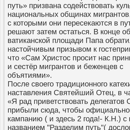
путь» призвана содействовать куль
национальных общинах мигрантов,
с которыми они пересекаются в пу
решают затем остаться. В конце о
ватиканской площади Папа обрати
настойчивым призывом к гостепри
что «Сам Христос просит нас при
и сестёр мигрантов и беженцев с
объятиями».
После своего традиционного катех
наставления Святейший Отец, в ча
«Я рад приветствовать делегатов C
прибыли сюда, чтобы официально
кампанию ( и здесь 2 года!- К.Н.) 
названием "Разделим путь"( досло