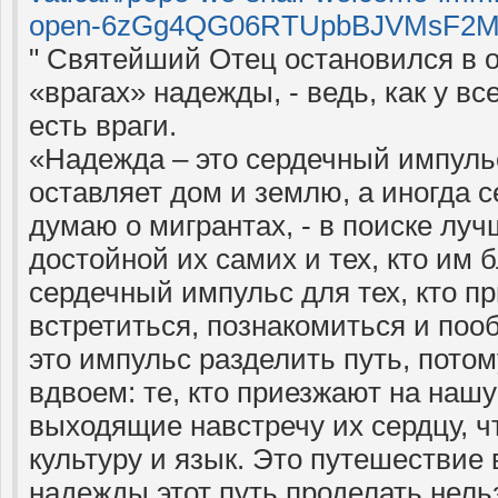
open-6zGg4QG06RTUpbBJVMsF2M/p
" Святейший Отец остановился в 
«врагах» надежды, - ведь, как у вс
есть враги.
«Надежда – это сердечный импульс
оставляет дом и землю, а иногда с
думаю о мигрантах, - в поиске лу
достойной их самих и тех, кто им 
сердечный импульс для тех, кто п
встретиться, познакомиться и поо
это импульс разделить путь, потом
вдвоем: те, кто приезжают на нашу
выходящие навстречу их сердцу, ч
культуру и язык. Это путешествие 
надежды этот путь проделать нель