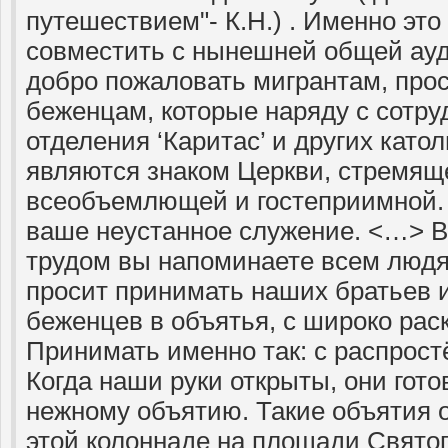
путешествием"- К.Н.) . Именно это
совместить с нынешней общей ауд
добро пожаловать мигрантам, про
беженцам, которые наряду с сотру
отделения ‘Каритас’ и других като
являются знаком Церкви, стремящ
всеобъемлющей и гостеприимной.
ваше неустанное служение. <…>
трудом вы напоминаете всем людя
просит принимать наших братьев и
беженцев в объятья, с широко ра
Принимать именно так: с распрос
Когда наши руки открыты, они гото
нежному объятию. Такие объятия 
этой колоннаде на площади Святог