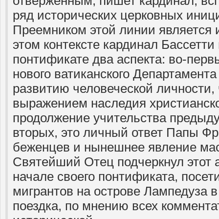
отверженным, пишет кардинал, в
ряд исторических церковных иници
Преемником этой линии является 
этом контексте кардинал Бассетт
понтификате два аспекта: во-перв
нового ватиканского Департамента
развитию человеческой личности, 
выражением наследия христианско
продолжение учительства предыду
вторых, это личный ответ Папы Фр
беженцев и нынешнее явление ма
Святейший Отец подчеркнул этот 
начале своего понтификата, посет
мигрантов на острове Лампедуза в 
поездка, по мнению всех коммента