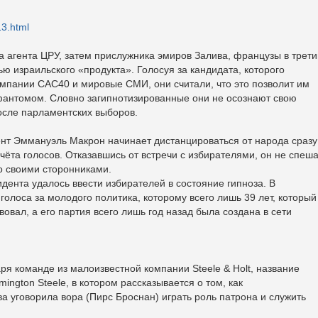
13.html
 агента ЦРУ, затем прислужника эмиров Залива, французы в трети
ю израильского «продукта». Голосуя за кандидата, которого
мпании САС40 и мировые СМИ, они считали, что это позволит им
антомом. Словно загипнотизированные они не осознают свою
осле парламентских выборов.
нт Эммануэль Макрон начинает дистанцироваться от народа сразу
чёта голосов. Отказавшись от встречи с избирателями, он не спеш
со своими сторонниками.
дента удалось ввести избирателей в состояние гипноза. В
и голоса за молодого политика, которому всего лишь 39 лет, который
вовал, а его партия всего лишь год назад была создана в сети
ря команде из малоизвестной компании Steele & Holt, название
ngton Steele, в котором рассказывается о том, как
ва уговорила вора (Пирс Броснан) играть роль патрона и служить