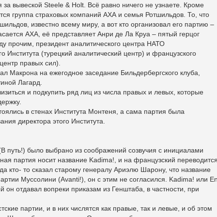
 за вывеской Steele & Holt. Всё равно ничего не узнаете. Кроме
ются группа страховых компаний АХА и семья Ротшильдов. То, что
ильдов, известно всему миру, а вот кто организовал его партию –
асается АХА, её представляет Анри де Ла Круа – пятый герцог
ду прочим, президент аналитического центра НАТО
го Института (турецкий аналитический центр) и французского
центр правых сил).
шал Макрона на ежегодное заседание Бильдербергского клуба,
иной Лагард.
изиться и подкупить ряд лиц из числа правых и левых, которые
держку.
оялись в стенах Института Монтеня, а сама партия была
ания директора этого Института.
(В путь!) было выбрано из соображений созвучия с инициалами
чная партия носит название Kadima!, и на французский переводитс
огда кто- то сказал старому генералу Ариэлю Шарону, что название
артии Муссолини (Avanti!), он с этим не согласился. Kadima! или E
ый он отдавал вопреки приказам из Генштаба, в частности, при
стские партии, и в них числятся как правые, так и левые, и об этом