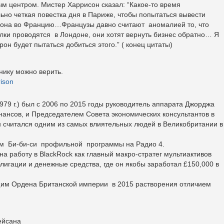
м центром. Мистер Харрисон сказал: “Какое-то время
но четкая повестка дня в Париже, чтобы попытаться вывести
дона во Францию…Французы давно считают аномалией то, что
лки проводятся в Лондоне, они хотят вернуть бизнес обратно… Я
н будет пытаться добиться этого.” ( конец цитаты)
нику можно верить.
rison
979 г.) был с 2006 по 2015 годы руководитель аппарата Джорджа
ансов, и Председателем Совета экономических консультантов в
н считался одним из самых влиятельных людей в Великобритании в
щим Би-би-си профильной программы на Радио 4.
а работу в BlackRock как главный макро-стратег мультиактивов
лигации и денежные средства, где он якобы заработал £150,000 в
им Ордена Британской империи в 2015 растворения отличием
ейсана