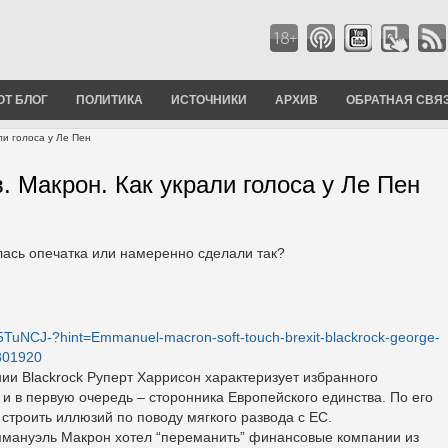
ОТ БЛОГ
ПОЛИТИКА
ИСТОЧНИКИ
АРХИВ
ОБРАТНАЯ СВЯ
ли голоса у Ле Пен
 Макрон. Как украли голоса у Ле Пен
лась опечатка или намеренно сделали так?
x5TuNCJ-?hint=Emmanuel-macron-soft-touch-brexit-blackrock-george-
/801920
и Вlackrock Руперт Харрисон характеризует избранного
и в первую очередь – сторонника Европейского единства. По его
строить иллюзий по поводу мягкого развода с ЕС.
Эммануэль Макрон хотел “переманить” финансовые компании из