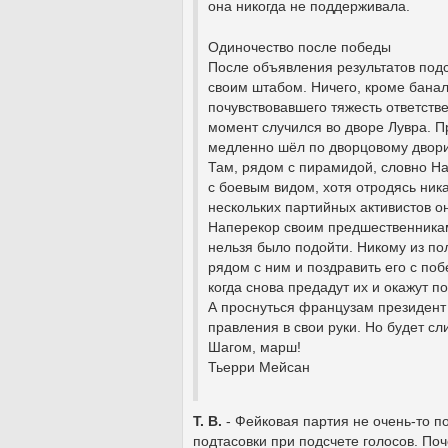
она никогда не поддерживала.
Одиночество после победы
После объявления результатов подс
своим штабом. Ничего, кроме банал
почувствовавшего тяжесть ответств
момент случился во дворе Лувра. П
медленно шёл по дворцовому дворик
Там, рядом с пирамидой, словно На
с боевым видом, хотя отродясь ника
нескольких партийных активистов о
Наперекор своим предшественникам,
нельзя было подойти. Никому из по
рядом с ним и поздравить его с поб
когда снова предадут их и окажут 
А проснуться французам президент 
правления в свои руки. Но будет с
Шагом, марш!
Тьерри Мейсан
Т. В.
- Фейковая партия не очень-то 
подтасовки при подсчете голосов. Поч