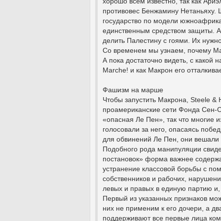
хорошо всем известно, так как Ари
противовес Бенжамину Нетаньяху. 
государство по модели южноафрика
единственным средством защиты. А 
делить Палестину с гоями. Их нужно
Со временем мы узнаем, почему Ма
А пока достаточно видеть, с какой
Marche! и как Макрон его отталкива
Фашизм на марше
Чтобы запустить Макрона, Steele & 
проамериканские сети Фонда Сен-С
«опасная Ле Пен», так что многие 
голосовали за него, опасаясь побе
для обвинений Ле Пен, они вешали 
Подобного рода манипуляции свиде
постановок» форма важнее содержа
устранение классовой борьбы с по
собственников и рабочих, нарушени
левых и правых в единую партию и,
Первый из указанных признаков мо
них не применим к его дочери, а д
поддерживают все первые лица ком