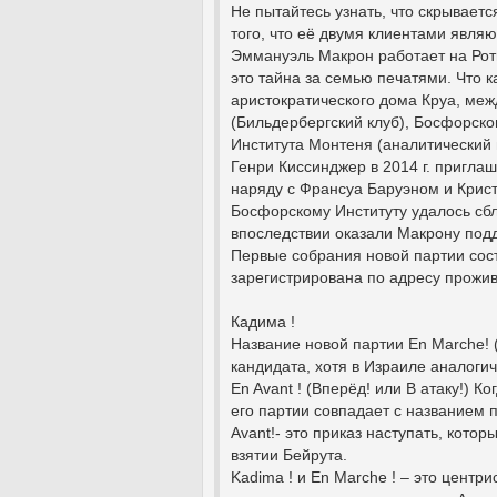
Не пытайтесь узнать, что скрывается
того, что её двумя клиентами явля
Эммануэль Макрон работает на Ротш
это тайна за семью печатями. Что к
аристократического дома Круа, меж
(Бильдербергский клуб), Босфорско
Института Монтеня (аналитический 
Генри Киссинджер в 2014 г. пригла
наряду с Франсуа Баруэном и Крист
Босфорскому Институту удалось сбл
впоследствии оказали Макрону под
Первые собрания новой партии сост
зарегистрирована по адресу прожив
Кадима !
Название новой партии En Marche! 
кандидата, хотя в Израиле аналоги
En Avant ! (Вперёд! или В атаку!) К
его партии совпадает с названием п
Avant!- это приказ наступать, котор
взятии Бейрута.
Kadima ! и En Marche ! – это центри