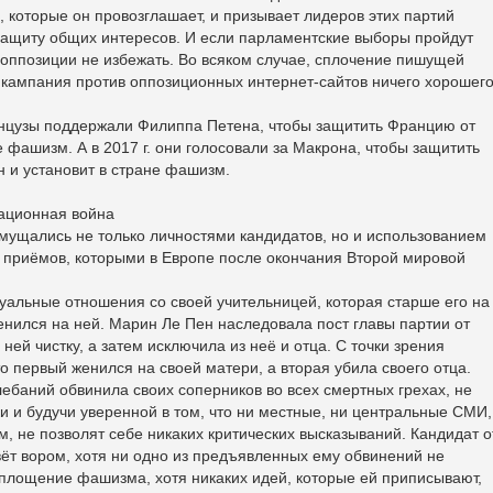
, которые он провозглашает, и призывает лидеров этих партий
а защиту общих интересов. И если парламентские выборы пройдут
а оппозиции не избежать. Во всяком случае, сплочение пишущей
 кампания против оппозиционных интернет-сайтов ничего хорошег
ранцузы поддержали Филиппа Петена, чтобы защитить Францию от
 фашизм. А в 2017 г. они голосовали за Макрона, чтобы защитить
 и установит в стране фашизм.
ационная война
мущались не только личностями кандидатов, но и использованием
х приёмов, которыми в Европе после окончания Второй мировой
суальные отношения со своей учительницей, которая старше его на
женился на ней. Марин Ле Пен наследовала пост главы партии от
ней чистку, а затем исключила из неё и отца. С точки зрения
то первый женился на своей матери, а вторая убила своего отца.
баний обвинила своих соперников во всех смертных грехах, не
 и будучи уверенной в том, что ни местные, ни центральные СМИ,
м, не позволят себе никаких критических высказываний. Кандидат о
ёт вором, хотя ни одно из предъявленных ему обвинений не
оплощение фашизма, хотя никаких идей, которые ей приписывают,