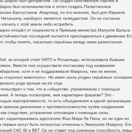
эль Шарон был центристом. Он создал собственную партию в
Шарон был колониалистом и хотел создать Палестинское
нских Бантустанов. Апартеид, по его мнению, был для Израиля
Нетаньяху, наоборот, является талмудистом. Он не согласен
 изгнать с этой земли либо истребить.
крон отошёл от социалиста и Премьер-министра Мануэля Вальса.
 настойчивостью последний пытается присоединиться к движению En
ет, чтобы понять, насколько серьёзны между ними разногласия.
Holt, за которой стоят НАТО и Ротшильды, использовала бывшие
имон. Вместе они осуществили постановку под названием
избиратели, хотя и не поддерживали Макрона, тем не менее,
ды «гнусного животного». Не имея сколь угодно серьёзных основани
всякого рода ярлыки на её отца.
тельствуют о том, что в «обществе, управляемом с помощью
ния. А теперь посмотрим, чем характерен фашизм? Это -
мощью корпоративности, то есть объединения в одной организации
е законов диалектики о противоположностях путём соединения
 как следствие, устранение оппозиции с помощью силы.
жет характеризовать идеологию Жан-Мари Ле Пена, но ни один из
ва первых могут быть полностью отнесены к Эмануэлю Макрону. Его
паний САС 40 и ВКТ. Он не ставит под сомнение способность левы