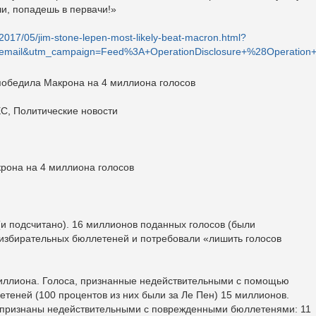
и, попадешь в первачи!»
/2017/05/jim-stone-lepen-most-likely-beat-macron.html?
email&utm_campaign=Feed%3A+OperationDisclosure+%28Operation+
 победила Макрона на 4 миллиона голосов
ЕС, Политические новости
крона на 4 миллиона голосов
и подсчитано). 16 миллионов поданных голосов (были
избирательных бюллетеней и потребовали «лишить голосов
миллиона. Голоса, признанные недействительными с помощью
теней (100 процентов из них были за Ле Пен) 15 миллионов.
и признаны недействительными с поврежденными бюллетенями: 11