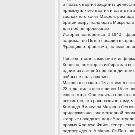
и правых партий защитить ценности
примкнуть к его партии и встать н
так, как того хочет Макрон, распад
братии вокруг кандидата Макрона и
для неё не предвещают.
История повторяется. В 1940 г. ф
нацизма, но Петен насадил в стране
Францию от фашизма, но именно он
Президентская кампания и информ
Конечно, некоторые избиратели воз
одним из лагерей пропагандистски
войны не пользовались.
Макрон в возрасте 15 лет имел сек
23 года, жил с нею и через 15 лет 
своего отца. Она сначала провела в 
психиатра, это равнозначно тому, ч
Команда Эмануэля Макрона без коле
придерживаясь элементарной логики
которые находятся под её контроле
правых Франсуа Фийон теперь слыв
подтверждено. А Марин Ле Пен - в