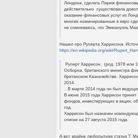
Лондона, сделать Париж финансовы
действительно существовала доволь
оказание финансовых услуг из Лон
многие номинированные в евро сде
не сомневаюсь, что Эммануэль Макро
Нашел про Руперта Харрисона. Источ
https://en.wikipedia.org/wiki/Rupert_Har
Руперт Харрисон, (род. 1978 или 1
Осборна, британского министра фин
британском Казначействе. Харрисо
2014.
...В марте 2014 года он был веду
В июне 2015 года Харрисон принят н
фондов, инвестирующих в акции, об
год.
Харрисон был назначен командующ
списки на 27 августа 2015 года.
А вот, крайне любопытная статья Т. М