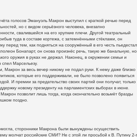
чёта голосов Эмануэль Макрон выступил с краткой речью перед
ьностей, но с видом серьёзного человека, внезапно
енности, свалившейся на его хрупкие плечи. Другой театральный
рибыв туда в составе кортежа, с затемнёнными стёклами, он
у перед тем, как подняться на сооружённый в его честь пьедестал
полеон Бонапарт, он снова произнёс речь, такую же банальную, но
кого оружия в руках не держал. Наконец, в окружении семьи и
н спел Марсельезу.
 Макрон за весь вечер никому не подал руки. К нему даже близко
литиков, которые его поддерживали, не было позволено появиться
едой. И премии за предательство своих партий они получат, только
поддержку новому президенту на парламентских выборах в июне.
Макрон позволит лишь тогда, когда окончательно возьмёт бразды
лишком поздно.
помогла, сторонники Макрона были вынуждены осуществить
ему молчат российские СМИ? Не с этой ли просьбой к В. Путину 2-