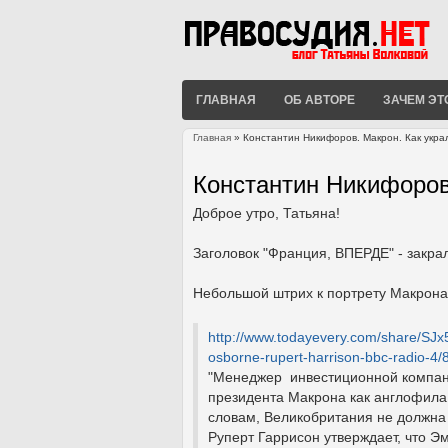
ГЛАВНАЯ
ОБ АВТОРЕ
ЗАЧЕМ ЭТ
Главная
» Константин Никифоров. Макрон. Как укра
Вы здесь
Константин Никифоров.
Доброе утро, Татьяна!
Заголовок "Франция, ВПЕРДЕ" - закра
Небольшой штрих к портрету Макрона
http://www.todayevery.com/share/SJ
osborne-rupert-harrison-bbc-radio-4
"Менеджер инвестиционной компани
президента Макрона как англофила 
словам, Великобритания не должна 
Руперт Гаррисон утверждает, что 