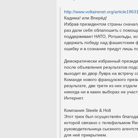
http://www.voltairenet.org/article1963
Кадима! или Вперёд!
Избрав президентом страны сначала
раз дали себя облапошить с помощь
поддерживает НАТО, Ротшильды, ко
одержать победу над фашистским ф
ошибку и в сознание придут лишь п
Демократически избранный президе
после объявления результатов подс
выходит во двор Лувра на встречу 
Команде нового французского прези
результате, две трети из них отдал
никогда ни в каких выборах не участ
Интернет.
Компания Steele & Holt
Этот трюк был осуществлён благода
которой связано с телефильмом Remi
руководительница сыскного агентст
для неё прикрытием.