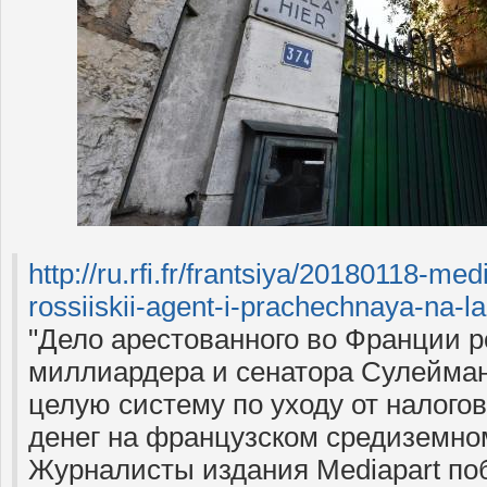
http://ru.rfi.fr/frantsiya/
20180118-medi
rossiiskii-agent-i-
prachechnaya-na-l
"Дело арестованного во Франции р
миллиардера и сенатора Сулейма
целую систему по уходу от налого
денег на французском средиземно
Журналисты издания Mediapart по