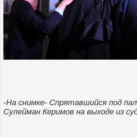
-На снимке- Спрятавшийся под па
Сулейман Керимов на выходе из су