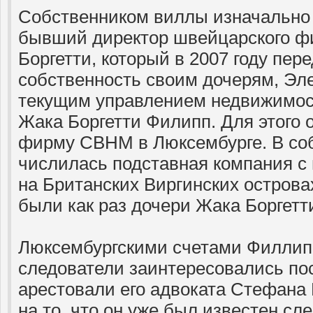
Собственником виллы изначально 
бывший директор швейцарского ф
Боргетти, который в 2007 году пер
собственность своим дочерям, Эл
текущим управлением недвижимос
Жака Боргетти Филипп. Для этого
фирму CBHM в Люксембурге. В с
числилась подставная компания с
на Британских Виргинских остров
были как раз дочери Жака Боргет
Люксембургскими счетами Филлип
следователи заинтересовались пос
арестовали его адвоката Стефана
на то, что он уже был известен сл