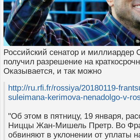
Российский сенатор и миллиардер
получил разрешение на краткосрочн
Оказывается, и так можно
http://ru.rfi.fr/rossiya/
20180119-frants
suleimana-kerimova-
nenadolgo-v-ro
"Об этом в пятницу, 19 января, ра
Ниццы Жан-Мишель Претр. Во Фр
обвиняют в уклонении от уплаты н