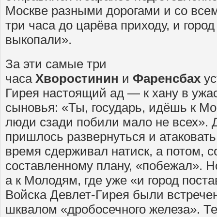
Москве разными дорогами и со всем
три часа до царёва приходу, и город
выкопали».
За эти самые три
часа
Хворостинин
и
Фаренсбах
ус
Гирея настоящий ад — к хану в ужа
сыновья: «Ты, государь, идёшь к Мо
люди сзади побили мало не всех».
пришлось развернуться и атаковать
время сдерживал натиск, а потом, с
составленному плану, «побежал». Но
а к Молодям, где уже «и город пост
Войска Девлет-Гирея были встрече
шквалом «дробосечного железа». Те