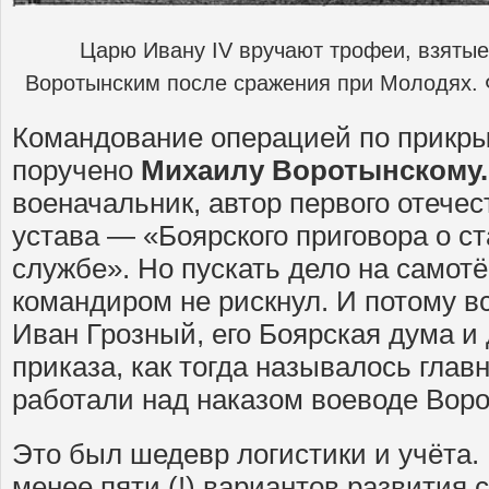
Царю Ивану IV вручают трофеи, взятые
Воротынским после сражения при Молодях.
Командование операцией по прикр
поручено
Михаилу Воротынскому.
военачальник, автор первого отечес
устава — «Боярского приговора о с
службе». Но пускать дело на самотё
командиром не рискнул. И потому вс
Иван Грозный, его Боярская дума и
приказа, как тогда называлось глав
работали над наказом воеводе Воро
Это был шедевр логистики и учёта.
менее пяти (!) вариантов развития