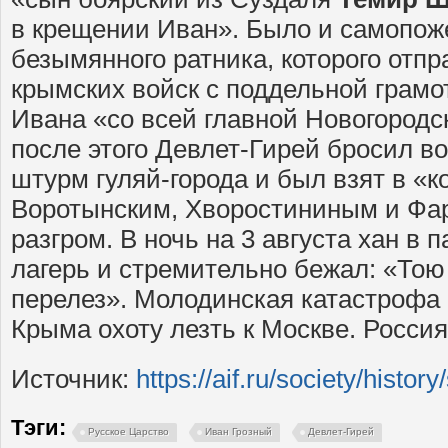
в крещении Иван». Было и самопож
безымянного ратника, которого отпр
крымских войск с поддельной грамо
Ивана «со всей главной Новогородс
после этого Девлет-Гирей бросил 
штурм гуляй-города и был взят в «к
Воротынским, Хворостининым и Фа
разгром. В ночь на 3 августа хан в 
лагерь и стремительно бежал: «Тою
перелез». Молодинская катастрофа 
Крыма охоту лезть к Москве. Росси
Источник:
https://aif.ru/society/hist
Тэги:
Русское Царство
Иван Грозный
Девлет-Гирей