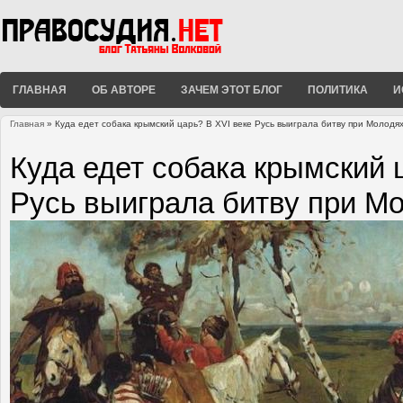
ГЛАВНАЯ
ОБ АВТОРЕ
ЗАЧЕМ ЭТОТ БЛОГ
ПОЛИТИКА
И
Главная
» Куда едет собака крымский царь? В XVI веке Русь выиграла битву при Молодя
Вы здесь
Куда едет собака крымский 
Русь выиграла битву при М