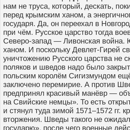
нам не труса, который, дескать, пок
перед крымским ханом, а энергично
государя. Да, он переехал в Новгоро
при чём. Русское царство тогда вое
Северо-запад — Ливонская война. 
ханом. И поскольку Девлет-Гирей с
уничтожению Русского царства не с
поляков и шведов надо было закрыт
польским королём Сигизмундом ещё 
заключено перемирие. А против Шв
предпринял красивый манёвр — объ
на Свийские немцы». То есть откры
и стянул туда зимой 1571–1572 гг. 
вторжения. Шведы такого не ожида
государю», после чего военные дей