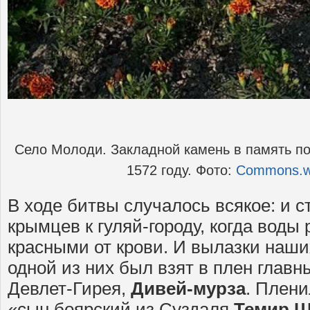
Село Молоди. Закладной камень в память п
1572 году. Фото:
Commons.wi
В ходе битвы случалось всякое: и 
крымцев к гуляй-городу, когда воды
красными от крови. И вылазки наши
одной из них был взят в плен главн
Девлет-Гирея,
Дивей-мурза
. Плени
«сын боярский из Суздаля
Темир 