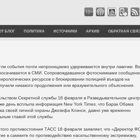
ОТ БЛОГ
ПОЛИТИКА
ИСТОЧНИКИ
АРХИВ
ОБРАТНАЯ СВЯ
гли события почти непроницаемо удерживаются внутри лавочки. В
 просачивается в СМИ. Сопровождавшиеся фотоснимками сообщени
пирологических ресурсов о блокировании полицией въездов на
лучили никакого продолжения или вразумительного объяснения.
льством Секретной службы 18 февраля в Разведывательном центр
 же день всплыла информация New York Times, что Барак Обама
ка своей личной охраны Джозефа Клэнси, давно уже временно
ным главой этой службы.
того противостояния ТАСС 18 февраля заявляет, что «Директор Ф
тие в саммите по противодействию насильственному экстремизму,