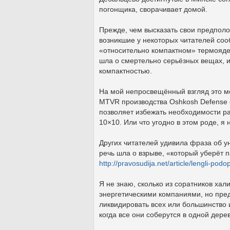
погонщика, сворачивает домой.
Прежде, чем высказать свои предпол
возникшие у некоторых читателей соо
«относительно компактном» термоядер
шла о смертельно серьёзных вещах, и
компактностью.
На мой непросвещённый взгляд это мо
MTVR производства Oshkosh Defense 
позволяет избежать необходимости р
10×10. Или что угодно в этом роде, я 
Других читателей удивила фраза об у
речь шла о взрыве, «который уберёт 
http://pravosudija.net/article/lengli-podo
Я не знаю, сколько из соратников х
энергетическими компаниями, но пред
ликвидировать всех или большинство
когда все они соберутся в одной дере