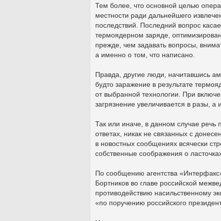
Тем более, что основной целью опер
местности ради дальнейшего извлече
последствий. Последний вопрос касает
термоядерном заряде, оптимизирова
прежде, чем задавать вопросы, внимат
а именно о том, что написано.
Правда, другие люди, начитавшись ам
будто заражение в результате термояде
от выбранной технологии. При включ
загрязнение увеличивается в разы, а 
Так или иначе, в данном случае речь 
ответах, никак не связанных с донесе
в новостных сообщениях всячески стр
собственные соображения о ласточках.
По сообщению агентства «Интерфакс» 
Бортников во главе российской межв
противодействию насильственному экс
«по поручению российского президен