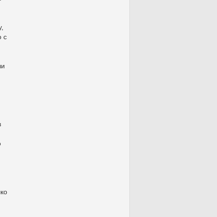
,
 с
ли
в
о
шко