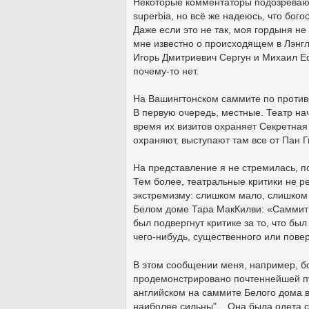
Некоторые комментаторы подозревают ме
superbia, но всё же надеюсь, что бо
Даже если это не так, моя гордыня не
мне известно о происходящем в Лэнгли
Игорь Дмитриевич Сергун и Михаил 
почему-то нет.
На Вашингтонском саммите по против
В первую очередь, местные. Театр на
время их визитов охраняет Секретная
охраняют, выступают там все от Пан 
На представление я не стремилась, по
Тем более, театральные критики не р
экстремизму: слишком мало, слишком
Белом доме Тара МакКилви: «Саммит 
был подвергнут критике за то, что б
чего-нибудь, существенного или пове
В этом сообщении меня, например, бо
продемонстрировано почтеннейшей п
английском на саммите Белого дома 
наиболее сильны"... Она была одета 