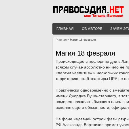
ГЛАВНАЯ
ОБ АВТОРЕ
ЗАЧЕМ ЭТ
Главная
» Магия 18 февраля
Вы здесь
Магия 18 февраля
Происходящие в последние дни в Лэн
всяком случае абсолютно ничего не
«партии чаепития» и нескольких конс
территорию штаб-квартиры ЦРУ не по
Практически одновременно с вмешате
имени Джорджа Буша-старшего, в тот
намерен назначить бывшего начальни
исполняющего обязанности, официаль
На фоне недавней острой фазы откры
РФ Александр Бортников примет учас