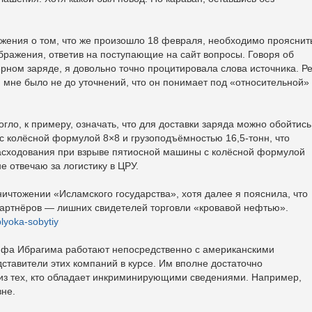
ожения о том, что же произошло 18 февраля, необходимо прояснит
бражения, ответив на поступающие на сайт вопросы. Говоря об
ном заряде, я довольно точно процитировала слова источника. Р
 мне было не до уточнений, что он понимает под «относительной»
гло, к примеру, означать, что для доставки заряда можно обойтись
с колёсной формулой 8×8 и грузоподъёмностью 16,5-тонн, что
асходования при взрыве пятиосной машины с колёсной формулой
не отвечаю за логистику в ЦРУ.
ничтожении «Исламского государства», хотя далее я пояснила, что
партнёров — лишних свидетелей торговли «кровавой нефтью».
plyoka-sobytiy
алифа Ибрагима работают непосредственно с американскими
ставители этих компаний в курсе. Им вполне достаточно
 из тех, кто обладает инкриминирующими сведениями. Например,
вне.