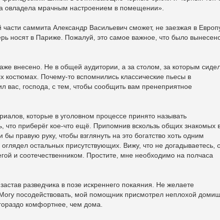
ма овладела мрачным настроением в помещении».
части саммита Александр Васильевич сможет, не заезжая в Европу
ерь носят в Париже. Пожалуй, это самое важное, что было вынесено
же внесено. Не в общей аудитории, а за столом, за которым сиде
х костюмах. Почему-то вспомнились классические пьесы в
л вас, господа, с тем, чтобы сообщить вам пренеприятное
риалов, которые в уголовном процессе принято называть
ь, что приберёг кое-что ещё. Припомнив вскользь общих знакомых 
и бы правую руку, чтобы взглянуть на это богатство хоть одним
 оглядел остальных присутствующих. Вижу, что не догадываетесь, 
гой и соотечественником. Простите, мне необходимо на полчаса
 застав разведчика в позе искреннего покаяния. Не желаете
Могу посодействовать, мой помощник присмотрел неплохой доми
гораздо комфортнее, чем дома.