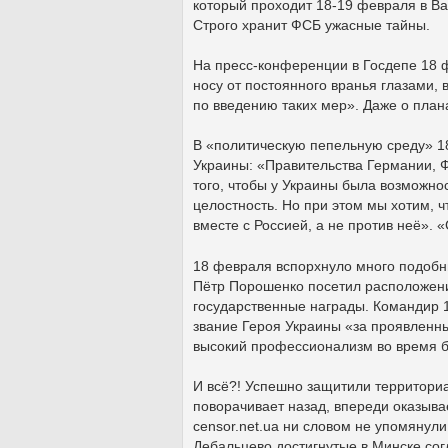
который проходит 18-19 февраля в В
Строго хранит ФСБ ужасные тайны.
На пресс-конференции в Госдепе 18 
носу от постоянного вранья глазами, 
по введению таких мер». Даже о плана
В «политическую пепельную среду» 1
Украины: «Правительства Германии, Ф
того, чтобы у Украины была возможно
целостность. Но при этом мы хотим, 
вместе с Россией, а не против неё». 
18 февраля вспорхнуло много подобн
Пётр Порошенко посетил расположени
государственные награды. Командир 
звание Героя Украины «за проявленны
высокий профессионализм во время б
И всё?! Успешно защитили территориа
поворачивает назад, впереди оказыв
censor.net.ua ни словом не упомянули
Дебальцево достигнутые в Минске сог