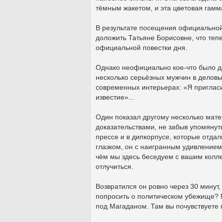
тёмным жакетом, и эта цветовая гам
В результате посещения официальной 
доложить Татьяне Борисовне, что теп
официальной повестки дня.
Однако неофициально кое-что было да
несколько серьёзных мужчин в деловы
современных интерьерах: «Я пригласи
известие»...
Один показал другому несколько мате
доказательствами, не забыв упомянут
прессе и в дипкорпусе, которые отдал
глазком, он с наигранным удивлением
чём мы здесь беседуем с вашим колле
отлучиться.
Возвратился он ровно через 30 минут,
попросить о политическом убежище? 
под Магаданом. Там вы почувствуете 