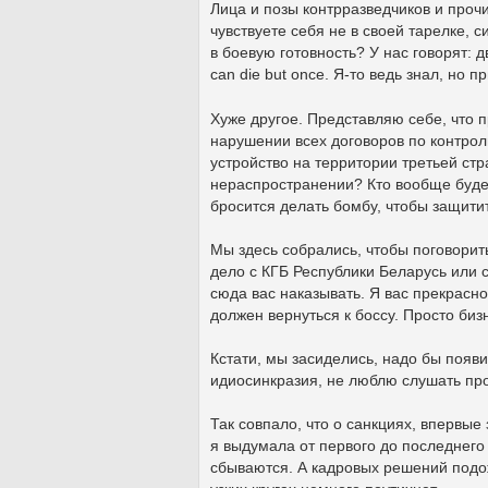
Лица и позы контрразведчиков и про
чувствуете себя не в своей тарелке,
в боевую готовность? У нас говорят: 
can die but once. Я-то ведь знал, но п
Хуже другое. Представляю себе, что п
нарушении всех договоров по контро
устройство на территории третьей ст
нераспространении? Кто вообще буде
бросится делать бомбу, чтобы защитит
Мы здесь собрались, чтобы поговорит
дело с КГБ Республики Беларусь или 
сюда вас наказывать. Я вас прекрасно
должен вернуться к боссу. Просто бизн
Кстати, мы засиделись, надо бы появ
идиосинкразия, не люблю слушать про
Так совпало, что о санкциях, впервые
я выдумала от первого до последнего
сбываются. А кадровых решений подож