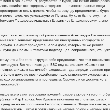
ня в зазнайстве. Я, разумеется, в курсе, что initium omnis peccat
гословы ошибаются: гордость и гордыня — немножко разные вещи.
 простирается столь далеко, чтобы на секунду предположить, будто
 нечто такое, что ускользнуло от Путина. Ну хотя бы потому, что
Ефимович Фрадков докладывают Владимиру Владимировичу, а мне
одействию экстремизму собрались коллеги Александра Васильевич
чинается с вешалки: представителей иностранных государств во
 служба. Саммит проходит в Белом доме, который те же ребята
Ги Муна до Обамы, и тематика подходящая: собрались все, кто нуже
тому что и без того нетрудно себе представить, что там показываю
екомендуют. Вот что пишет для ВВС под заголовком «Саммит по
 поздно, слишком хаотично?» сходившая туда аккредитованная при
в Белом доме по противодействию насильственному экстремизму
ыл плохо организованным и поспешным. Сможет ли он достичь хоть
рхностного?».
льше всего заинтересовало пожалуй, самое важное из того, что б
ублике: «Мэр Парижа Анн Идальго выступала на спотыкающемся
в среду — но её сообщение было откровенным. "Когда мы вместе, 
с французским шиком в обтягивающие чёрные брюки и чёрный топ 