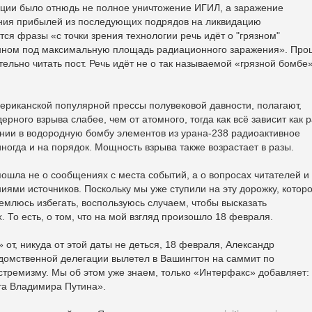
ации было отнюдь не полное уничтожение ИГИЛ, а заражение
ния прибылей из последующих подрядов на ликвидацию
ся фразы «с точки зрения технологии речь идёт о "грязном"
нном под максимальную площадь радиационного заражения». Про
ельно читать пост. Речь идёт не о так называемой «грязной бомбе»
ериканской популярной прессы полувековой давности, полагают,
рного взрыва слабее, чем от атомного, тогда как всё зависит как р
ении в водородную бомбу элементов из урана-238 радиоактивное
иногда и на порядок. Мощность взрыва также возрастает в разы.
пошла не о сообщениях с места событий, а о вопросах читателей и
ниями источников. Поскольку мы уже ступили на эту дорожку, котор
емлюсь избегать, воспользуюсь случаем, чтобы высказать
 То есть, о том, что на мой взгляд произошло 18 февраля.
от, никуда от этой даты не деться, 18 февраля, Александр
едомственной делегации вылетел в Вашингтон на саммит по
тремизму. Мы об этом уже знаем, только «Интерфакс» добавляет:
та Владимира Путина».