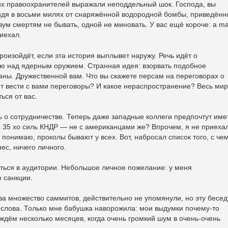
чих правоохранителей выражали неподдельный шок. Господа, вы
 сидя в восьми милях от снаряжённой водородной бомбы, приведённ
двум смертям не бывать, одной не миновать. У вас ещё короче: a m
риехал.
роизойдёт, если эта история выплывет наружу. Речь идёт о
лю над ядерным оружием. Странная идея: взорвать подобное
раны. Дружественной вам. Что вы скажете персам на переговорах о
т вести с вами переговоры? И какое нераспространение? Весь мир
ься от вас.
ь о сотрудничестве. Теперь даже западные коллеги предпочтут име
с 35 хо силь КНДР — не с американцами же? Впрочем, я не приеха
 понимаю, проколы бывают у всех. Вот, набросал список того, с че
ес, ничего личного.
иться в аудитории. Небольшое личное пожелание: у меня
 санкции.
 за множество саммитов, действительно не упомянули, но эту бесед
 слова. Только мне бабушка наворожила: мои выдумки почему-то
дём несколько месяцев, когда очень громкий шум в очень-очень