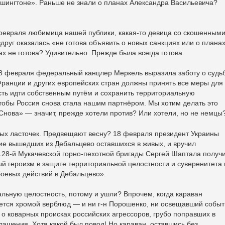
ашингтоне». Раньше не знали о планах Александра Васильевича?
февраля любимица нашей публики, какая-то девица со скошенными
вдруг оказалась «не готова объявить о новых санкциях или о плана
х не готова? Удивительно. Прежде была всегда готова.
8 февраля федеральный канцлер Меркель выразила заботу о судь
ранции и других европейских стран должны принять все меры для
сть идти собственным путём и сохранить территориальную
чтобы Россия снова стала нашим партнёром. Мы хотим делать это
«Снова» — значит, прежде хотели против? Или хотели, но не немцы
ых ласточек. Предвещают весну? 18 февраля президент Украины
е вышедших из Дебальцево оставшихся в живых, и вручил
128-й Мукачевской горно-пехотной бригады Сергей Шаптала получ
й героизм в защите территориальной целостности и суверенитета 
оевых действий в Дебальцево».
льную целостность, потому и ушли? Впрочем, когда караван
ается хромой верблюд — и ни г-н Порошенко, ни освещавший собы
 о коварных происках российских агрессоров, грубо поправших в
лашения. Хотя какой был повод! Но караван, оставшись без