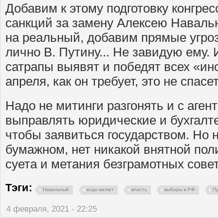
Добавим к этому подготовку конгр
санкций за замену Алексею Наваль
на реальный, добавим прямые угро
лично В. Путину... Не завидую ему. 
сатрапы выявят и победят всех «ино
апреля, как он требует, это не спасе
Надо не митинги разгонять и с аген
выправлять юридические и бухгалт
чтобы заявиться государством. Но
бумажном, нет никакой внятной поли
суета и метания безграмотных сове
Тэги:
Навальный
коды валют
власть
выборы в РФ
П
4 февраля, 2021 - 22:25