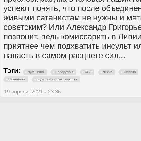
успеют понять, что после объедине
живыми сатанистам не нужны и метн
советским? Или Александр Григорье
позвонит, ведь комиссарить в Ливии
приятнее чем подхватить инсульт и
напасть в самом расцвете сил...
Тэги:
Лукашенко
Белоруссия
ФСБ
Чехия
Украина
Навальный
подготовка госпереворота
19 апреля, 2021 - 23:36