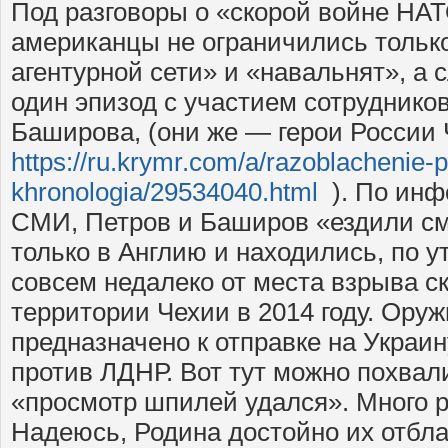
Под разговоры о «скорой войне НАТ
американцы не ограничились тольк
агентурной сети» и «навальнят», а 
один эпизод с участием сотруднико
Баширова, (они же — герои России 
https://ru.krymr.com/a/razoblachenie-
khronologia/29534040.html
). По инф
СМИ, Петров и Баширов «ездили см
только в Англию и находились, по
совсем недалеко от места взрыва с
территории Чехии в 2014 году. Ору
предназначено к отправке на Украи
против ЛДНР. Вот тут можно похва
«просмотр шпилей удался». Много р
Надеюсь, Родина достойно их отбла