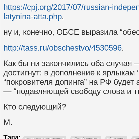
https://cpj.org/2017/07/russian-indepen
latynina-atta.php
,
ну и, конечно, ОБСЕ выразила “обе
http://tass.ru/obschestvo/4530596
.
Как бы ни закончились оба случая —
достигнут: в дополнение к ярлыкам 
“покровителя допинга” на РФ будет
— “подавляющей свободу слова и т
Кто следующий?
М.
Тэги:
переписка с читателями
Серебренников
Латынина
г