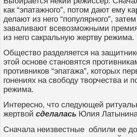
Выбирается некий режиссер. Снача
как “эпатажного”, потом дают ему ка
делают из него “популярного”, зате
заваливают всевозможными премиям
из него сакральную жертву режима.
Общество разделяется на защитнико
этой основе становятся противника
противников “эпатажа”, которых пе
гонениях на свободу творчества и 
режима.
Интересно, что следующей ритуаль
жертвой
сделалась
Юлия Латынина
Сначала неизвестные облили ее до