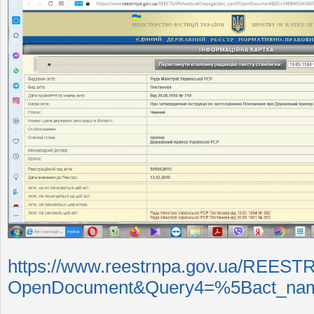
https://www.reestrnpa.gov.ua/REE
OpenDocument&Query4=%5Bact_nam