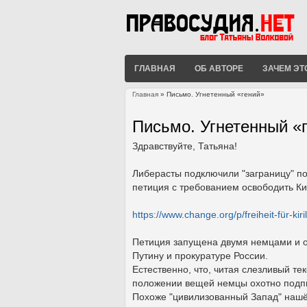
ГЛАВНАЯ
ОБ АВТОРЕ
ЗАЧЕМ ЭТ
Главная
» Письмо. Угнетенный «гений»
Вы здесь
Письмо. Угнетенный «
Здравствуйте, Татьяна!
Либерасты подключили "заграницу" п
петиция с требованием освободить К
https://www.change.org/p/freiheit-für-kiril
Петиция запущена двумя немцами и об
Путину и прокуратуре России.
Естественно, что, читая слезливый т
положении вещей немцы охотно подпи
Похоже "цивилизованный Запад" нашёл