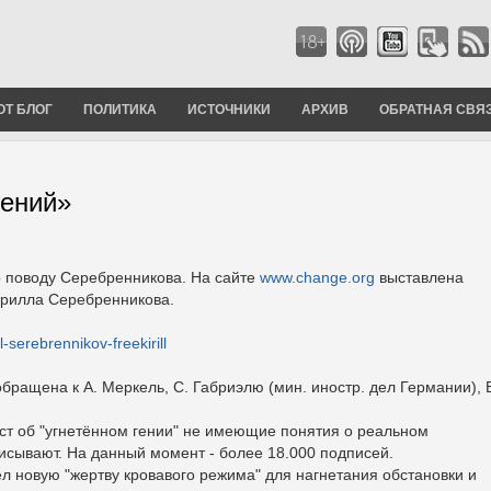
ОТ БЛОГ
ПОЛИТИКА
ИСТОЧНИКИ
АРХИВ
ОБРАТНАЯ СВЯ
гений»
о поводу Серебренникова. На сайте
www.change.org
выставлена
ирилла Серебренникова.
l-serebrennikov-freekirill
ращена к А. Меркель, С. Габриэлю (мин. иностр. дел Германии), 
екст об "угнетённом гении" не имеющие понятия о реальном
сывают. На данный момент - более 18.000 подписей.
 новую "жертву кровавого режима" для нагнетания обстановки и