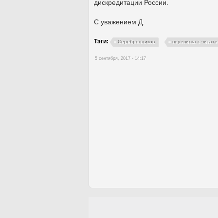
дискредитации России.
С уважением Д.
Тэги:
Серебренников
переписка с читат
5 сентября, 2017 - 14:17