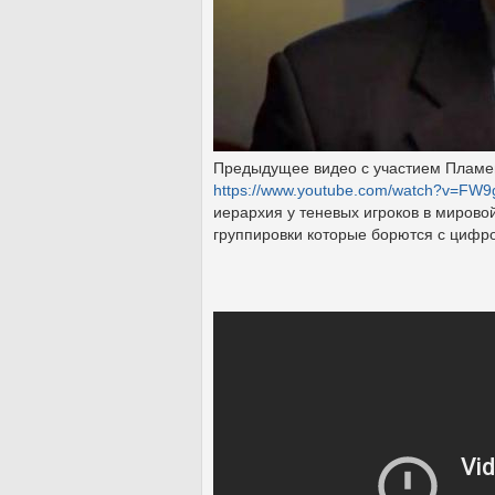
Предыдущее видео с участием Пламен
https://www.youtube.com/watch?v=FW9g
иерархия у теневых игроков в мирово
группировки которые борются с цифр