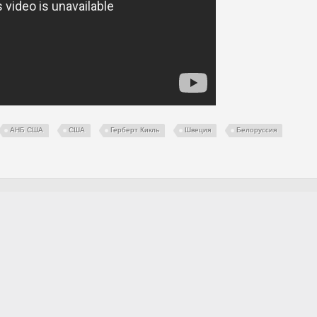
АНБ США
США
Герберт Кикль
Швеция
Белоруссия