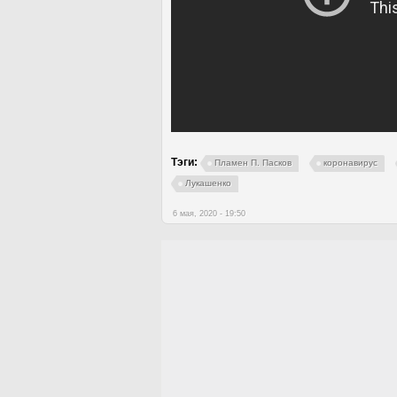
Тэги:
Пламен П. Пасков
коронавирус
Лукашенко
6 мая, 2020 - 19:50