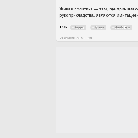
Живая политика — там, где принимаю
рукоприкладства, являются имитацией 
Тэги:
Керри
Трамп
Джеб Буш
21 декабря, 2015 - 18:51