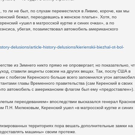
, то ли не был, по слухам переместился в Ливию, короче, как мы
ренский бежал, переодевшись в женское платье». Хотя, по
ренский «ушел в матросской куртке и синих очках», а по
нсиса, убегая, позаимствовал автомобиль американского
istory-delusions/article-history-delusions/kierienskii-biezhal-ot-bol-
егстве из Зимнего никто прямо не опровергает, но показательно, ч
уход, ставили акценты совсем на других вещах. Так, послу США в
рии с побегом Керенского больше всего запомнился угон автомобил
тантами главы Временного правительства (сам Керенский в своих
что автомобиль с американским флагом был ему «предоставлен»).
нелепым переодеванием» впоследствии высказался генерал Краснов
ым П.Н. Милюковым, Керенский ушел «в матросской куртке и синих
атизированных территориях пора вешать дополнительные замки на
редоставлять машины» своим протеже.