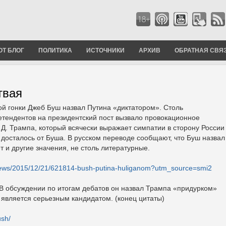
ОТ БЛОГ
ПОЛИТИКА
ИСТОЧНИКИ
АРХИВ
ОБРАТНАЯ СВЯ
твая
й гонки Джеб Буш назвал Путина «диктатором». Столь
етендентов на президентский пост вызвало провокационное
 Д. Трампа, который всячески выражает симпатии в сторону России
 досталось от Буша. В русском переводе сообщают, что Буш назвал
т и другие значения, не столь литературные.
s/news/2015/12/21/621814-bush-putina-huliganom?utm_source=smi2
 В обсуждении по итогам дебатов он назвал Трампа «придурком»
не является серьезным кандидатом. (конец цитаты)
ush/