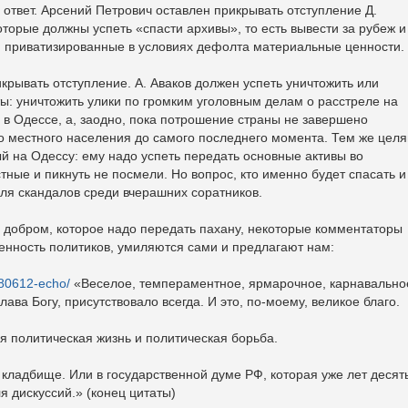
твет. Арсений Петрович оставлен прикрывать отступление Д.
торые должны успеть «спасти архивы», то есть вывести за рубеж и
, приватизированные в условиях дефолта материальные ценности.
крывать отступление. А. Аваков должен успеть уничтожить или
: уничтожить улики по громким уголовным делам о расстреле на
в Одессе, а, заодно, пока потрошение страны не завершено
о местного населения до самого последнего момента. Тем же цел
й на Одессу: ему надо успеть передать основные активы во
ные и пикнуть не посмели. Но вопрос, кто именно будет спасать и
для скандалов среди вчерашних соратников.
 добром, которое надо передать пахану, некоторые комментаторы
енность политиков, умиляются сами и предлагают нам:
680612-echo/
«Веселое, темпераментное, ярмарочное, карнавально
лава Богу, присутствовало всегда. И это, по-моему, великое благо.
я политическая жизнь и политическая борьба.
а кладбище. Или в государственной думе РФ, которая уже лет десят
я дискуссий.» (конец цитаты)