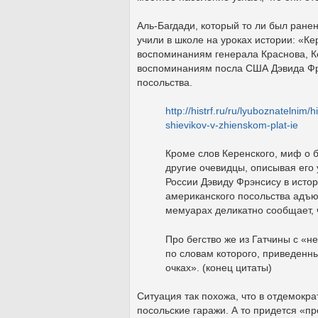
Аль-Багдади, который то ли был ранен
учили в школе на уроках истории: «Ке
воспоминаниям генерала Краснова, Ке
воспоминаниям посла США Дэвида Фрэ
посольства.
http://histrf.ru/ru/lyuboznatelnim/h
shievikov-v-zhienskom-plat-ie
Кроме слов Керенского, миф о б
другие очевидцы, описывая его 
России Дэвиду Фрэнсису в исто
американского посольства адъю
мемуарах деликатно сообщает, 
Про бегство же из Гатчины с «
по словам которого, приведенн
очках». (конец цитаты)
Ситуация так похожа, что в отдемокр
посольские гаражи. А то придется «п