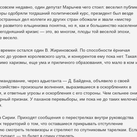
совсем недавно, один депутат Марычев чего стоил: веселил публик
еры одобряли тогдашний политический курс, президент был везде
остранных дел коллеги из других стран обожали и звали «мистер
е развитого ельцинизма понятна, но я, как и большинство населени
Сегодняшний кризис — это, во многом, плоды той веселой эпохи,
е весело.
 времен остался один В. Жириновский. По способности ёрничая
ос до уровня королевского шута, и конкурентов ему пока нет. Такая
мимо харизмы, еще ума и приличного образования, что мало в ком 
командование, через адьютанта — Д. Байдена, объявило о своей
хозяйстве» произошли волнения, выразившиеся в оскорблениях в
 и ответные угрозы и оскорбления с его стороны. Чем сильнее он
ерный признак. У паханов перевыборы, им пока не до таких мелоче
и.
 Сирии. Приходят сообщения о перестрелках внутри руководства
 территорий о том, что оставшиеся прикрывать отступление
ию смотреть телевизоры и стреляют по спутниковым тарелкам. Есл
тупают, — то будет в спину стрелять.