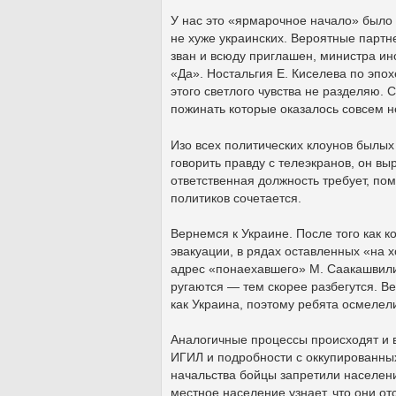
У нас это «ярмарочное начало» было 
не хуже украинских. Вероятные партн
зван и всюду приглашен, министра ин
«Да». Ностальгия Е. Киселева по эпох
этого светлого чувства не разделяю. 
пожинать которые оказалось совсем н
Изо всех политических клоунов былых
говорить правду с телеэкранов, он выр
ответственная должность требует, по
политиков сочетается.
Вернемся к Украине. После того как 
эвакуации, в рядах оставленных «на 
адрес «понаехавшего» М. Саакашвили,
ругаются — тем скорее разбегутся. В
как Украина, поэтому ребята осмелел
Аналогичные процессы происходят и в
ИГИЛ и подробности с оккупированных
начальства бойцы запретили населен
местное население узнает, что они отс