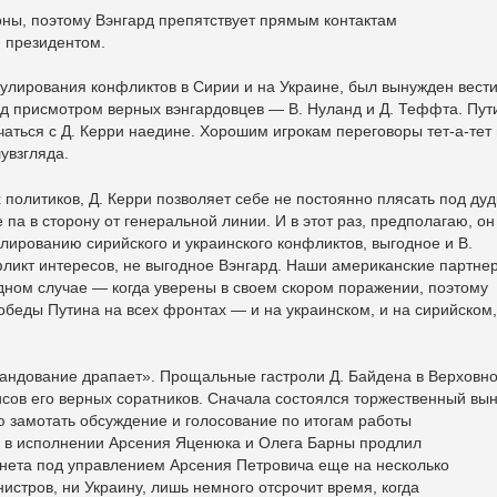
оны, поэтому Вэнгард препятствует прямым контактам
м президентом.
гулирования конфликтов в Сирии и на Украине, был вынужден вест
д присмотром верных вэнгардовцев — В. Нуланд и Д. Теффта. Пут
чаться с Д. Керри наедине. Хорошим игрокам переговоры тет-а-тет
увзгляда.
политиков, Д. Керри позволяет себе не постоянно плясать под дуд
 па в сторону от генеральной линии. И в этот раз, предполагаю, он
лированию сирийского и украинского конфликтов, выгодное и В.
нфликт интересов, не выгодное Вэнгард. Наши американские партне
одном случае — когда уверены в своем скором поражении, поэтому
беды Путина на всех фронтах — и на украинском, и на сирийском,
мандование драпает». Прощальные гастроли Д. Байдена в Верховн
сов его верных соратников. Сначала состоялся торжественный вы
 замотать обсуждение и голосование по итогам работы
р в исполнении Арсения Яценюка и Олега Барны продлил
нета под управлением Арсения Петровича еще на несколько
нистров, ни Украину, лишь немного отсрочит время, когда