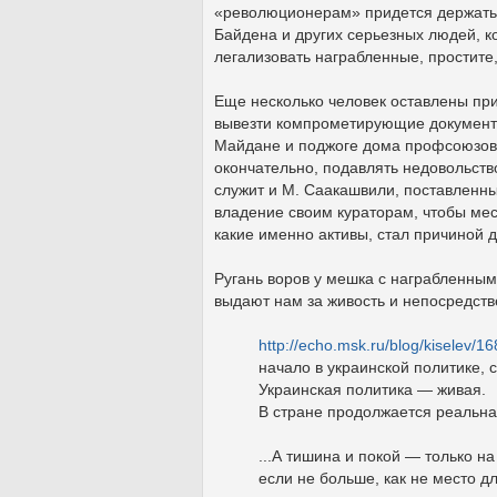
«революционерам» придется держать о
Байдена и других серьезных людей, ко
легализовать награбленные, простите
Еще несколько человек оставлены при
вывезти компрометирующие документы
Майдане и поджоге дома профсоюзов 
окончательно, подавлять недовольств
служит и М. Саакашвили, поставленны
владение своим кураторам, чтобы мест
какие именно активы, стал причиной 
Ругань воров у мешка с награбленным
выдают нам за живость и непосредств
http://echo.msk.ru/blog/kiselev/1
начало в украинской политике, с
Украинская политика — живая.
В стране продолжается реальна
...А тишина и покой — только н
если не больше, как не место дл