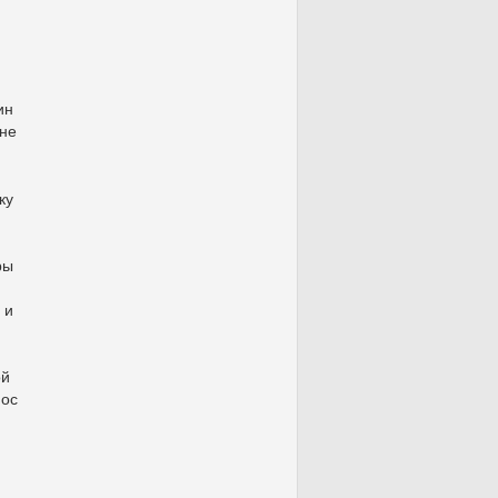
и
ин
 не
ку
ры
 и
ой
нос