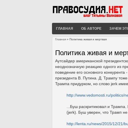
ГЛАВНАЯ
ОБ АВТОРЕ
ЗАЧЕМ ЭТ
Главная
» Политика живая и мертвая
Вы здесь
Политика живая и мер
Аутсайдер американской президентско
неоднозначную реакцию одного из пр
поведение его основного конкурента -
президента В. Путина. Д. Трампу тоже
Трампа придурком, но слово jerk имее
http://www.vedomosti.ru/politic
...Буш раскритиковал и Трампа.
(jerk). Буш уверен, что Трамп 
http://lenta.ru/news/2015/12/21/b