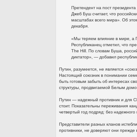
Претендент на пост президента
Джеб Буш считает, что российс
масштабах всего мира». Об это
декабря.
«Мы теряем влияние в мире, а П
Республиканец отметил, что пре
The Hill. По словам Буша, рос
диктатор», — добавил республик
Путин, разумеется, не является «сою
Настоящий союзник в понимании сем
быть готовым забыть об интересах св
структуры, продвигаемой Белым домо
Путин — надежный противник и для СШ
стоит. Показательны переживания ка
четвертый год подряд: без надежного
Представители разных кланов истебл
противники, не доверяют они прежде в