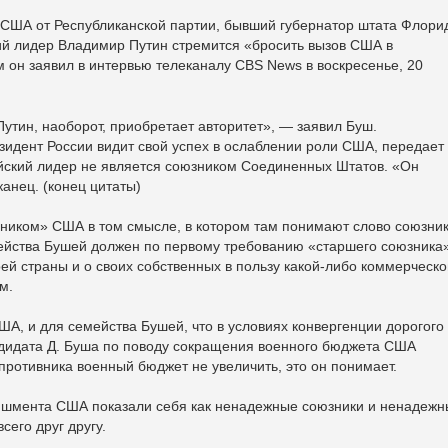
 США от Республиканской партии, бывший губернатор штата Флори
кий лидер Владимир Путин стремится «бросить вызов США в
м он заявил в интервью телеканалу CBS News в воскресенье, 20
утин, наоборот, приобретает авторитет», — заявил Буш.
зидент России видит свой успех в ослаблении роли США, передает
сийский лидер не является союзником Соединенных Штатов. «Он
анец. (конец цитаты)
зником» США в том смысле, в котором там понимают слово союзник
ейства Бушей должен по первому требованию «старшего союзника
оей страны и о своих собственных в пользу какой-либо коммерческо
м.
А, и для семейства Бушей, что в условиях конвергенции дорогого
ндидата Д. Буша по поводу сокращения военного бюджета США
 противника военный бюджет не увеличить, это он понимает.
ишмента США показали себя как ненадежные союзники и ненадеж
сего друг другу.