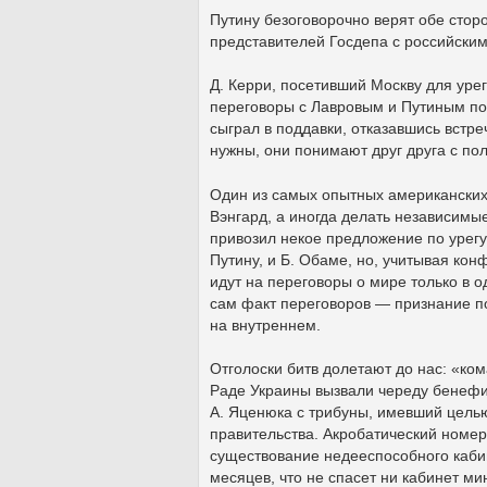
Путину безоговорочно верят обе стор
представителей Госдепа с российски
Д. Керри, посетивший Москву для уре
переговоры с Лавровым и Путиным по
сыграл в поддавки, отказавшись встре
нужны, они понимают друг друга с пол
Один из самых опытных американских 
Вэнгард, а иногда делать независимые
привозил некое предложение по урегу
Путину, и Б. Обаме, но, учитывая ко
идут на переговоры о мире только в 
сам факт переговоров — признание по
на внутреннем.
Отголоски битв долетают до нас: «ко
Раде Украины вызвали череду бенефи
А. Яценюка с трибуны, имевший целью
правительства. Акробатический номе
существование недееспособного каби
месяцев, что не спасет ни кабинет ми