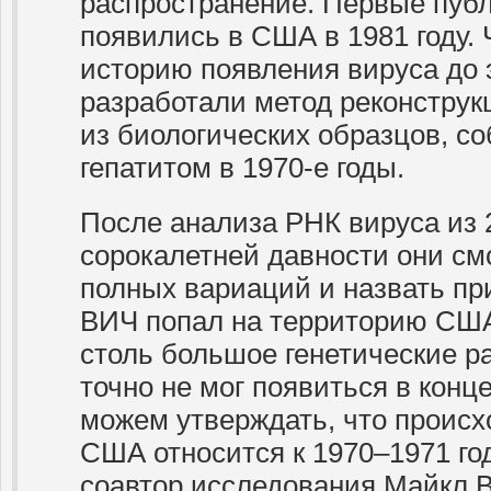
распространение. Первые пуб
появились в США в 1981 году.
историю появления вируса до э
разработали метод реконструкц
из биологических образцов, с
гепатитом в 1970-е годы.
После анализа РНК вируса из 2
сорокалетней давности они см
полных вариаций и назвать пр
ВИЧ попал на территорию СШ
столь большое генетические р
точно не мог появиться в конц
можем утверждать, что проис
США относится к 1970–1971 го
соавтор исследования Майкл В