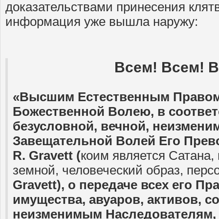
доказательствами принесения клят
информация уже вышла наружу:
Всем! Всем! В
«Высшим Естественным Правом
Божественной Волею, в соответ
безусловной, вечной, неизмени
Завещательной Волей Его Прево
R
.
Gravett
(
коим является Сатана
земной, человеческий образ, перс
Gravett
), о передаче всех его Пр
имущества, авуаров, активов, со
неизменимым Наследователям,