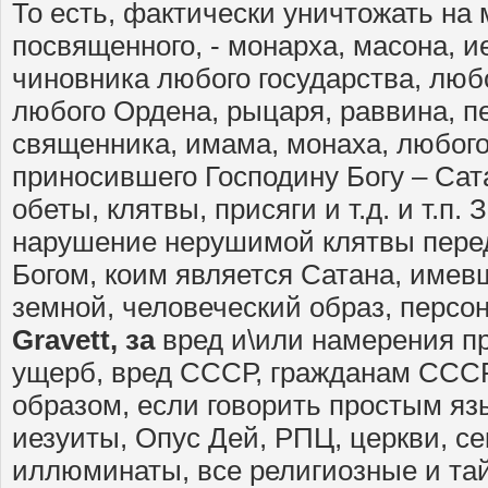
То есть, фактически уничтожать на
посвященного, - монарха, масона, и
чиновника любого государства, люб
любого Ордена, рыцаря, раввина, 
священника, имама, монаха, любого о
приносившего Господину Богу – Сат
обеты, клятвы, присяги и т.д. и т.п. 
нарушение нерушимой клятвы пере
Богом, коим является Сатана, име
земной, человеческий образ, персо
Gravett
, за
вред и\или намерения пр
ущерб, вред СССР, гражданам ССС
образом, если говорить простым яз
иезуиты, Опус Дей, РПЦ, церкви, се
иллюминаты, все религиозные и та