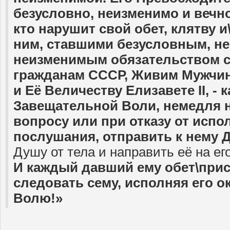
безусловно, неизменимо и вечно
кто нарушит свой обет, клятву и
ним, ставшими безусловным, н
неизменимым обязательством с
гражданам СССР, Живим Мужчи
и Её Величеству Елизавете
II
, -
Завещательной Воли, немедля н
вопросу или при отказу от испо
послушания, отправить к нему 
Душу от тела и направить её на его
И каждый давший ему обет\прися
следовать сему, исполняя его 
Волю!»