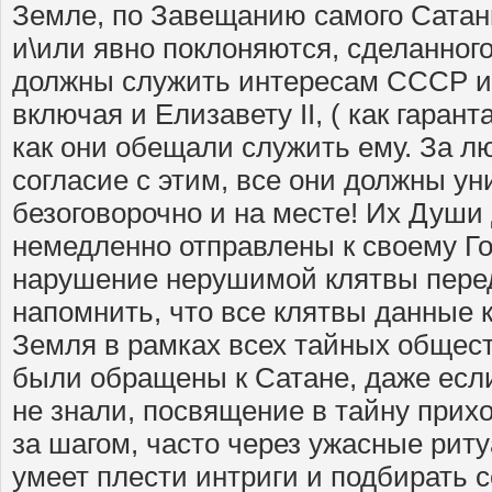
Земле, по Завещанию самого Сатан
и\или явно поклоняются, сделанного
должны служить интересам СССР и 
включая и Елизавету
II
, ( как гаран
как они обещали служить ему. За лю
согласие с этим, все они должны у
безоговорочно и на месте! Их Душ
немедленно отправлены к своему Го
нарушение нерушимой клятвы пере
напомнить, что все клятвы данные 
Земля в рамках всех тайных обществ
были обращены к Сатане, даже есл
не знали, посвящение в тайну прих
за шагом, часто через ужасные рит
умеет плести интриги и подбирать се