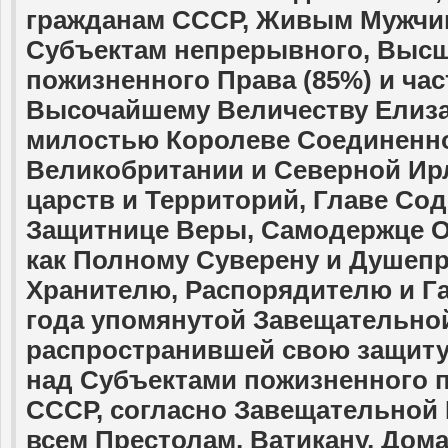
гражданам СССР, Живым Мужчин
Субъектам непрерывного, Высш
пожизненного Права (85%) и час
Высочайшему Величеству Елиз
милостью Королеве Соединенно
Великобритании и Северной Ир
царств и Территорий, Главе Сод
Защитнице Веры, Самодержце О
как Полному Суверену и Душепр
Хранителю, Распорядителю и Гар
года упомянутой Завещательно
распространившей свою защиту
над Субъектами пожизненного 
СССР, согласно Завещательной 
всем Престолам, Ватикану, Дома