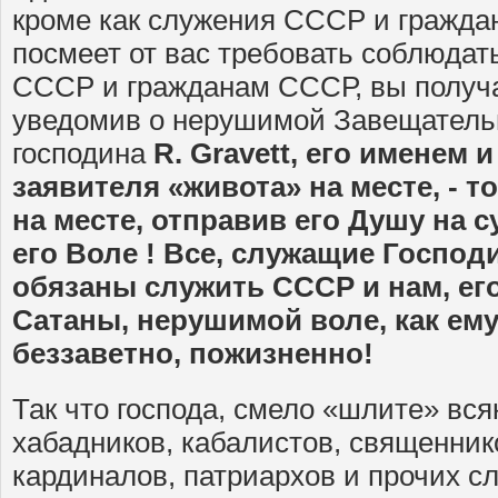
кроме как служения СССР и гражда
посмеет от вас требовать соблюдат
СССР и гражданам СССР, вы получ
уведомив о нерушимой Завещатель
господина
R
.
Gravett
, его именем 
заявителя «живота» на месте, - т
на месте, отправив его Душу на с
его Воле ! Все, служащие Господи
обязаны служить СССР и нам, его
Сатаны, нерушимой воле, как ем
беззаветно, пожизненно!
Так что господа, смело «шлите» вся
хабадников, кабалистов, священнико
кардиналов, патриархов и прочих с