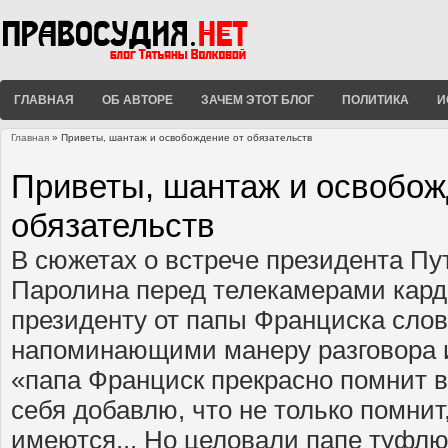
ГЛАВНАЯ
ОБ АВТОРЕ
ЗАЧЕМ ЭТОТ БЛОГ
ПОЛИТИКА
И
Главная
» Приветы, шантаж и освобождение от обязательств
Вы здесь
Приветы, шантаж и освобож
обязательств
В сюжетах о встрече президента Пу
Паролина перед телекамерами кард
президенту от папы Франциска сло
напоминающими манеру разговора 
«папа Франциск прекрасно помнит в
себя добавлю, что не только помнит
имеются... Но целовали папе туфлю