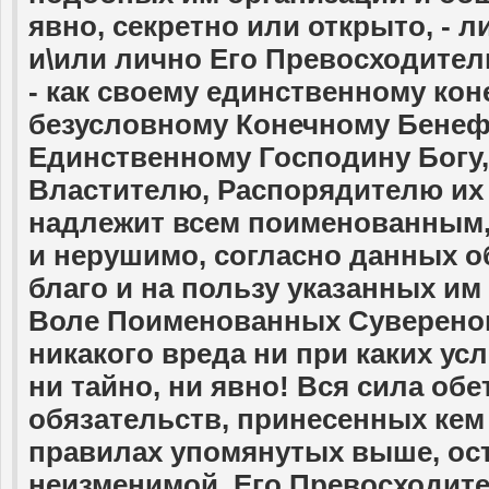
явно, секретно или открыто, - л
и\или лично Его Превосходител
- как своему единственному кон
безусловному Конечному Бенеф
Единственному Господину Богу
Властителю, Распорядителю их 
надлежит всем поименованным, 
и нерушимо, согласно данных о
благо и на пользу указанных и
Воле Поименованных Суверенов
никакого вреда ни при каких ус
ни тайно, ни явно! Вся сила обе
обязательств, принесенных кем 
правилах упомянутых выше, ос
неизменимой. Его Превосходите