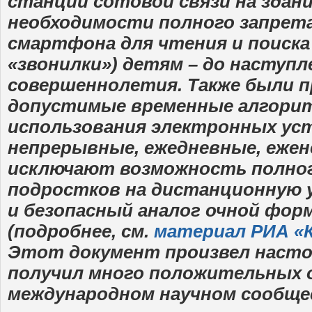
станций сотовой связи на здани
необходимости полного запрет
смартфона для чтения и поиска
«звонилки») детям – до наступл
совершеннолетия. Также были 
допустимые временные алгори
использования электронных уст
непрерывные, ежедневные, еже
исключают возможность полног
подростков на дистанционную у
и безопасный аналог очной фор
(подробнее, см.
материал РИА «
Этот документ произвел насто
получил много положительных 
международном научном сообще