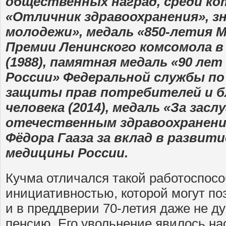
общественных наград, среди ко
«Отличник здравоохранения», з
молодежи», медаль «850-летия 
Премии Ленинского комсомола в
(1988), памятная медаль «90 ле
России» Федеральной службы по
защиты прав потребителей и б
человека (2014), медаль «За засл
отечественным здравоохранение
Фёдора Гааза за вклад в развит
медицины России.
Кучма отличался такой работоспос
инициативностью, которой могут по
и в преддверии 70-летия даже не ду
пенсию. Его увольнение явилось н