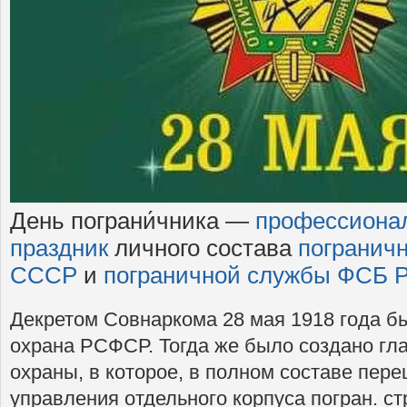
День пограни́чника —
профессиона
праздник
личного состава
погранич
СССР
и
пограничной службы ФСБ 
Декретом Совнаркома 28 мая 1918 года б
охрана РСФСР. Тогда же было создано гла
охраны, в которое, в полном составе пе
управления отдельного корпуса погран. с