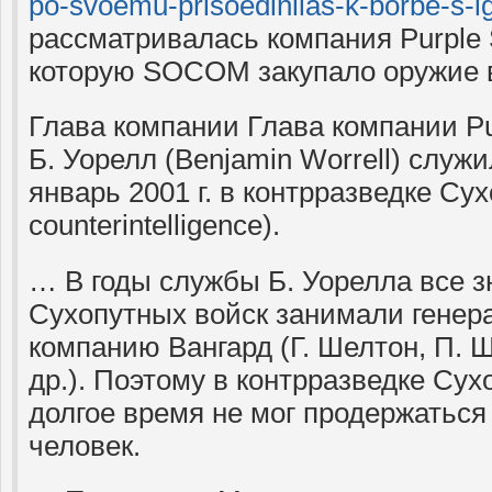
po-svoemu-prisoedinilas-k-borbe-s-i
рассматривалась компания Purple 
которую SOCOM закупало оружие 
Глава компании Глава компании Pu
Б. Уорелл (Benjamin Worrell) служил
январь 2001 г. в контрразведке Су
counterintelligence).
… В годы службы Б. Уорелла все 
Сухопутных войск занимали генер
компанию Вангард (Г. Шелтон, П. Ш
др.). Поэтому в контрразведке Сух
долгое время не мог продержаться
человек.