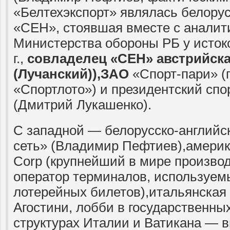
«Белтехэкспорт» являлась белору
«СЕН», стоявшая вместе с аналит
Министерства обороны РБ у истоко
г.,
совладелец «СЕН» австрийск
(Лучанский)),ЗАО
«Спорт-пари» (
«Спортлото») и президентский спо
(Дмитрий Лукашенко).
С западной — белорусско-англий
сеть» (Владимир Пефтиев),америк
Corp (крупнейший в мире производ
оператор терминалов, используем
лотерейных билетов),итальянская 
Агостини, лобби в государственны
структурах Италии и Ватикана — в