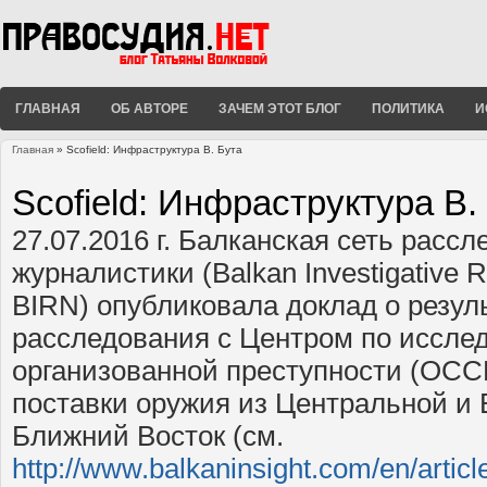
ГЛАВНАЯ
ОБ АВТОРЕ
ЗАЧЕМ ЭТОТ БЛОГ
ПОЛИТИКА
И
Главная
» Scofield: Инфраструктура В. Бута
Вы здесь
Scofield: Инфраструктура В.
27.07.2016 г. Балканская сеть расс
журналистики (Balkan Investigative R
BIRN) опубликовала доклад о резул
расследования с Центром по иссле
организованной преступности (OCCR
поставки оружия из Центральной и
Ближний Восток (см.
http://www.balkaninsight.com/en/article