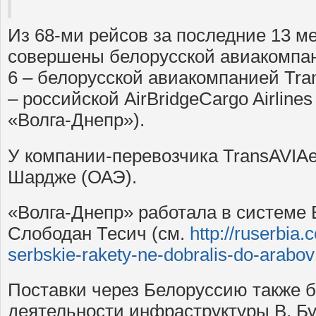
Из 68-ми рейсов за последние 13 м
совершены белорусской авиакомпани
6 – белорусской авиакомпанией Trans
– российской AirBridgeCargo Airline
«Волга-Днепр»).
У компании-перевозчика TransAVIAexp
Шардже (ОАЭ).
«Волга-Днепр» работала в системе В
Слободан Тесич (см.
http://ruserbia
serbskie-rakety-ne-dobralis-do-arabov
Поставки через Белоруссию также б
деятельности инфраструктуры В. Бу