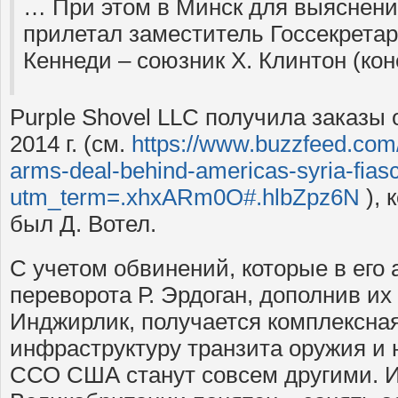
… При этом в Минск для выяснения
прилетал заместитель Госсекрета
Кеннеди – союзник Х. Клинтон (ко
Purple Shovel LLC получила заказы
2014 г. (см.
https://www.buzzfeed.com
arms-deal-behind-americas-syria-fias
utm_term=.xhxARm0O#.hlbZpz6N
), 
был Д. Вотел.
С учетом обвинений, которые в его
переворота Р. Эрдоган, дополнив и
Инджирлик, получается комплексная
инфраструктуру транзита оружия и н
ССО США станут совсем другими. 