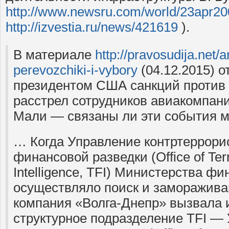
http://www.newsru.com/world/23apr20
http://izvestia.ru/news/421619
).
В материале
http://pravosudija.net/ar
perevozchiki-i-vybory
(04.12.2015) 
президентом США санкций против В
расстрел сотрудников авиакомпан
Мали — связаны ли эти события 
… Когда Управление контртеррори
финансовой разведки (Office of Terr
Intelligence, TFI) Министерства 
осуществляло поиск и замораживан
компания «Волга-Днепр» вызвала и
структурное подразделение TFI —