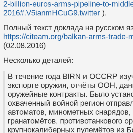
2-billion-euros-arms-pipeline-to-middl
2016#.V5ianmHCuG9.twitter
).
Полный текст доклада на русском яз
https://citeam.org/balkan-arms-trade-m
(02.08.2016)
Несколько деталей:
В течение года BIRN и OCCRP изу
экспорте оружия, отчёты ООН, дан
оружейные контракты. Было устано
охваченный войной регион отправ
автоматов, минометных снарядов,
гранатомётов, противотанкового о
крупнокалиберных пулемётов из Б