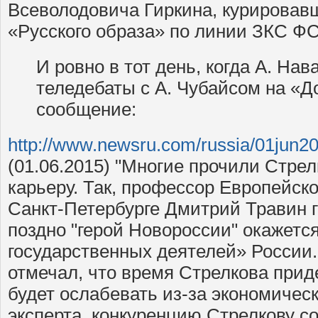
Всеволодовича Гиркина, курировав
«Русского образа» по линии ЗКС ФС
И ровно в тот день, когда А. На
теледебаты с А. Чубайсом на «Д
сообщение:
http://www.newsru.com/russia/01jun20
(01.06.2015) "Многие прочили Стре
карьеру. Так, профессор Европейско
Санкт-Петербурге Дмитрий Травин г
поздно "герой Новороссии" окажетс
государственных деятелей» России.
отмечал, что время Стрелкова приде
будет ослабевать из-за экономичес
эксперта, конкуренцию Стрелкову с