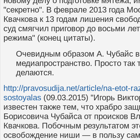
новому делу о подготовке мятежа,
"секретно". В феврале 2013 года Мо
Квачкова к 13 годам лишения свобо
суд смягчил приговор до восьми лет
режима" (конец цитаты).
Очевидным образом А. Чубайс в
медиапространство. Просто так 
делаются.
http://pravosudija.net/article/na-etot-
sostoyalas
(09.03.2015) "Игорь Викт
известен также тем, что храбро за
Борисовича Чубайса от происков В
Квачкова. Побочным результатом эт
освобождение ниши — в пользу сам