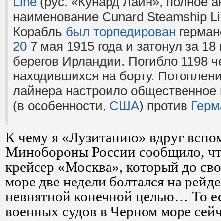
Line
(рус. «Кунард Лайн», полное а
наименование Cunard Steamship Li
Корабль
был торпедирован
герман
20
7 мая 1915 года и затонул за 18 
берегов Ирландии. Погибло 1198 ч
находившихся на борту. Потоплени
лайнера настроило общественное 
(в особенности,
США
) против
Герм
К чему я «Лузитанию» вдруг вспо
Минобороны России сообщило, чт
крейсер «Москва», который до сво
море две недели болтался на рейд
невнятной конечной целью… То ес
военных судов в Черном море сейч