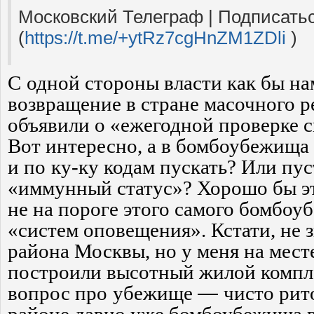
Московский Телеграф | Подписать
(
https://t.me/+ytRz7cgHnZM1ZDli
)
С
одной стороны власти как бы на
возвращение в стране масочного р
объявили о «ежегодной проверке
Вот интересно, а в бомбоубежища 
и по
ку-ку кодам пускать? Или пус
«иммунный статус»? Хорошо бы эт
не на пороге этого самого бомбоу
«систем оповещения». Кстати, не 
района Москвы, но у меня на мес
построили высотный жилой компл
—
вопрос про
убежище
чисто рит