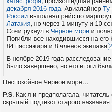
катастрофа
, произошедшая ранни
декабря
2016 года
. Авиалайнер
Ту
России
выполнял рейс по маршру
Латакия
, но через 1 минуту и 10 с
Сочи рухнул в
Чёрное море
и полн
Погибли все находившиеся на его 
84 пассажира и 8 членов экипажа
[2
В ноябре 2019 года расследовани
было завершено, но его итоги был
Неспокойное Черное море…
P.S
. Как я и предполагала, читател
скрытый подтекст старого названия