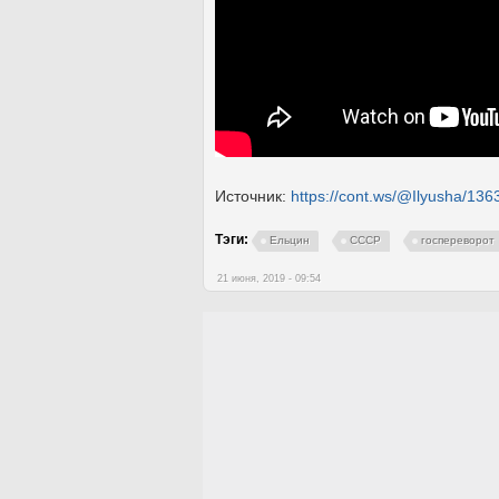
Источник:
https://cont.ws/@Ilyusha/13
Тэги:
Ельцин
СССР
госпереворот
21 июня, 2019 - 09:54