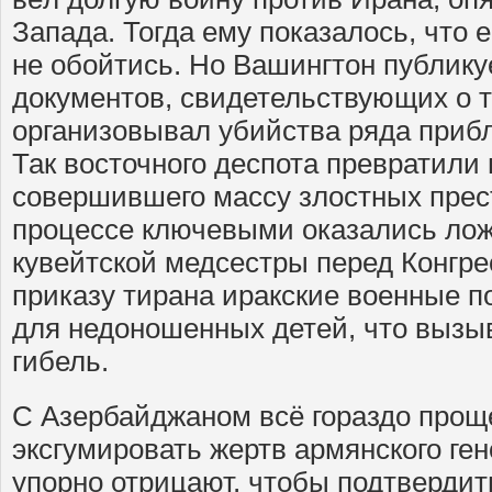
Запада. Тогда ему показалось, что е
не обойтись. Но Вашингтон публику
документов, свидетельствующих о т
организовывал убийства ряда приб
Так восточного деспота превратили 
совершившего массу злостных прес
процессе ключевыми оказались ло
кувейтской медсестры перед Конгр
приказу тирана иракские военные 
для недоношенных детей, что выз
гибель.
С Азербайджаном всё гораздо проще
эксгумировать жертв армянского ген
упорно отрицают, чтобы подтвердит