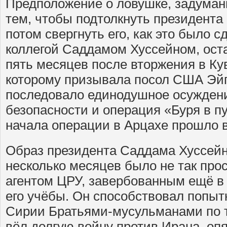
Предположение о ловушке, задуман
тем, чтобы подтолкнуть президента
потом свергнуть его, как это было с
коллегой Саддамом Хуссейном, оста
пять месяцев после вторжения в Кувей
которому призывала посол США Эйп
последовало единодушное осужден
безопасности и операция «Буря в пу
начала операции в Арцахе прошло в
Образ президента Саддама Хуссейн
несколько месяцев было не так прос
агентом ЦРУ, завербованным ещё в
его учёбы. Он способствовал попыт
Сирии Братьями-мусульманами по 
вёл долгую войну против Ирана, оп