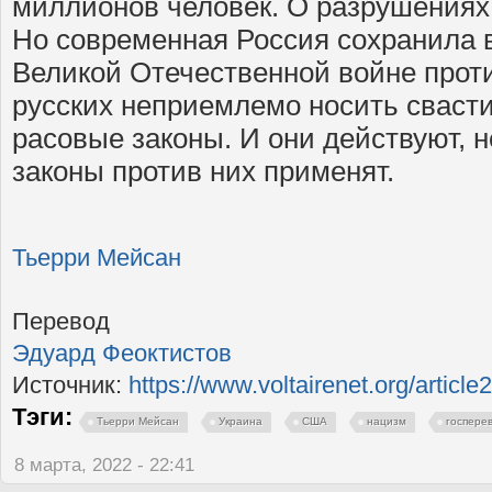
миллионов человек. О разрушениях и
Но современная Россия сохранила в
Великой Отечественной войне прот
русских неприемлемо носить свасти
расовые законы. И они действуют, н
законы против них применят.
Тьерри Мейсан
Перевод
Эдуард Феоктистов
Источник:
https://www.voltairenet.org/articl
Тэги:
Тьерри Мейсан
Украина
США
нацизм
госпере
8 марта, 2022 - 22:41