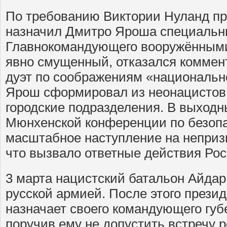
По требованию Виктории Нуланд пр
назначил Дмитро Яроша специальн
Главнокомандующего вооружёнными
явно смущенный, отказался коммен
дуэт по соображениям «национальн
Ярош сформировал из неонацистов 
городские подразделения. В выходн
Мюнхенской конференции по безопа
масштабное наступление на неприз
что вызвало ответные действия Рос
3 марта нацистский батальон Айда
русской армией. После этого прези
назначает своего командующего гу
поручив ему не допустить встречу р