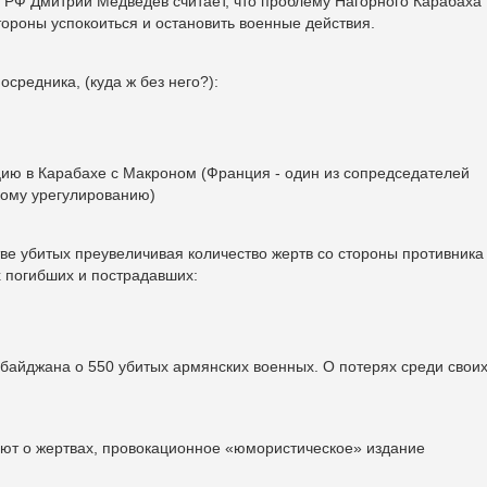
 РФ Дмитрий Медведев считает, что проблему Нагорного Карабаха
тороны успокоиться и остановить военные действия.
осредника, (куда ж без него?):
ию в Карабахе с Макроном (Франция - один из сопредседателей
кому урегулированию)
ве убитых преувеличивая количество жертв со стороны противника
 погибших и пострадавших:
айджана о 550 убитых армянских военных. О потерях среди свои
ают о жертвах, провокационное «юмористическое» издание