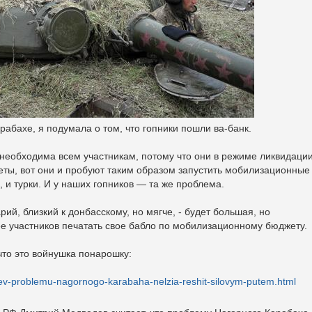
рабахе, я подумала о том, что гопники пошли ва-банк.
необходима всем участникам, потому что они в режиме ликвидации
ты, вот они и пробуют таким образом запустить мобилизационные
 и турки. И у наших гопников — та же проблема.
рий, близкий к донбасскому, но мягче, - будет большая, но
ее участников печатать свое бабло по мобилизационному бюджету.
что это войнушка понарошку:
dev-problemu-nagornogo-karabaha-nelzia-reshit-silovym-putem.html