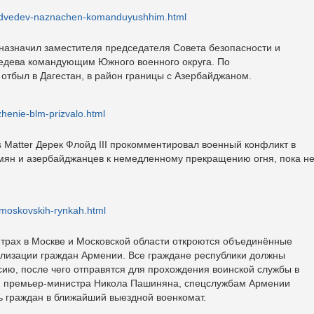
edvedev-naznachen-komanduyushhim.html
назначил заместителя председателя Совета безопасности и
едева командующим Южного военного округа. По
отбыл в Дагестан, в район границы с Азербайджаном.
henie-blm-prizvalo.html
s Matter Дерек Флойд III прокомментировал военный конфликт в
мян и азербайджанцев к немедленному прекращению огня, пока н
moskovskih-rynkah.html
нтрах в Москве и Московской области откроются объединённые
лизации граждан Армении. Все граждане республики должны
сию, после чего отправятся для прохождения воинской службы в
м премьер-министра Никола Пашиняна, спецслужбам Армении
ь граждан в ближайший выездной военкомат.