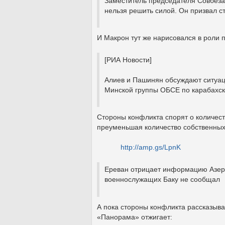
Заместитель председателя Совбеза
нельзя решить силой. Он призвал с
И Макрон тут же нарисовался в роли п
[РИА Новости]
Алиев и Пашинян обсуждают ситуац
Минской группы ОБСЕ по карабахс
Стороны конфликта спорят о количест
преуменьшая количество собственных
http://amp.gs/LpnK
Ереван отрицает информацию Азерб
военнослужащих Баку не сообщал
А пока стороны конфликта рассказыв
«Панорама» отжигает: