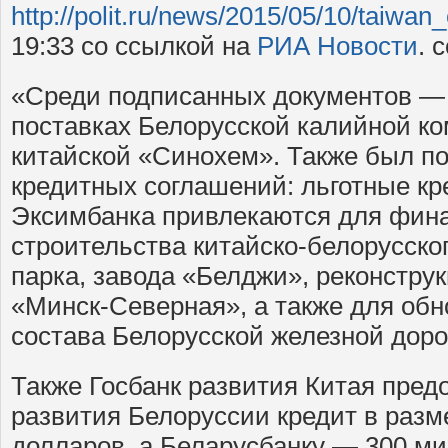
http://polit.ru/news/2015/05/10/taiwan_
19:33 со ссылкой на
РИА Новости
. 
«Среди подписанных документов —
поставках Белорусской калийной к
китайской «Синохем». Также был по
кредитных соглашений: льготные кр
Эксимбанка привлекаются для фин
строительства китайско-белорусско
парка, завода «Белджи», реконстру
«Минск-Северная», а также для об
состава Белорусской железной доро
Также Госбанк развития Китая пред
развития Белоруссии кредит в раз
долларов, а Беларусбанку — 300 м