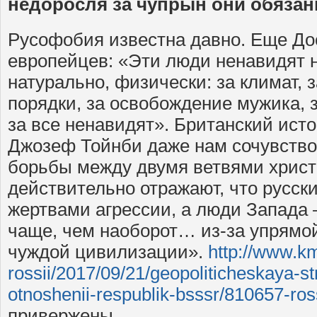
недоросля за чупрын они обязан
Русофобия известна давно. Еще До
европейцев: «Эти люди ненавидят на
натурально, физически: за климат, за
порядки, за освобождение мужика, 
за все ненавидят». Британский ист
Джозеф Тойнби даже нам сочувство
борьбы между двумя ветвями христ
действительно отражают, что русск
жертвами агрессии, а люди Запада
чаще, чем наоборот… из-за упрямо
чуждой цивилизации».
http://www.km
rossii/2017/09/21/geopoliticheskaya-s
otnoshenii-respublik-bsssr/810657-ros
привержены.