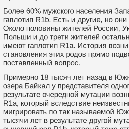
Более 60% мужского населения Зап
гаплотип R1b. Есть и другие, но он
Около половины жителей России, У
Польши и до трети жителей осталь
имеют гаплотип R1a. История возни
становления этих родов прямо подво
поставленный вопрос.
Примерно 18 тысяч лет назад в Юж
озера Байкал у представителя одно
результате очередной мутации возн
R1a, который вследствие неизвестн
мигрировать по так называемой Южн
тысячи лет в результате другой мут
сыновний род R1b, который тоже от