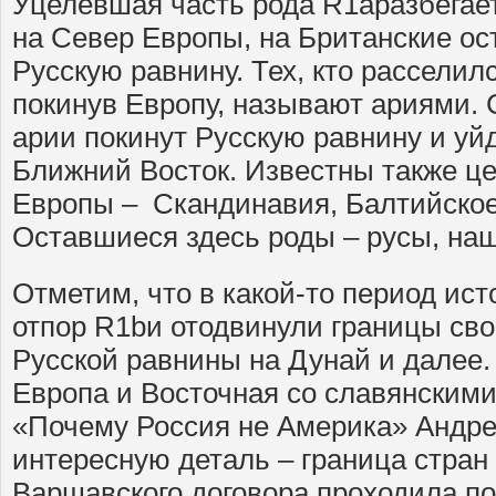
Уцелевшая часть рода R1aразбегает
на Север Европы, на Британские ос
Русскую равнину. Тех, кто расселил
покинув Европу, называют ариями. 
арии покинут Русскую равнину и уй
Ближний Восток. Известны также це
Европы – Скандинавия, Балтийское
Оставшиеся здесь роды – русы, на
Отметим, что в какой-то период ис
отпор R1bи отодвинули границы сво
Русской равнины на Дунай и далее.
Европа и Восточная со славянскими
«Почему Россия не Америка» Андр
интересную деталь – граница стран
Варшавского договора проходила п