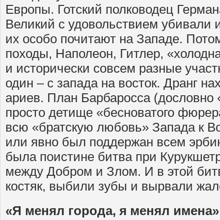
Европы. Готский полководец Герман
Великий с удовольствием убивали и
их особо почитают на Западе. Пото
походы, Наполеон, Гитлер, «холодн
и исторически совсем разные участн
один – с запада на восток. Дранг н
ариев. План Барбаросса (дословно 
просто детище «бесноватого фюрер
всю «братскую любовь» Запада к Во
или явно был поддержан всем эрби
была поистине битва при Курукшетр
между Добром и Злом. И в этой би
костяк, выбили зубы и вырвали жал
«Я менял города, я менял имена»