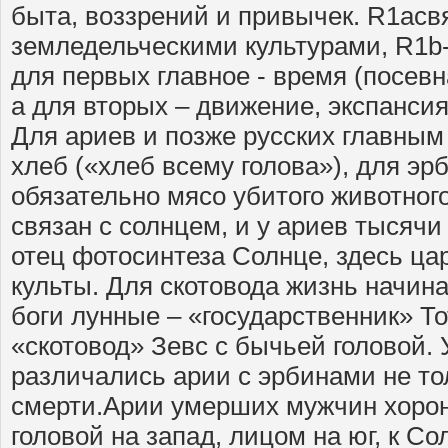
быта, воззрений и привычек. R1aсв
земледельческими культурами, R1b-
для первых главное - время (посевна
а для вторых – движение, экспансия.
Для ариев и позже русских главным
хлеб («хлеб всему голова»), для эр
обязательно мясо убитого животног
связан с солнцем, и у ариев тысячи
отец фотосинтеза Солнце, здесь ца
культы. Для скотовода жизнь начина
боги лунные – «государственник» То
«скотовод» Зевс с бычьей головой. 
различались арии с эрбинами не тол
смерти.Арии умерших мужчин хорон
головой на запад, лицом на юг, к Со