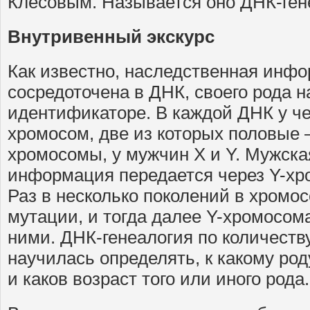
Клёсовым. Называется оно ДНК-ген
Внутривенный экскурс
Как известно, наследственная инф
сосредоточена в ДНК, своего рода 
идентификаторе. В каждой ДНК у ч
хромосом, две из которых половые 
хромосомы, у мужчин Х и Y. Мужска
информация передается через Y-хро
Раз в несколько поколений в хромо
мутации, и тогда далее Y-хромосом
ними. ДНК-генеалогия по количеств
научилась определять, к какому ро
и каков возраст того или иного рода.