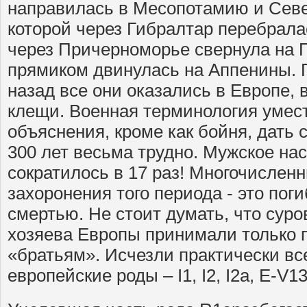
направилась в Месопотамию и Севе
которой через Гибралтар перебрала
через Причерноморье свернула на П
прямиком двинулась на Аппенины. 
назад все они оказались в Европе, 
клещи. Военная терминология умест
объяснения, кроме как бойня, дат
300 лет весьма трудно. Мужское на
сократилось в 17 раз! Многочислен
захоронения того периода - это по
смертью. Не стоит думать, что сур
хозяева Европы принимали только 
«братьям». Исчезли практически в
европейские роды – I1, I2, I2a, E-V13