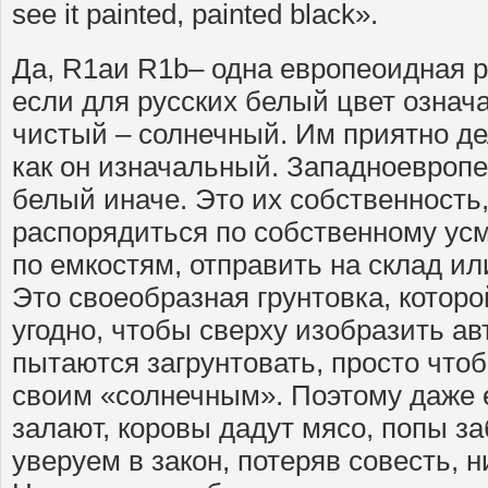
see it painted, painted black».
Да, R1aи R1b– одна европеоидная р
если для русских белый цвет означа
чистый – солнечный. Им приятно де
как он изначальный. Западноевроп
белый иначе. Это их собственность
распорядиться по собственному ус
по емкостям, отправить на склад ил
Это своеобразная грунтовка, которо
угодно, чтобы сверху изобразить ав
пытаются загрунтовать, просто что
своим «солнечным». Поэтому даже 
залают, коровы дадут мясо, попы за
уверуем в закон, потеряв совесть, н