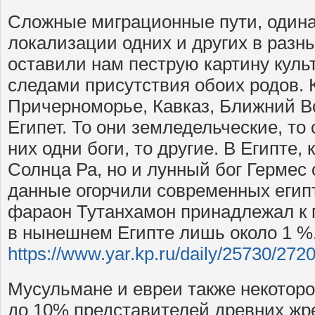
Сложные миграционные пути, один
локализации одних и других в разн
оставили нам пеструю картину куль
следами присутствия обоих родов. 
Причерноморье, Кавказ, Ближний В
Египет. То они земледельческие, то 
них одни боги, то другие. В Египте, 
Солнца Ра, но и лунный бог Гермес 
данные огорчили современных егип
фараон Тутанхамон принадлежал к г
в нынешнем Египте лишь около 1 %
https://www.yar.kp.ru/daily/25730/272
Мусульмане и евреи также некоторо
до 10% представителей древних жр