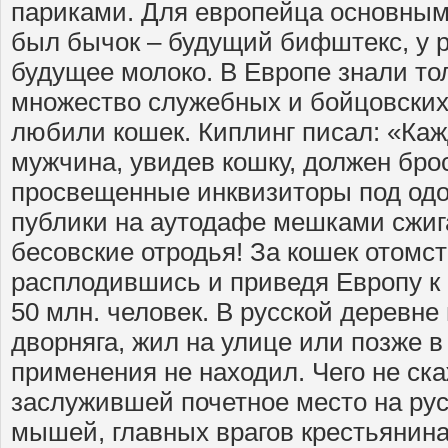
париками. Для европейца основны
был бычок – будущий бифштекс, у р
будущее молоко. В Европе знали тол
множество служебных и бойцовских 
любили кошек. Киплинг писал: «Ка
мужчина, увидев кошку, должен брос
просвещенные инквизиторы под од
публики на аутодафе мешками сжиг
бесовские отродья! За кошек отомс
расплодившись и приведя Европу к
50 млн. человек. В русской деревне
дворняга, жил на улице или позже в
применения не находил. Чего не ска
заслужившей почетное место на рус
мышей, главных врагов крестьянина