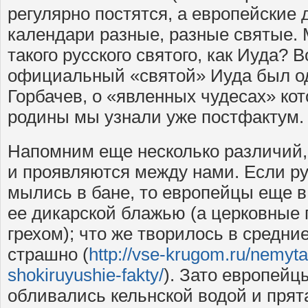
регулярно постятся, а европейские 
календари разные, разные святые.
такого русского святого, как Иуда? 
официальный «святой» Иуда был од
Горбачев, о «явленных чудесах» кот
родины мы узнали уже постфактум
Напомним еще несколько различий,
и проявляются между нами. Если ру
мылись в бане, то европейцы еще в
ее дикарской блажью (а церковные
грехом); что же творилось в средни
страшно (
http://vse-krugom.ru/nemyta
shokiruyushie-fakty/
). Зато европейц
обливались кельнской водой и прят