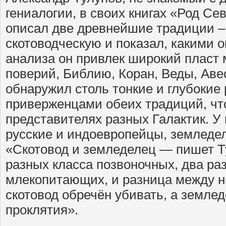
гениалогии, в своих книгах «Род Се
описал две древнейшие традиции –
скотоводческую и показал, какими о
анализа он привлек широкий пласт 
поверий, Библию, Коран, Веды, Авес
обнаружил столь тонкие и глубокие
приверженцами обеих традиций, что
представителях разных Галактик. У 
русские и индоевропейцы, земледе
«Скотовод и земледелец — пишет Ту
разных класса позвоночных, два ра
млекопитающих, и разница между ни
скотовод обречён убивать, а землед
проклятия».