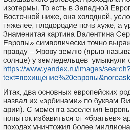
изотермы. То есть в Западной Евро
Восточной ниже, она холодней, усл
тяжелее, плодородие почв хуже, а 
Знаменитая картина Валентина Се
Европы» символически точно выра
правду – Ярову землю (ярью назыв
солнце) у земледельцев умыкнули 
https://www.yandex.ru/images/search
text=похищение%20европы&noreask
Итак, два основных европейских ро
назвал их «эрбинами» по буквам Rи
арии). С момента заселения Европ
попыток избавиться от «братьев» а
походах уничтожил более миллиона