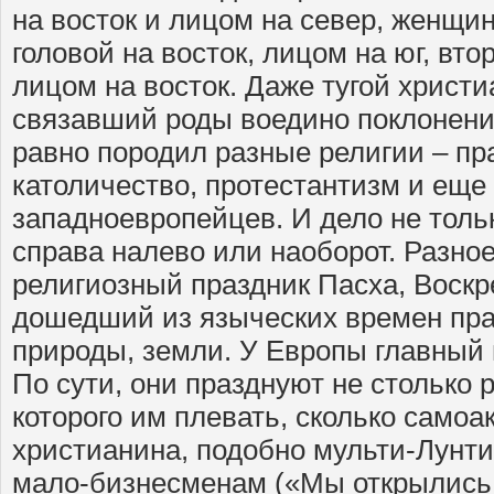
на восток и лицом на север, женщи
головой на восток, лицом на юг, вто
лицом на восток. Даже тугой христи
связавший роды воедино поклонени
равно породил разные религии – пр
католичество, протестантизм и еще б
западноевропейцев. И дело не толь
справа налево или наоборот. Разное
религиозный праздник Пасха, Воскр
дошедший из языческих времен пра
природы, земли. У Европы главный 
По сути, они празднуют не столько 
которого им плевать, сколько само
христианина, подобно мульти-Лунти
мало-бизнесменам («Мы открылись!