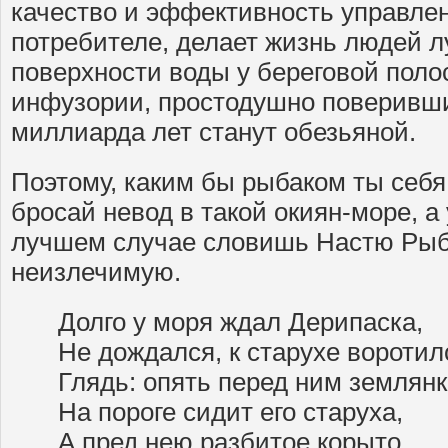
качество и эффективность управлен
потребителе, делает жизнь людей лу
поверхности воды у береговой поло
инфузории, простодушно поверившие
миллиарда лет станут обезьяной.
Поэтому, каким бы рыбаком ты себя
бросай невод в такой окиян-море, а
лучшем случае словишь Настю Рыбк
неизлечимую.
Долго у моря ждал Дерипаска,
Не дождался, к старухе вороти
Глядь: опять перед ним землянк
На пороге сидит его старуха,
А пред нею разбитое корыто.