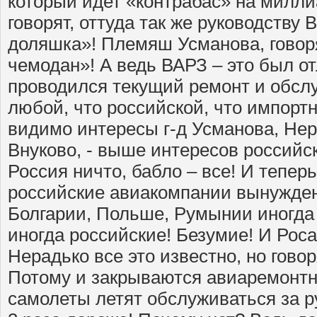
который идет «контрабас» на милли
говорят, оттуда так же руководству 
доляшка»! Племяш Усманова, говор
чемодан»! А ведь ВАРЗ – это был о
проводился текущий ремонт и обсл
любой, что российской, что импортн
видимо интересы г-д Усманова, Нер
Внуково, - выше интересов российск
Россия ничто, бабло – все! И тепер
российские авиакомпании вынужде
Болгарии, Польше, Румынии иногда
иногда российские! Безумие! И Роса
Нерадько все это известно, но говор
Потому и закрываются авиаремонтн
самолеты летят обслуживаться за ру