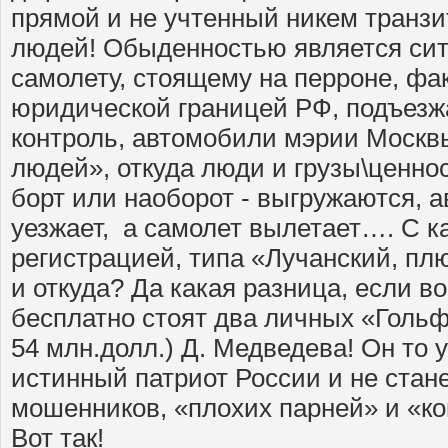
прямой и не учтенный никем транзит
людей! Обыденностью является ситу
самолету, стоящему на перроне, фа
юридической границей РФ, подъезж
контроль, автомобили мэрии Москв
людей», откуда люди и грузы\ценно
борт или наоборот - выгружаются, а
уезжает, а самолет вылетает…. С к
регистрацией, типа «Лучанский, плюс
и откуда? Да какая разница, если во
бесплатно стоят два личных «Гольф
54 млн.долл.) Д. Медведева! Он то у
истинный патриот России и не стан
мошенников, «плохих парней» и «к
Вот так!