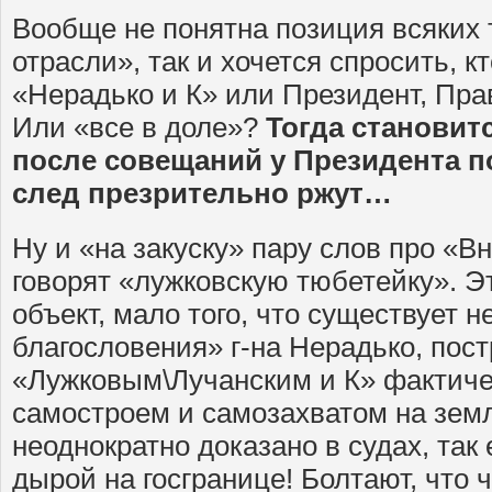
Вообще не понятна позиция всяких 
отрасли», так и хочется спросить, к
«Нерадько и К» или Президент, Пра
Или «все в доле»?
Тогда становит
после совещаний у Президента по
след презрительно ржут…
Ну и «на закуску» пару слов про «В
говорят «лужковскую тюбетейку». 
объект, мало того, что существует н
благословения» г-на Нерадько, пос
«Лужковым\Лучанским и К» фактичес
самостроем и самозахватом на зем
неоднократно доказано в судах, так
дырой на госгранице! Болтают, что 