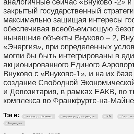
аналогичные сейчас «Внуково -2» и
закрытый государственный стратеги
максимально защищая интересы гос
обеспечивая всеобъемлющую безопа
нынешние объекты Внуково – 2, Вну
«Энергия», при определенных услов
могли бы быть интегрированы в ед
акционированного Единого Аэропор
Внуково с «Внуково-1», и на их баз
создание Свободной Экономическо
и Депозитария, в рамках ЕАКВ, по т
комплекса во Франкфурте-на-Майн
Тэги:
аэропорт Внуково
аэропорт Домодедово
РФ
безопас
Медведев