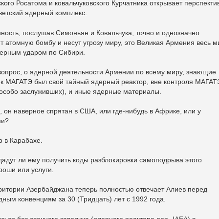
ского Росатома и ковальчуковского Курчатника открывает перспекти
ветский ядерный комплекс.
ность, послушав Симоньян и Ковальчука, точно и однозначно
ют атомную бомбу и несут угрозу миру, это Великая Армения весь м
дерным ударом по Сибири.
вопрос, о ядерной деятельности Армении по всему миру, знающие
мок МАГАТЭ был свой тайный ядерный реактор, вне контроля МАГАТ
особо заслуживших), и иные ядерные материалы.
р, он наверное спрятан в США, или где-нибудь в Африке, или у
ми?
р в Карабахе.
и дадут ли ему получить коды разблокировки самоподрыва этого
гроши или услуги.
рритории Азербайджана теперь полностью отвечает Алиев перед
ым конвенциям за 30 (Тридцать) лет с 1992 года.
аться без свечного заводика (ядерного реактора non- IAEA) в