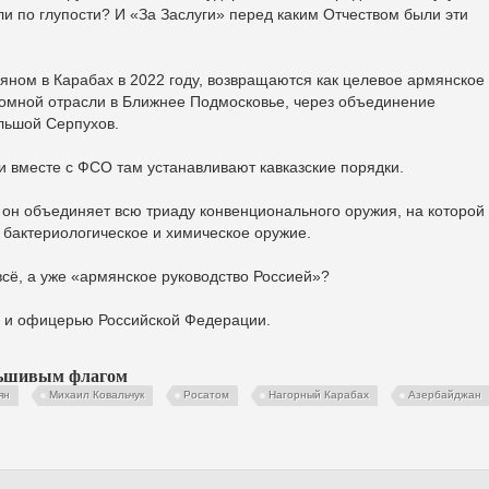
ли по глупости? И «За Заслуги» перед каким Отчеством были эти
ном в Карабах в 2022 году, возвращаются как целевое армянское
омной отрасли в Ближнее Подмосковье, через объединение
льшой Серпухов.
ки вместе с ФСО там устанавливают кавказские порядки.
он объединяет всю триаду конвенционального оружия, на которой
 бактериологическое и химическое оружие.
сё, а уже «армянское руководство Россией»?
ю и офицерью Российской Федерации.
льшивым флагом
ян
Михаил Ковальчук
Росатом
Нагорный Карабах
Азербайджан