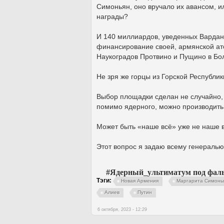
Симоньян, оно вручало их авансом, и
награды?
И 140 миллиардов, уведенных Варданя
финансирование своей, армянской ат
Наукоградов Протвино и Пущино в Бо
Не зря же горцы из Горской Республи
Выбор площадки сделан не случайно, 
помимо ядерного, можно производить
Может быть «наше всё» уже не наше в
Этот вопрос я задаю всему генераль
#Ядерный_ультиматум под фа
Тэги:
Новая Армения
Маргарита Симонь
Алиев
Путин
6 октября, 2023 - 12:29