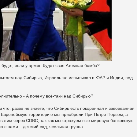
о будет, если у армян будет своя Атомная бомба?
пытаем над Сибирью, Израиль же испытывал в ЮАР и Индии, под
олнительно
- А почему всё-таки над Сибирью?
ы что, разве не знаете, что Сибирь есть покоренная и завоеванная
 Европейскую территорию мы приобрели При Петре Первом, а
хватим через CDBC, так как мы страхуем всю мировую банковскую
ю с нами – детский сад, ясельная группа.