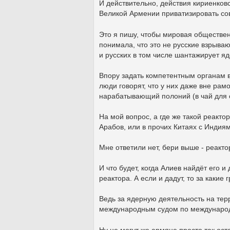
И действительно, действия кириенков
Великой Армении приватизировать со
Это я пишу, чтобы мировая обществен
понимала, что это не русские взрыва
и русских в том числе шантажирует я
Впору задать компетентным органам 
люди говорят, что у них даже вне ра
нарабатывающий полоний (в чай для 
На мой вопрос, а где же такой реакто
Арабов, или в прочих Китаях с Индия
Мне ответили нет, бери выше - реакто
И что будет, когда Алиев найдёт его 
реактора. А если и дадут, то за какие 
Ведь за ядерную деятельность на те
международным судом по международн
Ну не могут же армяне просто так ост