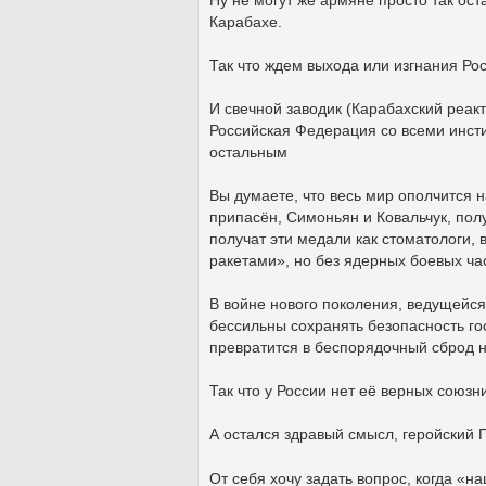
Карабахе.
Так что ждем выхода или изгнания Ро
И свечной заводик (Карабахский реак
Российская Федерация со всеми инсти
остальным
Вы думаете, что весь мир ополчится н
припасён, Симоньян и Ковальчук, пол
получат эти медали как стоматологи,
ракетами», но без ядерных боевых ча
В войне нового поколения, ведущейся
бессильны сохранять безопасность го
превратится в беспорядочный сброд н
Так что у России нет её верных союзн
А остался здравый смысл, геройский 
От себя хочу задать вопрос, когда «н