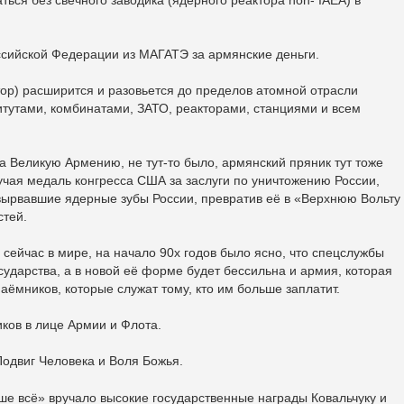
ссийской Федерации из МАГАТЭ за армянские деньги.
тор) расширится и разовьется до пределов атомной отрасли
тутами, комбинатами, ЗАТО, реакторами, станциями и всем
а Великую Армению, не тут-то было, армянский пряник тут тоже
учая медаль конгресса США за заслуги по уничтожению России,
 вырвавшие ядерные зубы России, превратив её в «Верхнюю Вольту 
стей.
 сейчас в мире, на начало 90х годов было ясно, что спецслужбы
сударства, а в новой её форме будет бессильна и армия, которая
аёмников, которые служат тому, кто им больше заплатит.
иков в лице Армии и Флота.
Подвиг Человека и Воля Божья.
аше всё» вручало высокие государственные награды Ковальчуку и