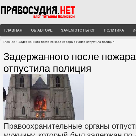
ГЛАВНАЯ
ОБ АВТОРЕ
ЗАЧЕМ ЭТОТ БЛОГ
ПОЛИТИКА
И
Главная
» Задержанного после пожара собора в Нанте отпустила полиция
Вы здесь
Задержанного после пожара
отпустила полиция
Правоохранительные органы отпуст
мужчину, который был задержан по 