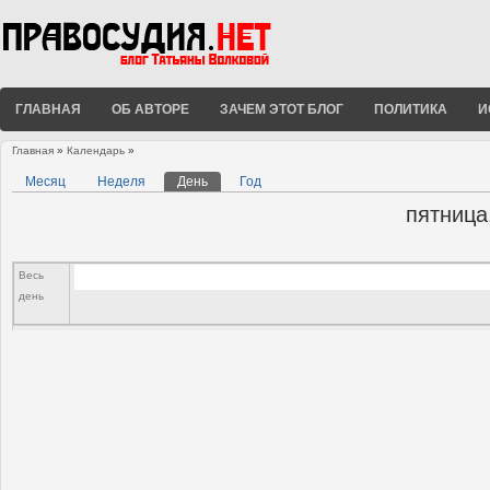
ГЛАВНАЯ
ОБ АВТОРЕ
ЗАЧЕМ ЭТОТ БЛОГ
ПОЛИТИКА
И
Главная
»
Календарь
»
Вы здесь
Месяц
Неделя
День
(активная вкладка)
Год
Главные вкладки
пятница,
Весь
день