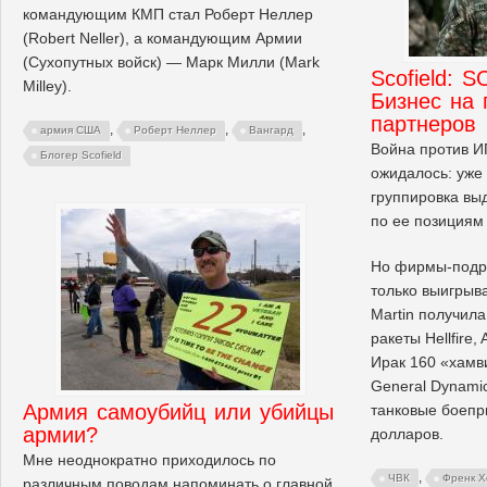
командующим КМП стал Роберт Неллер
(Robert Neller), а командующим Армии
(Сухопутных войск) — Марк Милли (Mark
Scofield: S
Milley).
Бизнес на
партнеров
,
,
,
армия США
Роберт Неллер
Вангард
Война против И
Блогер Scofield
ожидалось: уже 
группировка в
по ее позициям 
Но фирмы-подря
только выигрыв
Martin получил
ракеты Hellfire,
Ирак 160 «хамв
General Dynami
Армия самоубийц или убийцы
танковые боеп
армии?
долларов.
Мне неоднократно приходилось по
,
ЧВК
Френк Х
различным поводам напоминать о главной