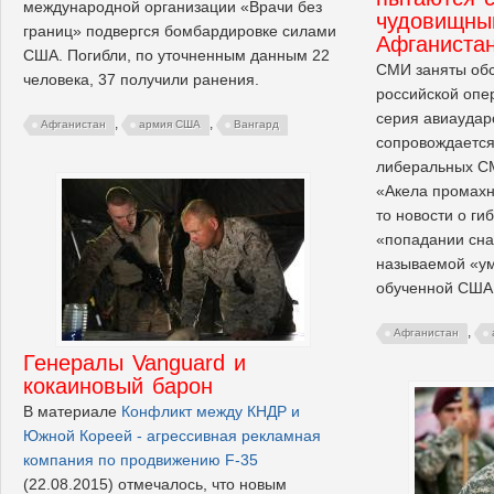
международной организации «Врачи без
чудовищны
границ» подвергся бомбардировке силами
Афганиста
США. Погибли, по уточненным данным 22
СМИ заняты об
человека, 37 получили ранения.
российской опе
серия авиаудар
,
,
Афганистан
армия США
Вангард
сопровождается
либеральных СМ
«Акела промахну
то новости о ги
«попадании сна
называемой «ум
обученной США
,
Афганистан
Генералы Vanguard и
кокаиновый барон
В материале
Конфликт между КНДР и
Южной Кореей - агрессивная рекламная
компания по продвижению F-35
(22.08.2015) отмечалось, что новым