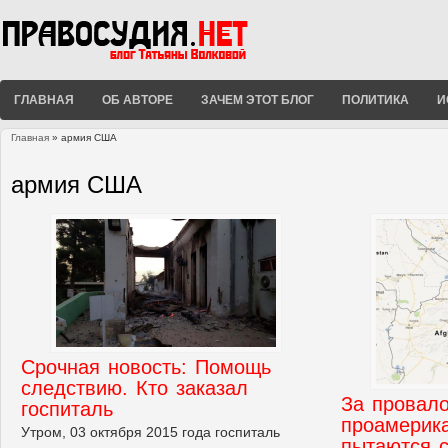
ГЛАВНАЯ
ОБ АВТОРЕ
ЗАЧЕМ ЭТОТ БЛОГ
ПОЛИТИКА
И
Главная
» армия США
Вы здесь
армия США
Срочная новость: Помощь
следствию. Кто заказал
За провал
госпиталь
проамерик
Утром, 03 октября 2015 года госпиталь
пытаются 