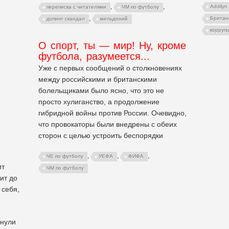
,
,
Addilyn
переписка с читателями
ЧМ по футболу
,
Британ
допинг скандал
мельдоний
корруп
О спорт, ты — мир! Ну, кроме
футбола, разумеется...
Уже с первых сообщений о столкновениях
между российскими и британскими
болельщиками было ясно, что это не
просто хулиганство, а продолжение
гибридной войны против России. Очевидно,
что провокаторы были внедрены с обеих
сторон с целью устроить беспорядки
,
,
,
ЧЕ по футболу
УЕФА
ФИФА
ит
ЧМ по футболу
ит до
 себя,
пнули