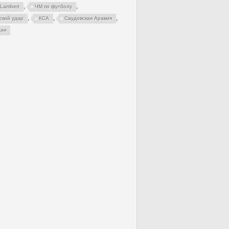
,
,
 Lambert
ЧМ по футболу
,
,
,
ский удар
КСА
Саудовская Аравия
ция