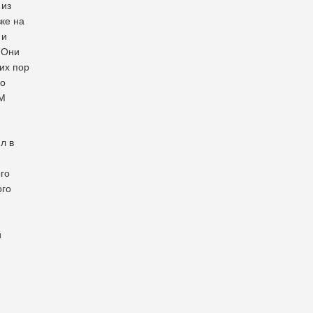
 из
ке на
 и
 Они
сих пор
ро
ЧМ
л в
го
ого
и