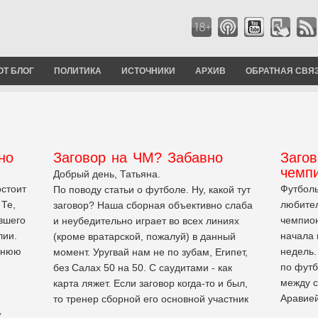
ОТ БЛОГ
ПОЛИТИКА
ИСТОЧНИКИ
АРХИВ
ОБРАТНАЯ СВЯ
но
Заговор на ЧМ? Забавно
Загов
чемп
Добрый день, Татьяна.
остоит
Футболь
По поводу статьи о футболе. Ну, какой тут
 Те,
любител
заговор? Наша сборная объективно слаба
ившего
чемпион
и неубедительно играет во всех линиях
лии.
начала 
(кроме вратарской, пожалуй) в данный
шнюю
недель.
момент. Уругвай нам не по зубам, Египет,
по футб
без Салах 50 на 50. С саудитами - как
между с
карта ляжет. Если заговор когда-то и был,
Аравией
то тренер сборной его основной участник
,