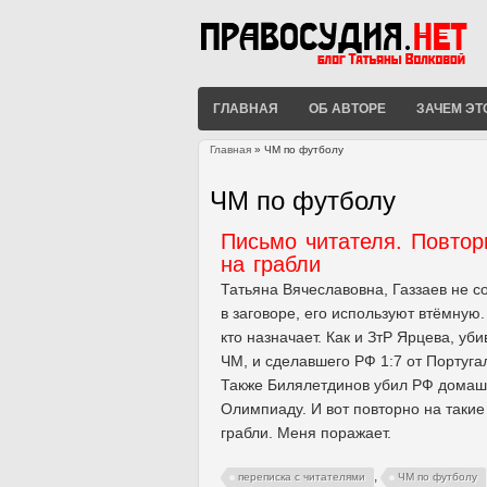
ГЛАВНАЯ
ОБ АВТОРЕ
ЗАЧЕМ ЭТ
Главная
» ЧМ по футболу
Вы здесь
ЧМ по футболу
Письмо читателя. Повтор
на грабли
Татьяна Вячеславовна, Газзаев не с
в заговоре, его используют втёмную.
кто назначает. Как и ЗтР Ярцева, уб
ЧМ, и сделавшего РФ 1:7 от Португа
Также Билялетдинов убил РФ дома
Олимпиаду. И вот повторно на такие
грабли. Меня поражает.
,
переписка с читателями
ЧМ по футболу