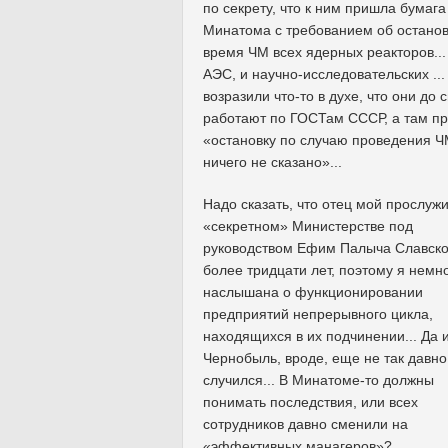
по секрету, что к ним пришла бумага
Минатома с требованием об останов
время ЧМ всех ядерных реакторов...
АЭС, и научно-исследовательских ...
возразили что-то в духе, что они до 
работают по ГОСТам СССР, а там п
«остановку по случаю проведения 
ничего не сказано»...
Надо сказать, что отец мой прослужи
«секретном» Министерстве под
руководством Ефим Палыча Славско
более тридцати лет, поэтому я немн
наслышана о функционировании
предприятий непрерывного цикла,
находящихся в их подчинении... Да 
Чернобыль, вроде, еще не так давно
случился... В Минатоме-то должны
понимать последствия, или всех
сотрудников давно сменили на
«эффективных манагеров»?