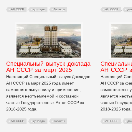
,
,
,
АН СССР
доклады
Госакты
АН СССР
до
Cпециальный выпуск доклада
Cпециальн
АН СССР за март 2025
АН СССР з
Настоящий Специальный выпуск Докладов
Настоящий Спе
АН СССР за март 2025 года имеет
АН СССР за фев
самостоятельную силу и применение,
самостоятельну
является неотъемлемой и составной
является неотъ
частью Государственных Актов СССР за
частью Государ
2018-2025 года.
2018-2025 года.
,
,
,
АН СССР
доклады
Госакты
АН СССР
до