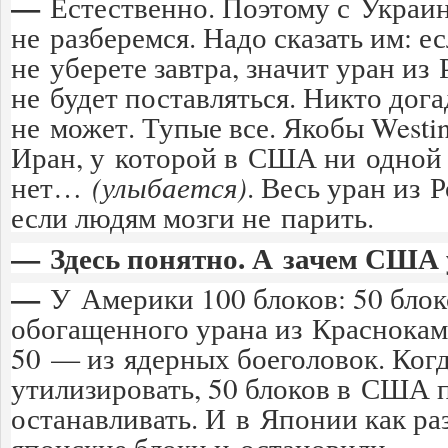
—
Естественно. Поэтому с Украи
не разберемся. Надо сказать им: 
не уберете завтра, значит уран из
не будет поставляться. Никто дога
не может. Тупые все. Якобы Westi
Иран, у которой в США ни одной
нет…
(улыбается)
. Весь уран из 
если людям мозги не парить.
— Здесь понятно. А зачем США
—
У Америки 100 блоков: 50 блок
обогащенного урана из Краснокам
50 — из ядерных боеголовок. Ког
утилизировать, 50 блоков в США
останавливать. И в Японии как раз
японские блоки и остановили.