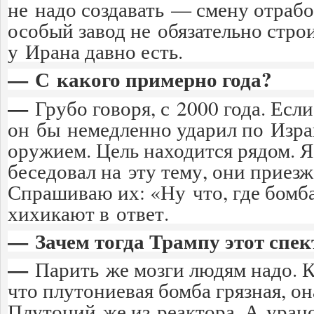
не надо создавать — смену отрабо
особый завод не обязательно строи
у Ирана давно есть.
— С какого примерно года?
—
Грубо говоря, с 2000 года. Есл
он бы немедленно ударил по Изр
оружием. Цель находится рядом. 
беседовал на эту тему, они приезж
Спрашиваю их: «Ну что, где бомба
хихикают в ответ.
— Зачем тогда Трампу этот спе
—
Парить же мозги людям надо. Кр
что плутониевая бомба грязная, он
Плутоний же из реактора. А урано