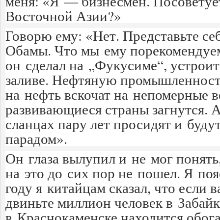
меня: «Я — бизнесмен. Посоветуе
Восточной Азии?»
Говорю ему: «Нет. Представьте се
Обамы. Что мы ему порекомендуем
он сделал на „Фукусиме“, устрои
заливе. Нефтяную промышленност
на нефть вскочат на непомерные 
развивающиеся страны загнутся.
сланцах пару лет просидят и буду
парадом».
Он глаза вылупил и не мог понять
на это до сих пор не пошел. Я по
году я китайцам сказал, что если 
двиньте миллион человек в Забайк
в Краснокаменске находится обог