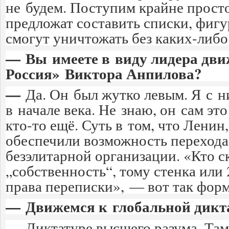
не будем. Поступим крайне прос
предложат составить списки, фиг
смогут уничтожать без каких-либо
— Вы имеете в виду лидера дви
Россия»
Виктора Анпилов
а?
—
Да. Он был жутко левым. Я с 
в начале века. Не знаю, он сам эт
кто-то ещё. Суть в том, что Ленин
обеспечили возможность перехода
безэлитарной организации. «Кто с
„собственность“, тому стенка или 
права переписки», — вот так фор
— Движемся к глобальной дикт
—
Диктатуре высшего разума. Там