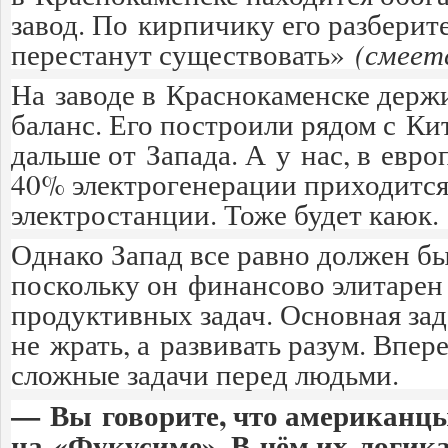
завод. По кирпичику его разберит
перестанут существовать»
(смеет
На заводе в Краснокаменске держ
баланс. Его построили рядом с Ки
дальше от Запада. А у нас, в евро
40% электрогенерации приходится
электростанции. Тоже будет каюк.
Однако Запад все равно должен б
поскольку он финансово элитарен
продуктивных задач. Основная за
не жрать, а развивать разум. Впер
сложные задачи перед людьми.
— Вы говорите, что американц
на
«
Фукусиме
»
. В чём их логик