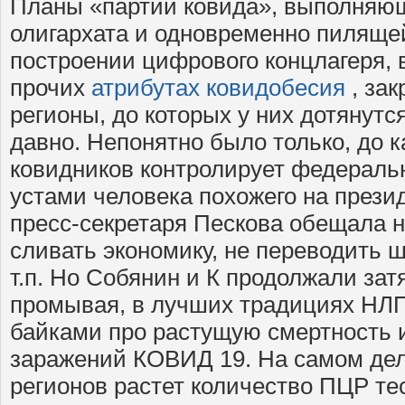
Планы «партии ковида», выполняющ
олигархата и одновременно пиляще
построении цифрового концлагеря, в
прочих
атрибутах ковидобесия
, за
регионы, до которых у них дотянутс
давно. Непонятно было только, до к
ковидников контролирует федеральн
устами человека похожего на прези
пресс-секретаря Пескова обещала н
сливать экономику, не переводить ш
т.п. Но Собянин и К продолжали затя
промывая, в лучших традициях НЛП
байками про растущую смертность 
заражений КОВИД 19. На самом деле
регионов растет количество ПЦР те