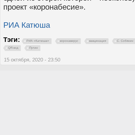
проект «коронабесие».
РИА Катюша
Тэги:
РИА «Катюша»
коронавирус
вакцинация
С. Собянин
QR-код
Путин
15 октября, 2020 - 23:50