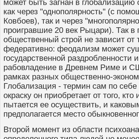
может быть загнан в глобализацию 
как через "однополярность" (с по
Ковбоев), так и через "многополярн
проигравшие 20 век Рыцари). Так в 
общественный строй не зависит от т
федеративно: феодализм может су
государственной раздробленности 
рабовладение в Древнем Риме и 
рамках разных общественно-экономи
Глобализация - термин сам по себ
окраску он приобретает от того, кто
пытается ее осуществить, и каковы
предполагается место обыкновенног
Второй момент из области психоана
определенного типа людей не менее