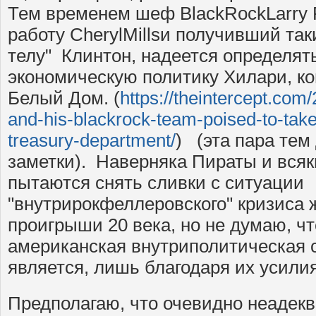
Тем временем шеф BlackRockLarry F
работу CherylMillsи получивший так
телу" Клинтон, надеется определя
экономическую политику Хилари, ко
Белый Дом. (
https://theintercept.com/
and-his-blackrock-team-poised-to-take-
treasury-department/
) (эта пара тем
заметки). Наверняка Пираты и вся
пытаются снять сливки с ситуации
"внутрирокфеллеровского" кризиса 
проигрыши 20 века, но не думаю, ч
американская внутриполитическая с
является, лишь благодаря их усили
Предполагаю, что очевидно неадекв