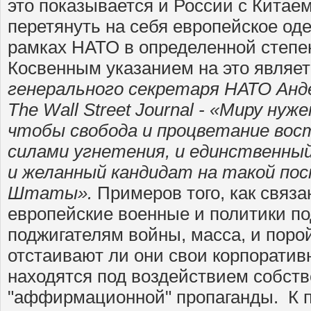
это показывается и России с Китае
перетянуть на себя европейское одея
рамках НАТО в определенной степе
Косвенным указанием на это являет
генерального секретаря НАТО Анде
The Wall Street Journal - «Миру нуж
чтобы свобода и процветание вос
силами угнетения, и единственны
и желанный кандидат на такой по
Штаты».
Примеров того, как связ
европейские военные и политики п
поджигателям войны, масса, и порой
отстаивают ли они свои корпорати
находятся под воздействием собст
"аффирмационной" пропаганды. К п