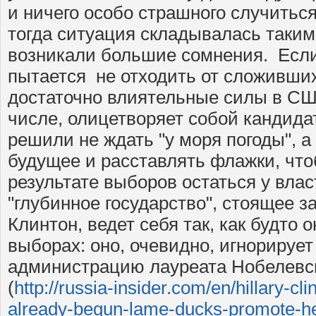
и ничего особо страшного случиться
тогда ситуация складывалась таким
возникали большие сомнения. Есл
пытается не отходить от сложивших
достаточно влиятельные силы в США
числе, олицетворяет собой кандида
решили не ждать "у моря погоды", а
будущее и расставлять флажки, чт
результате выборов остаться у влас
"глубинное государство", стоящее з
Клинтон, ведет себя так, как будто 
выборах: оно, очевидно, игнорируе
администрацию лауреата Нобелевс
(
http://russia-insider.com/en/hillary-cl
already-begun-lame-ducks-promote-he