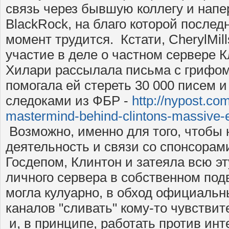
связь через бывшую коллегу и напер
BlackRock, на благо которой послед
момент трудится. Кстати, CherylMil
участие в деле о частном сервере К
Хилари рассылала письма с грифом 
помогала ей стереть 30 000 писем и
следоками из ФБР -
http://nypost.co
mastermind-behind-clintons-massive-
Возможно, именно для того, чтобы 
деятельность и связи со спонсорам
Госдепом, Клинтон и затеяла всю эт
личного сервера в собственном под
могла кулуарно, в обход официаль
каналов "сливать" кому-то чувств
и, в принципе, работать против инт