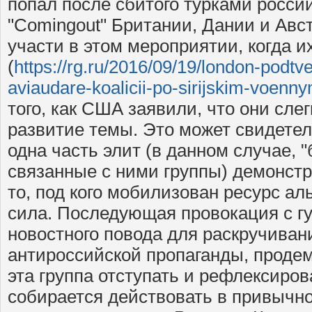
попал после сбитого турками россий
"Comingout" Британии, Дании и Авс
участи в этом мероприятии, когда их
(
https://rg.ru/2016/09/19/london-podtve
aviaudare-koalicii-po-sirijskim-voenn
того, как США заявили, что они слег
развитие темы. Это может свидетел
одна часть элит (в данном случае, 
связанные с ними группы) демонстр
то, под кого мобилизован ресурс ал
сила. Последующая провокация с г
новостного повода для раскручиван
антироссийской пропаганды, продем
эта группа отступать и рефлексиров
собирается действовать в привычно