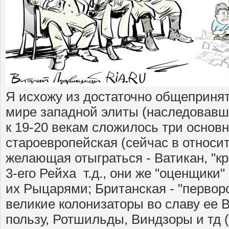
Я исхожу из достаточно общепринят
мире западной элиты (наследовавш
к 19-20 векам сложилось три основн
староевропейская (сейчас в относи
желающая отыграться - Ватикан, "кр
3-его Рейха т.д., они же "оценщики"
их Рыцарями; Британская - "первор
великие колонизаторы во славу ее 
пользу, Ротшильды, Виндзоры и тд (