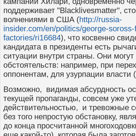
кампании Хилари, одновременно че
поддерживает "Blacklivesmatter", с
волнениями в США (
http://russia-
insider.com/en/politics/george-soross-f
factories/ri16684
), что косвенно свид
кандидата в президенты есть рыча
ситуации внутри страны. Они могут
обстоятельств: например, при пере
оппонентам, для узурпации власти (п
Возможно, видимая абсурдность ос
текущей пропаганды, совсем уже ут
действительностью, и тревожные с
без того непростую обстановку, явл
до конца просчитанной многоходовки
еще какой-то), которая была загото