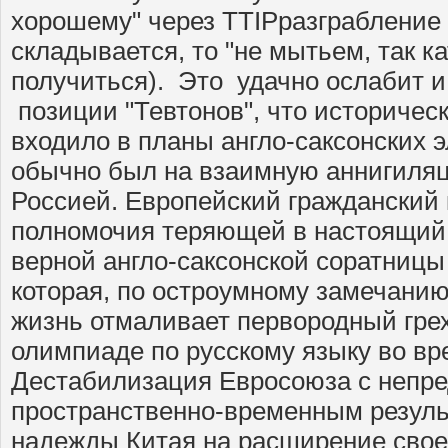
хорошему" через TTIPразграбление
складывается, то "не мытьем, так к
получиться). Это удачно ослабит и
позиции "Тевтонов", что историчес
входило в планы англо-саксонских э
обычно был на взаимную аннигиляц
Россией. Европейский гражданский
полномочия теряющей в настоящий 
верной англо-саксонской соратницы
которая, по остроумному замечани
жизнь отмаливает первородный гре
олимпиаде по русскому языку во вр
Дестабилизация Евросоюза с непр
пространственно-временным резуль
надежды Китая на расширение свое