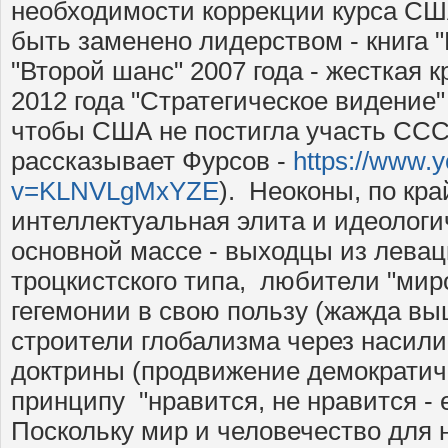
необходимости коррекции курса СШ
быть заменено лидерством - книга "
"Второй шанс" 2007 года - жесткая к
2012 года "Стратегическое видение" 
чтобы США не постигла участь ССС
рассказывает Фурсов -
https://www.
v=KLNVLgMxYZE
). Неоконы, по кра
интеллектуальная элита и идеологич
основной массе - выходцы из левацк
троцкистского типа, любители "мир
гегемонии в свою пользу (жажда вы
строители глобализма через насили
доктрины (продвижение демократич
принципу "нравится, не нравится - 
Поскольку мир и человечество для ни